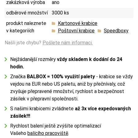
zakázková výroba
ano
odběrové množství
3000 ks
produkt naleznete
Kartonové krabice
v kategoriích
Poštovní krabice
Speedboxy
Našli jste chybu?
Pošlete nám informaci.
Nejžádanější rozměry
vždy skladem k dodání do 24
hodin.
Značka
BALBOX
= 100% využití palety
- krabice se vždy
vejdou na EUR nebo US paletu, aniž by přečnívaly, což
zvyšuje přepravené množství, rychlost a bezpečnost
zásilek v přepravní společnosti.
S našimi krabicemi zvládnete
až 3x více expedovaných
zásilek!!!
Rychlost balení ještě zvýšíte optimalizací
Vašeho
balícího pracoviště
.