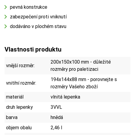
pevná konstrukce
zabezpečení proti vniknutí
dodáváno v plochém stavu
Vlastnosti produktu
200x150x100 mm - důležité
vnější rozměr:
rozměry pro paletizaci
194x144x88 mm - porovnejte s
vnitřní rozměr:
rozměry Vašeho zboží
materiál
vlnitá lepenka
druh lepenky
3VVL
barva
hnědá
objem obalu
2,46 l