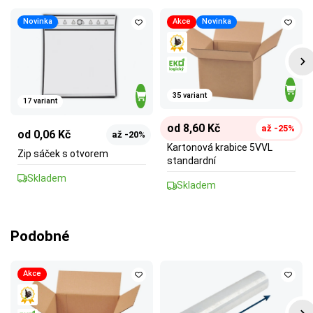
Novinka
Akce
Novinka
35 variant
17 variant
od 8,60 Kč
až -25%
od 0,06 Kč
až -20%
Kartonová krabice 5VVL
Zip sáček s otvorem
standardní
Skladem
Skladem
Podobné
Akce