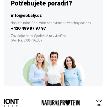
Potřebujete poradit?
info@eobaly.cz
Napište nám. Rádi Vám odpovíme na všechny dotazy.
+420 499 97 97 97
Zavolejte nám. Společně to vyřešíme.
(Po–Pá: 7:00–16:00)