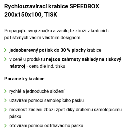
Rychlouzavírací krabice SPEEDBOX
200x150x100, TISK
Propagujte svoji značku a zasílejte zboží v krabicích
potistěných vaším vlastním designem.
jednobarevný potisk do 30 % plochy
krabice
v ceně u produktu
nejsou zahrnuty náklady na tiskový
nástroj
- cena dle ind. tisku
Parametry krabice:
rychlé a jednoduché složení
uzavírání pomocí samolepícího pásku
možnost zaslaní zboží zpět díky druhému samolepícímu
pásku
otevírání pomocí odtrhávacího pásku