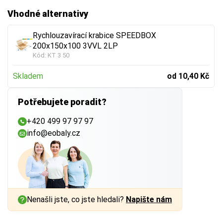
Vhodné alternativy
Rychlouzavírací krabice SPEEDBOX
200x150x100 3VVL 2LP
Kód:
KT 3 50
Skladem
od 10,40 Kč
Potřebujete poradit?
+420 499 97 97 97
info@eobaly.cz
Nenašli jste, co jste hledali?
Napište nám