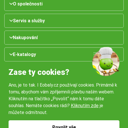
O společnosti
Servis a služby
Nakupování
E-katalogy
Zase ty cookies?
Ano, je to tak. I Eobaly.cz používají cookies. Primárně k
tomu, abychom vám zpříjemnili plavbu naším webem.
Kliknutím na tlačítko „Povolit“ nám k tomu dáte
souhlas. Nemáte cookies rádi?
Kliknutím zde
je
Naše pobočky:
můžete odmítnout.
Obchodní podmínky
Ochrana osobníchů údajů
Povolit vše