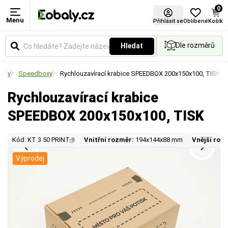
0
Menu
Přihlásit se
Oblíbené
Košík
Dle rozměrů
Hledat
baly
Speedboxy
Rychlouzavírací krabice SPEEDBOX 200x150x100, TISK
Rychlouzavírací krabice
SPEEDBOX 200x150x100, TISK
Kód: KT 3 50 PRINT
Vnitřní rozměr:
194x144x88 mm
Vnější roz
Výprodej