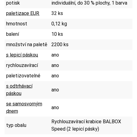
potisk
individuální, do 30 % plochy, 1 barva
paletizace EUR
32 ks
hmotnost
0,12 kg
balení
10 ks
množství na paletě
2200 ks
s lepicí páskou
ano
rychlouzavírací
ano
paletizovatelné
ano
s odtrhávací
ano
páskou
se samosvorným
ano
dnem
Rychlouzavírací krabice BALBOX
typ obalu
Speed (2 lepicí pásky)