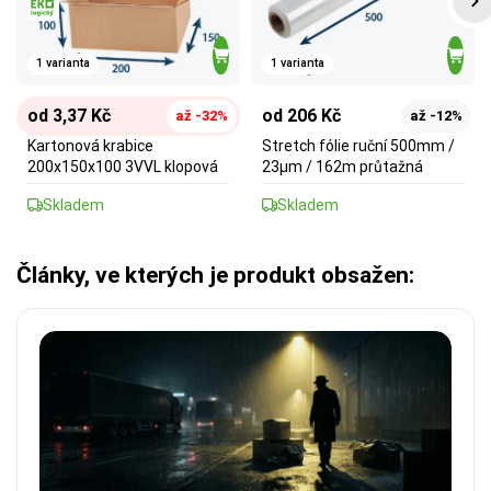
1 varianta
1 varianta
od 3,37 Kč
od 206 Kč
až -32%
až -12%
Kartonová krabice
Stretch fólie ruční 500mm /
200x150x100 3VVL klopová
23µm / 162m průtažná
Skladem
Skladem
Články, ve kterých je produkt obsažen: