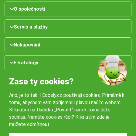
O společnosti
Servis a služby
Nakupování
E-katalogy
Zase ty cookies?
Ano, je to tak. I Eobaly.cz používají cookies. Primárně k
tomu, abychom vám zpříjemnili plavbu naším webem.
Kliknutím na tlačítko „Povolit“ nám k tomu dáte
souhlas. Nemáte cookies rádi?
Kliknutím zde
je
Naše pobočky:
můžete odmítnout.
Obchodní podmínky