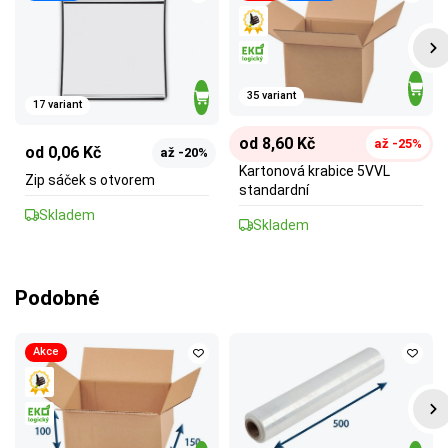
35 variant
17 variant
od 8,60 Kč
až -25%
od 0,06 Kč
až -20%
Kartonová krabice 5VVL
Zip sáček s otvorem
standardní
Skladem
Skladem
Podobné
Akce