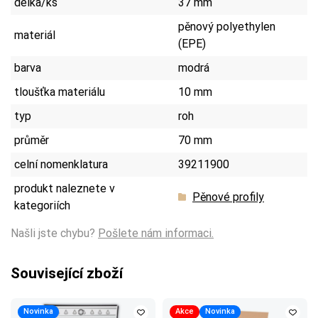
délka/ks
37 mm
pěnový polyethylen
materiál
(EPE)
barva
modrá
tloušťka materiálu
10 mm
typ
roh
průměr
70 mm
celní nomenklatura
39211900
produkt naleznete v
Pěnové profily
kategoriích
Našli jste chybu?
Pošlete nám informaci.
Související zboží
Novinka
Akce
Novinka