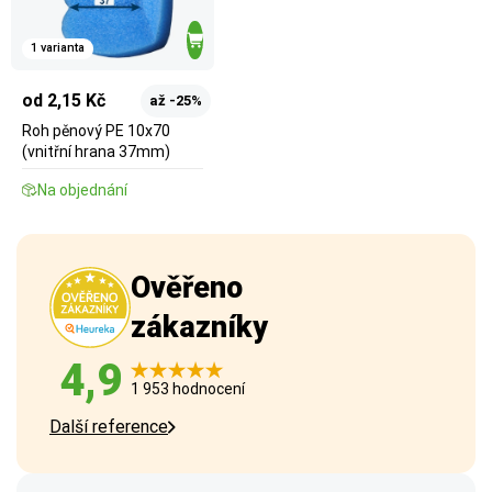
1 varianta
od 2,15 Kč
až -25%
Roh pěnový PE 10x70
(vnitřní hrana 37mm)
Na objednání
Ověřeno
zákazníky
4,9
1 953 hodnocení
Další reference