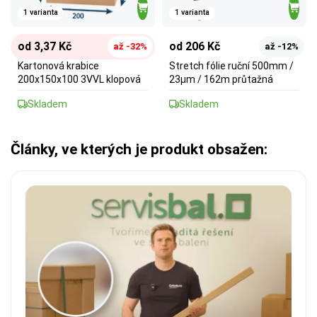
1 varianta
1 varianta
od 3,37 Kč
od 206 Kč
až -32%
až -12%
Kartonová krabice
Stretch fólie ruční 500mm /
200x150x100 3VVL klopová
23µm / 162m průtažná
Skladem
Skladem
Články, ve kterých je produkt obsažen: