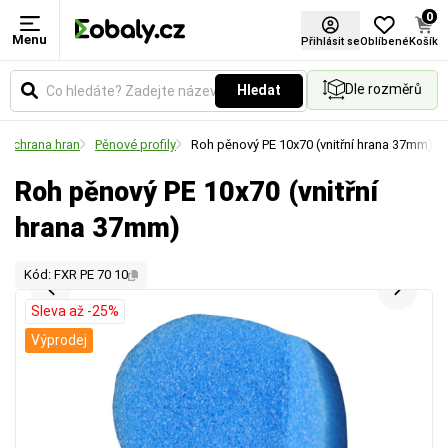
0
Menu
Přihlásit se
Oblíbené
Košík
Dle rozměrů
Hledat
Ochrana hran
Pěnové profily
Roh pěnový PE 10x70 (vnitřní hrana 37mm)
Roh pěnový PE 10x70 (vnitřní
hrana 37mm)
Kód: FXR PE 70 10
Sleva až -25%
Výprodej