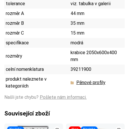
tolerance
viz. tabulka v galerii
rozměr A
44 mm
rozměr B
35 mm
rozměr C
15 mm
specifikace
modrá
krabice 2050x600x400
rozměry
mm
celní nomenklatura
39211900
produkt naleznete v
Pěnové profily
kategoriích
Našli jste chybu?
Pošlete nám informaci.
Související zboží