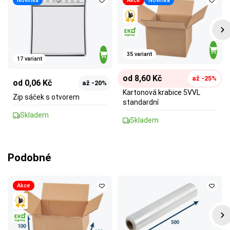
Novinka
Akce
Novinka
35 variant
17 variant
od 8,60 Kč
až -25%
od 0,06 Kč
až -20%
Kartonová krabice 5VVL
Zip sáček s otvorem
standardní
Skladem
Skladem
Podobné
Akce