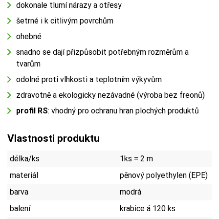
dokonale tlumí nárazy a otřesy
šetrné i k citlivým povrchům
ohebné
snadno se dají přizpůsobit potřebným rozměrům a
tvarům
odolné proti vlhkosti a teplotním výkyvům
zdravotně a ekologicky nezávadné (výroba bez freonů)
profil RS
: vhodný pro ochranu hran plochých produktů
Vlastnosti produktu
délka/ks
1ks = 2 m
materiál
pěnový polyethylen (EPE)
barva
modrá
balení
krabice á 120 ks