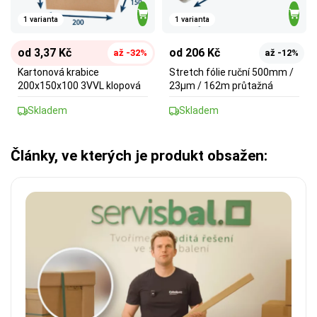
1 varianta
1 varianta
od 3,37 Kč
od 206 Kč
až -32%
až -12%
Kartonová krabice
Stretch fólie ruční 500mm /
200x150x100 3VVL klopová
23µm / 162m průtažná
Skladem
Skladem
Články, ve kterých je produkt obsažen: