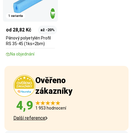
1 varianta
od 28,82 Kč
až -20%
Pěnový polyetylén Profil
RS 35-45 (1ks=2bm)
Na objednání
Ověřeno
zákazníky
4,9
1 953 hodnocení
Další reference