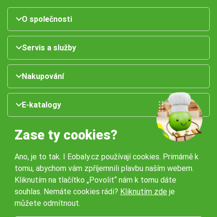
O společnosti
Servis a služby
Nakupování
E-katalogy
Zase ty cookies?
Ano, je to tak. I Eobaly.cz používají cookies. Primárně k
tomu, abychom vám zpříjemnili plavbu naším webem.
Kliknutím na tlačítko „Povolit“ nám k tomu dáte
souhlas. Nemáte cookies rádi?
Kliknutím zde
je
Naše pobočky:
můžete odmítnout.