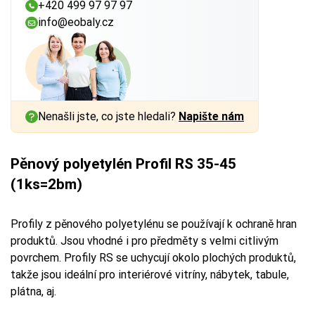
+420 499 97 97 97
info@eobaly.cz
Nenašli jste, co jste hledali?
Napište nám
Pěnový polyetylén Profil RS 35-45
(1ks=2bm)
Profily z pěnového polyetylénu se používají k ochraně hran
produktů. Jsou vhodné i pro předměty s velmi citlivým
povrchem. Profily RS se uchycují okolo plochých produktů,
takže jsou ideální pro interiérové vitríny, nábytek, tabule,
plátna, aj.