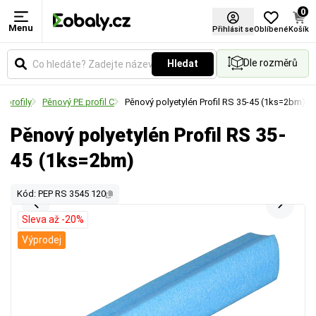
0
Menu
Přihlásit se
Oblíbené
Košík
Dle rozměrů
Hledat
 profily
Pěnový PE profil C
Pěnový polyetylén Profil RS 35-45 (1ks=2bm)
Pěnový polyetylén Profil RS 35-
45 (1ks=2bm)
Kód: PEP RS 3545 120
Sleva až -20%
Výprodej