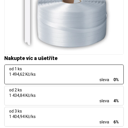
Nakupte víc a ušetříte
od 1 ks
1 494,62 Kč/ks
sleva
0%
od 2 ks
1 434,84 Kč/ks
sleva
4%
od 3 ks
1 404,94 Kč/ks
sleva
6%