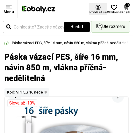
0
Menu
Přihlásit se
Oblíbené
Košík
Dle rozměrů
Hledat
pásky
Páska vázací PES, šíře 16 mm, návin 850 m, vlákna příčná-nedělitelná
Páska vázací PES, šíře 16 mm,
návin 850 m, vlákna příčná-
nedělitelná
Kód: VP PES 16 nedel
Sleva až -10%