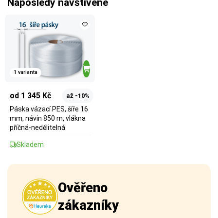
Naposledy navštívené
1 varianta
od 1 345 Kč
až -10%
Páska vázací PES, šíře 16
mm, návin 850 m, vlákna
příčná-nedělitelná
Skladem
Ověřeno
zákazníky