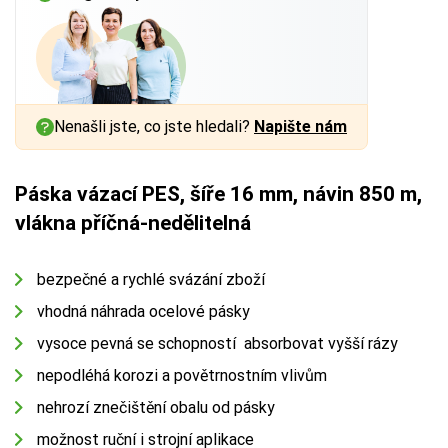
Nenašli jste, co jste hledali?
Napište nám
Páska vázací PES, šíře 16 mm, návin 850 m,
vlákna příčná-nedělitelná
bezpečné a rychlé svázání zboží
vhodná náhrada ocelové pásky
vysoce pevná se schopností absorbovat vyšší rázy
nepodléhá korozi a povětrnostním vlivům
nehrozí znečištění obalu od pásky
možnost ruční i strojní aplikace