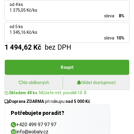
od 4 ks
1 375,05 Kč/ks
sleva
8%
od 5 ks
1 345,16 Kč/ks
sleva
10%
1 494,62 Kč
bez DPH
Koupit
do oblíbených
hlídat dostupnost
Skladem 48 ks
. Můžete mít: pondělí 10. 8.
Doprava ZDARMA
při nákupu
nad 5 000 Kč
Potřebujete poradit?
+420 499 97 97 97
info@eobaly.cz