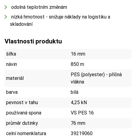
odolná teplotním změnám
nízká hmotnost - snižuje náklady na logistiku a
skladování
Vlastnosti produktu
šířka
16 mm
návin
850 m
PES (polyester) - příčná
materiál
vlákna
barva
bílá
pevnost v tahu
4,25 kN
používaná spona
VS PES 16
průměr dutinky
76 mm
celní nomenklatura
39219060