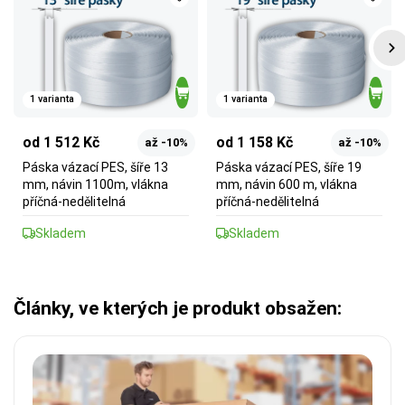
1 varianta
1 varianta
od 1 512 Kč
od 1 158 Kč
až -10%
až -10%
Páska vázací PES, šíře 13
Páska vázací PES, šíře 19
mm, návin 1100m, vlákna
mm, návin 600 m, vlákna
příčná-nedělitelná
příčná-nedělitelná
Skladem
Skladem
Články, ve kterých je produkt obsažen: