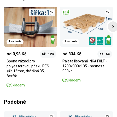
1 varianta
1 varianta
od 0,98 Kč
od 334 Kč
až -12%
až -6%
Spona vázací pro
Paleta lisovaná INKA F8LF -
polyesterovou pásku PES
1200x800x135 - nosnost
šíře 16mm, drátěná B5,
900kg
fosfát
Skladem
Skladem
Podobné