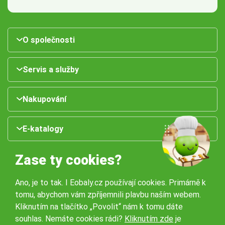
O společnosti
Servis a služby
Nakupování
E-katalogy
Zase ty cookies?
Ano, je to tak. I Eobaly.cz používají cookies. Primárně k
tomu, abychom vám zpříjemnili plavbu naším webem.
Kliknutím na tlačítko „Povolit“ nám k tomu dáte
souhlas. Nemáte cookies rádi?
Kliknutím zde
je
Naše pobočky: