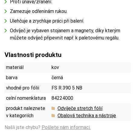
Proti únavě/zranění.
Zamezuje odřeninám rukou.
Ulehčuje a zrychluje práci při balení.
Odvíječ je vybaven stojanem a magnety, díky kterým
můžete odvíječ připevnit např. k paletovému regálu.
Vlastnosti produktu
materiál
kov
barva
černá
vhodné pro fólii
FS R 390 5 NB
celní nomenklatura
84224000
produkt naleznete
Odvíječe stretch fólií
v kategoriích
Obalová technika a nástroje
Našli jste chybu?
Pošlete nám informaci.