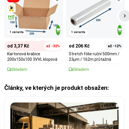
1 varianta
1 varianta
od 3,37 Kč
od 206 Kč
až -32%
až -12%
Kartonová krabice
Stretch fólie ruční 500mm /
200x150x100 3VVL klopová
23µm / 162m průtažná
Skladem
Skladem
Články, ve kterých je produkt obsažen: