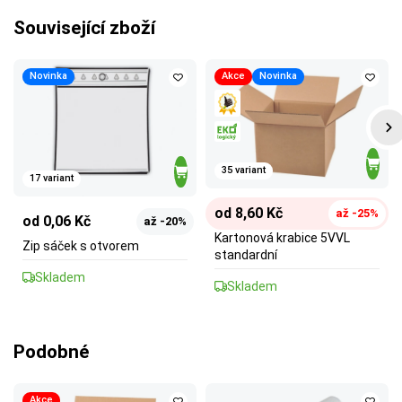
Související zboží
Novinka
Akce
Novinka
35 variant
17 variant
od 8,60 Kč
až -25%
od 0,06 Kč
až -20%
Kartonová krabice 5VVL
Zip sáček s otvorem
standardní
Skladem
Skladem
Podobné
Akce