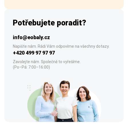
Potřebujete poradit?
info@eobaly.cz
Napište nám. Rádi Vám odpovíme na všechny dotazy.
+420 499 97 97 97
Zavolejte nám. Společně to vyřešíme.
(Po–Pá: 7:00–16:00)