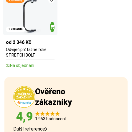
1 varianta
od 2 346 Kč
Odvíječ průtažné fólie
STRETCH BOLT
Na objednání
Ověřeno
zákazníky
4,9
1 953 hodnocení
Další reference