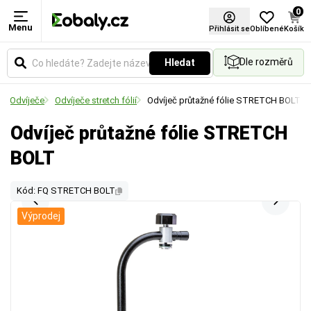
0
Menu
Přihlásit se
Oblíbené
Košík
Dle rozměrů
Hledat
Odvíječe
Odvíječe stretch fólií
Odvíječ průtažné fólie STRETCH BOLT
Odvíječ průtažné fólie STRETCH
BOLT
Kód: FQ STRETCH BOLT
Výprodej