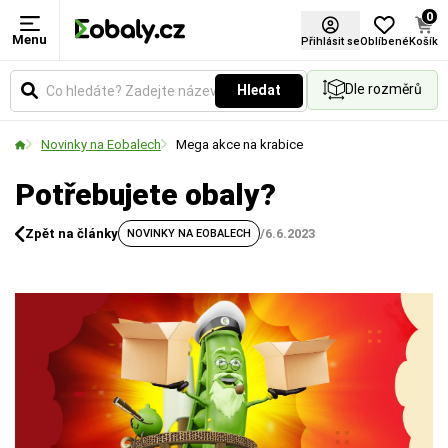
0
Menu
Přihlásit se
Oblíbené
Košík
Dle rozměrů
Hledat
Novinky na Eobalech
Mega akce na krabice
Potřebujete obaly?
Zpět na články
/
6.6.2023
NOVINKY NA EOBALECH