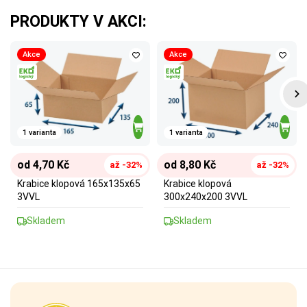
PRODUKTY V AKCI:
Akce
Akce
1 varianta
1 varianta
od 4,70 Kč
od 8,80 Kč
až -32%
až -32%
Krabice klopová 165x135x65
Krabice klopová
3VVL
300x240x200 3VVL
Skladem
Skladem