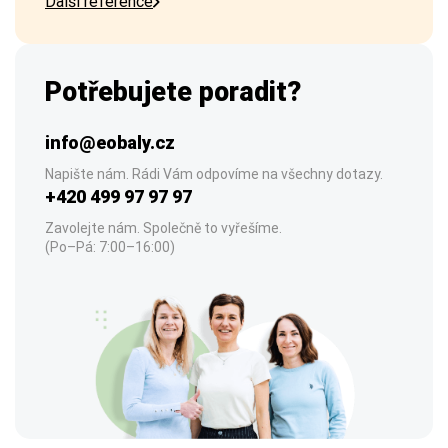
Další reference
Potřebujete poradit?
info@eobaly.cz
Napište nám. Rádi Vám odpovíme na všechny dotazy.
+420 499 97 97 97
Zavolejte nám. Společně to vyřešíme.
(Po–Pá: 7:00–16:00)