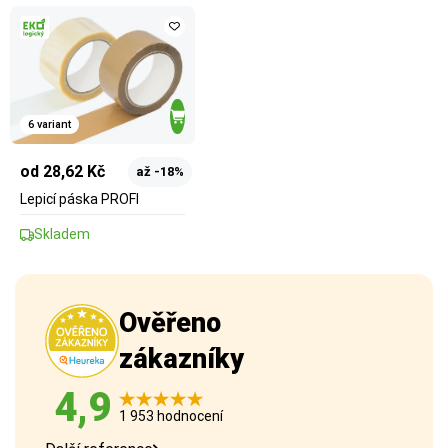
6 variant
od 28,62 Kč
až -18%
Lepicí páska PROFI
Skladem
Ověřeno
zákazníky
4,9
1 953 hodnocení