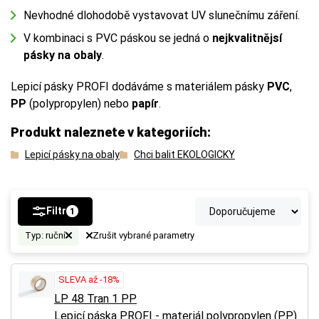
Nevhodné dlohodobě vystavovat UV slunečnímu záření.
V kombinaci s PVC páskou se jedná o
nejkvalitnějsí
pásky na obaly
.
Lepicí pásky PROFI dodáváme s materiálem pásky
PVC
,
PP
(polypropylen) nebo
papír
.
Produkt naleznete v kategoriích:
Lepicí pásky na obaly
Chci balit EKOLOGICKY
Filtr
1
Typ: ruční
Zrušit vybrané parametry
SLEVA až -18%
LP 48 Tran 1 PP
Lepicí páska PROFI - materiál polypropylen (PP)