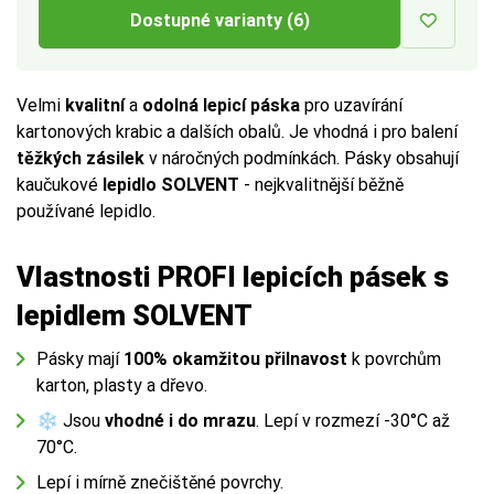
Dostupné varianty (6)
Velmi
kvalitní
a
odolná lepicí páska
pro uzavírání
kartonových krabic a dalších obalů. Je vhodná i pro balení
těžkých zásilek
v náročných podmínkách. Pásky obsahují
kaučukové
lepidlo SOLVENT
- nejkvalitnější běžně
používané lepidlo.
Vlastnosti PROFI lepicích pásek s
lepidlem SOLVENT
Pásky mají
100% okamžitou přilnavost
k povrchům
karton, plasty a dřevo.
❄ Jsou
vhodné i do mrazu
. Lepí v rozmezí -30°C až
70°C.
Lepí i mírně znečištěné povrchy.