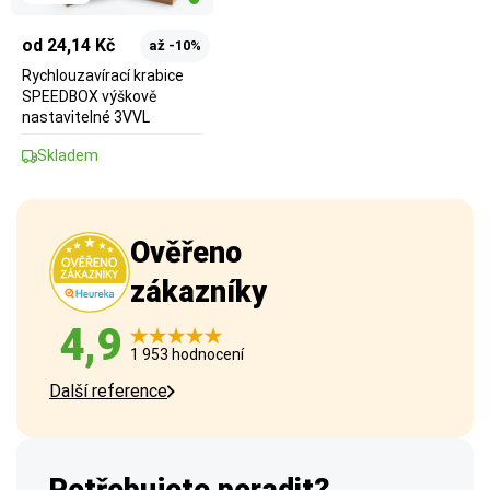
od 24,14 Kč
až -10%
Rychlouzavírací krabice
SPEEDBOX výškově
nastavitelné 3VVL
Skladem
Ověřeno
zákazníky
4,9
1 953 hodnocení
Další reference