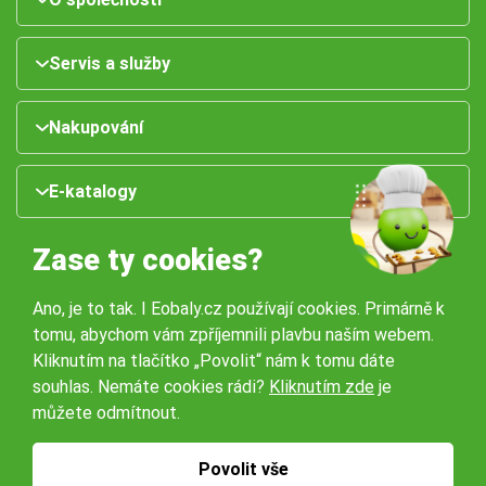
Servis a služby
Nakupování
E-katalogy
Zase ty cookies?
Ano, je to tak. I Eobaly.cz používají cookies. Primárně k
tomu, abychom vám zpříjemnili plavbu naším webem.
Kliknutím na tlačítko „Povolit“ nám k tomu dáte
souhlas. Nemáte cookies rádi?
Kliknutím zde
je
Naše pobočky:
můžete odmítnout.
Obchodní podmínky
Ochrana osobníchů údajů
Povolit vše