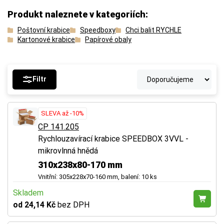
Produkt naleznete v kategoriích:
Poštovní krabice
Speedboxy
Chci balit RYCHLE
Kartonové krabice
Papírové obaly
Filtr
SLEVA až -10%
CP 141.205
Rychlouzavírací krabice SPEEDBOX 3VVL -
mikrovlnná hnědá
310x238x80-170 mm
Vnitřní: 305x228x70-160 mm, balení: 10 ks
Skladem
od 24,14 Kč
bez DPH