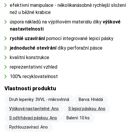
efektivní manipulace - několikanásobně rychlejší složení
než u běžné krabice
úspora nákladů na výplňovém materiálu díky
výškové
nastavitelnosti
rychlé uzavírání
pomocí integrované lepicí pásky
jednoduché otevírání
díky perforační pásce
kvalitní konstrukce
reprezentativní vzhled
100% recyklovatelnost
Vlastnosti produktu
Druh lepenky: 3VVL - mikrovlnná
Barva: Hnědá
Výškově nastavitelné: Ano
S lepicí páskou: Ano
S odtrhávací páskou: Ano
Balení: 10 ks
Rychlouzavírací: Ano