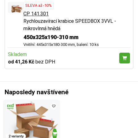
SLEVA až -10%
CP 141.301
Rychlouzavírací krabice SPEEDBOX 3VVL -
mikrovlnná hnědá
450x325x190-310 mm
Vnitřní: 445x315x180-300 mm, balení: 10 ks
Skladem
od 41,26 Kč
bez DPH
Naposledy navštívené
2 varianty