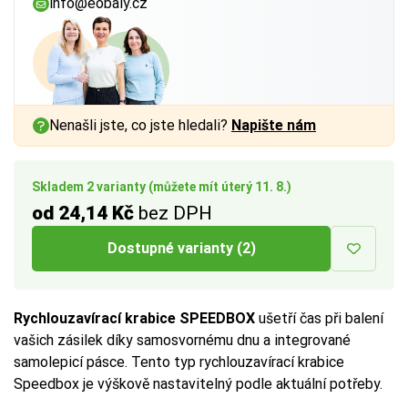
info@eobaly.cz
a vnitřním rozměrem až
a vnitřním rozměrem až
1 cm
1 cm
na každé straně.
na každé straně.
Více tipů pro výběr správné krabice:
Více tipů pro výběr správné krabice:
BUTTON:
BUTTON:
Jak vybrat krabici
Jak vybrat krabici
Nenašli jste, co jste hledali?
Napište nám
Skladem 2 varianty (můžete mít úterý 11. 8.)
od 24,14 Kč
bez DPH
Dostupné varianty (2)
Rychlouzavírací krabice SPEEDBOX
ušetří čas při balení
vašich zásilek díky samosvornému dnu a integrované
samolepicí pásce. Tento typ rychlouzavírací krabice
Speedbox je výškově nastavitelný podle aktuální potřeby.