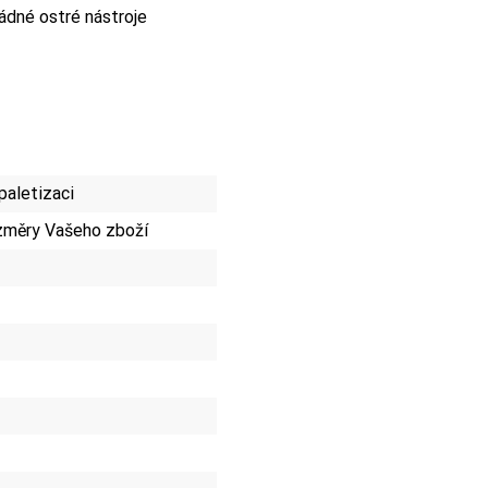
ádné ostré nástroje
paletizaci
změry Vašeho zboží