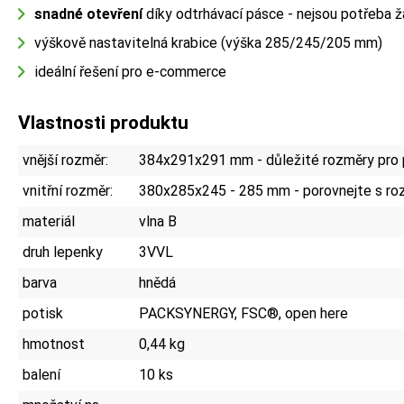
snadné otevření
díky odtrhávací pásce - nejsou potřeba ž
výškově nastavitelná krabice (výška 285/245/205 mm)
ideální řešení pro e-commerce
Vlastnosti produktu
vnější rozměr:
384x291x291 mm - důležité rozměry pro 
vnitřní rozměr:
380x285x245 - 285 mm - porovnejte s ro
materiál
vlna B
druh lepenky
3VVL
barva
hnědá
potisk
PACKSYNERGY, FSC®, open here
hmotnost
0,44 kg
balení
10 ks