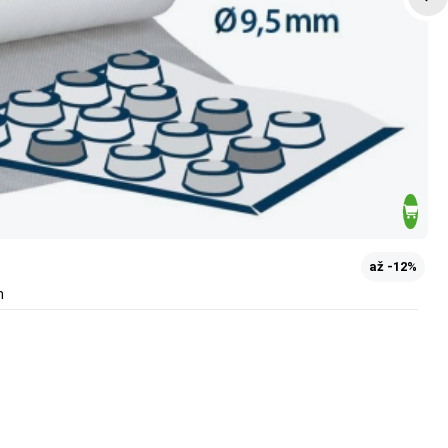
až -12%
m