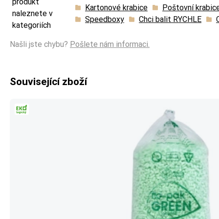
produkt
Kartonové krabice
Poštovní krabic
naleznete v
Speedboxy
Chci balit RYCHLE
kategoriích
Našli jste chybu?
Pošlete nám informaci.
Související zboží