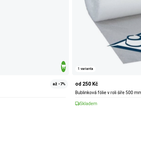
1 varianta
od 250 Kč
až -7%
Bublinková fólie v roli šíře 500 m
Skladem