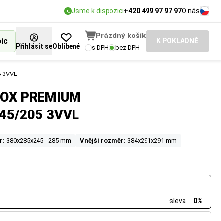
Jsme k dispozici
+420 499 97 97 97
O nás
Prázdný košík
bic
K POKLADNĚ
Přihlásit se
Oblíbené
s DPH
bez DPH
5 3VVL
BOX PREMIUM
45/205 3VVL
r:
380x285x245 - 285 mm
Vnější rozměr:
384x291x291 mm
sleva
0%