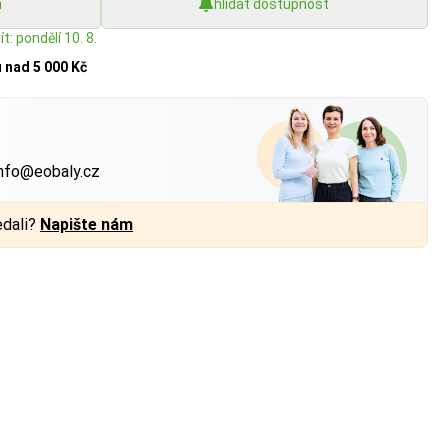
h
hlídat dostupnost
t: pondělí 10. 8.
u
nad 5 000 Kč
?
nfo@eobaly.cz
edali?
Napište nám