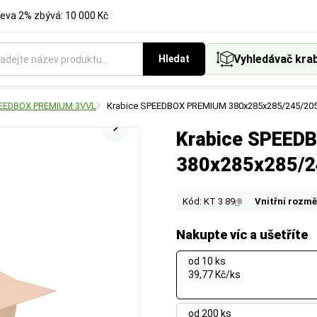
eva 2% zbývá: 10 000 Kč
Vyhledávač kra
Hledat
SPEEDBOX PREMIUM 3VVL
Krabice SPEEDBOX PREMIUM 380x285x285/245/20
Krabice SPEED
380x285x285/2
Kód: KT 3 89
Vnitřní rozmě
Nakupte víc a ušetříte
od 10 ks
39,77 Kč/ks
od 200 ks