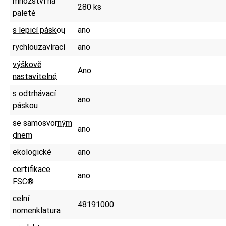
množství na
280 ks
paletě
s lepicí páskou
ano
rychlouzavírací
ano
výškově
Ano
nastavitelné
s odtrhávací
ano
páskou
se samosvorným
ano
dnem
ekologické
ano
certifikace
ano
FSC®
celní
48191000
nomenklatura