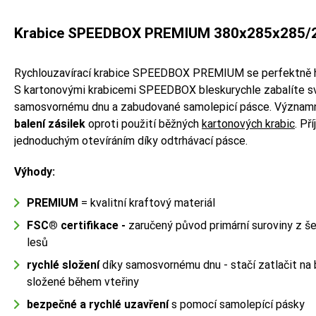
Krabice SPEEDBOX PREMIUM 380x285x285/
Rychlouzavírací krabice SPEEDBOX PREMIUM se perfektně 
S kartonovými krabicemi SPEEDBOX bleskurychle zabalíte svo
samosvornému dnu a zabudované samolepicí pásce. Význam
balení zásilek
oproti použití běžných
kartonových krabic
. Př
jednoduchým otevíráním díky odtrhávací pásce.
Výhody:
PREMIUM
= kvalitní kraftový materiál
FSC
®
certifikace -
zaručený původ primární suroviny z 
lesů
rychlé složení
díky samosvornému dnu - stačí zatlačit na 
složené během vteřiny
bezpečné a rychlé uzavření
s pomocí samolepící pásky