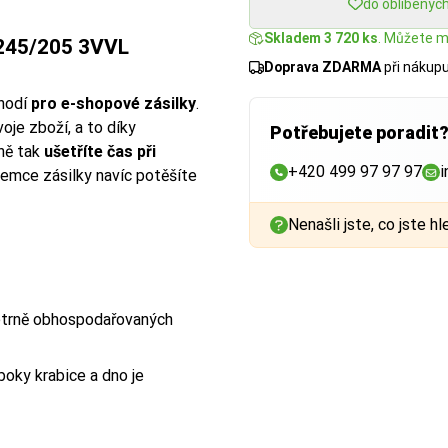
do oblíbenýc
Skladem 3 720 ks
. Můžete mí
245/205 3VVL
Doprava ZDARMA
při nákup
hodí
pro e-shopové zásilky
.
je zboží, a to díky
Potřebujete poradit
ně tak
ušetříte čas při
+420 499 97 97 97
i
íjemce zásilky navíc potěšíte
Nenašli jste, co jste hl
šetrně obhospodařovaných
boky krabice a dno je