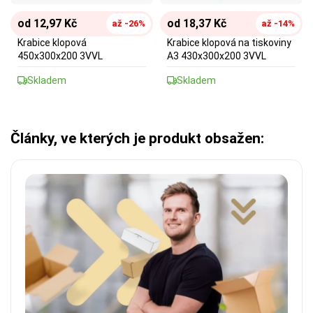
od 12,97 Kč
od 18,37 Kč
až -26%
až -14%
Krabice klopová
Krabice klopová na tiskoviny
450x300x200 3VVL
A3 430x300x200 3VVL
Skladem
Skladem
Články, ve kterých je produkt obsažen: