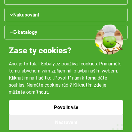
Nakupování
E-katalogy
Zase ty cookies?
Ano, je to tak. I Eobaly.cz používají cookies. Primárně k
tomu, abychom vám zpříjemnili plavbu naším webem.
Kliknutím na tlačítko „Povolit“ nám k tomu dáte
souhlas. Nemáte cookies rádi?
Kliknutím zde
je
Naše pobočky:
můžete odmítnout.
Obchodní podmínky
Ochrana osobníchů údajů
Povolit vše
Nastavení
© 2026 Servisbal Obaly s.r.o. Všechna práva vyhrazena.