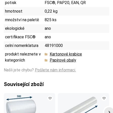
potisk
FSC®, PAP20, EAN, QR
hmotnost
0,22 kg
množství na paletě
825 ks
ekologické
ano
certifikace FSC®
ano
celní nomenklatura
48191000
produkt naleznete v
Kartonové krabice
kategoriích
Papírové obaly
Našli jste chybu?
Pošlete nám informaci.
Související zboží