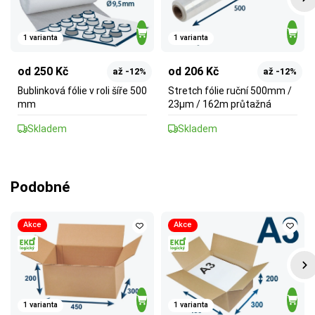
1 varianta
1 varianta
od 250 Kč
od 206 Kč
až -12%
až -12%
Bublinková fólie v roli šíře 500
Stretch fólie ruční 500mm /
mm
23µm / 162m průtažná
Skladem
Skladem
Podobné
Akce
Akce
1 varianta
1 varianta