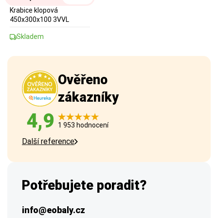
Krabice klopová
450x300x100 3VVL
Skladem
Ověřeno
zákazníky
4,9
1 953 hodnocení
Další reference
Potřebujete poradit?
info@eobaly.cz