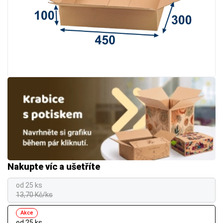
Nakupte víc a ušetříte
od 25 ks
13,70 Kč/ks
Akce
od 25 ks