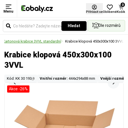
0
Menu
Přihlásit se
Oblíbené
Košík
Dle rozměrů
Hledat
Kartonová krabice 3VVL standardní
Krabice klopová 450x300x100 3VVL
Krabice klopová 450x300x100
3VVL
Kód: KK 30 193
Vnitřní rozměr:
444x294x88 mm
Vnější rozměr:
Akce -26%