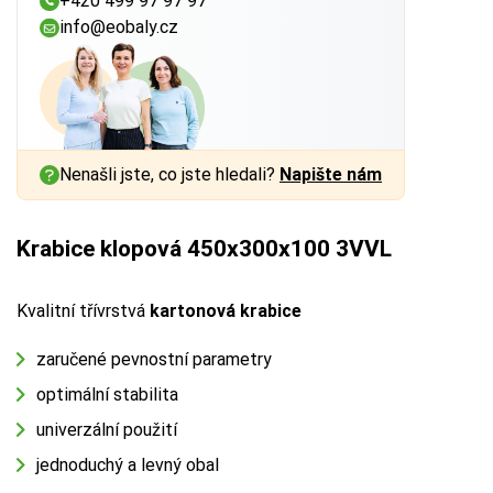
+420 499 97 97 97
info@eobaly.cz
Nenašli jste, co jste hledali?
Napište nám
Krabice klopová 450x300x100 3VVL
Kvalitní třívrstvá
kartonová krabice
zaručené pevnostní parametry
optimální stabilita
univerzální použití
jednoduchý a levný obal