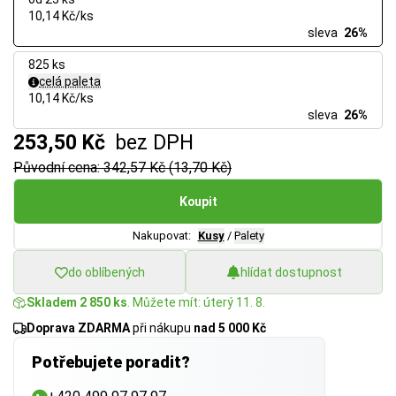
10,14 Kč/ks
sleva
26%
825 ks
celá paleta
10,14 Kč/ks
sleva
26%
253,50 Kč
bez DPH
Původní cena: 342,57 Kč (13,70 Kč)
Koupit
Nakupovat:
Kusy
/
Palety
do oblíbených
hlídat dostupnost
Skladem 2 850 ks
. Můžete mít: úterý 11. 8.
Doprava ZDARMA
při nákupu
nad 5 000 Kč
Potřebujete poradit?