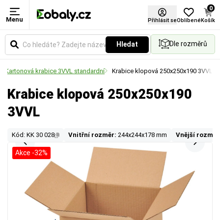
0
Menu
Přihlásit se
Oblíbené
Košík
Dle rozměrů
Hledat
Kartonová krabice 3VVL standardní
Krabice klopová 250x250x190 3VVL
Krabice klopová 250x250x190
3VVL
Kód: KK 30 028
Vnitřní rozměr:
244x244x178 mm
Vnější rozměr
Akce -32%