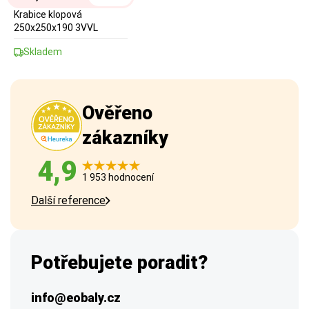
Krabice klopová
250x250x190 3VVL
Skladem
Ověřeno
zákazníky
4,9
1 953 hodnocení
Další reference
Potřebujete poradit?
info@eobaly.cz