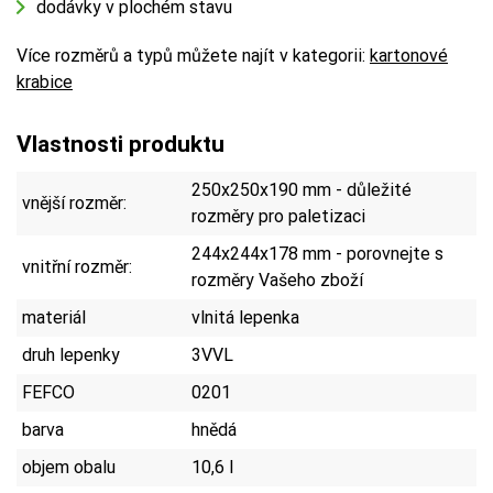
dodávky v plochém stavu
Více rozměrů a typů můžete najít v kategorii:
kartonové
krabice
Vlastnosti produktu
250x250x190 mm - důležité
vnější rozměr:
rozměry pro paletizaci
244x244x178 mm - porovnejte s
vnitřní rozměr:
rozměry Vašeho zboží
materiál
vlnitá lepenka
druh lepenky
3VVL
FEFCO
0201
barva
hnědá
objem obalu
10,6 l