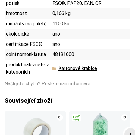
potisk
FSC®, PAP20, EAN, QR
hmotnost
0,166 kg
množství na paletě
1100 ks
ekologické
ano
certifikace FSC®
ano
celní nomenklatura
48191000
produkt naleznete v
Kartonové krabice
kategoriích
Našli jste chybu?
Pošlete nám informaci.
Související zboží