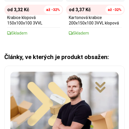
od 3,32 Kč
od 3,37 Kč
až -32%
až -32%
Krabice klopová
Kartonová krabice
150x100x100 3VVL
200x150x100 3VVL klopová
Skladem
Skladem
Články, ve kterých je produkt obsažen: