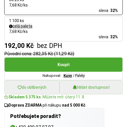
7,68 Kč/ks
sleva
32%
1 100 ks
celá paleta
7,68 Kč/ks
sleva
32%
192,00 Kč
bez DPH
Původní cena: 282,35 Kč (11,29 Kč)
Koupit
Nakupovat:
Kusy
/
Palety
do oblíbených
hlídat dostupnost
Skladem 5 375 ks
. Můžete mít: úterý 11. 8.
Doprava ZDARMA
při nákupu
nad 5 000 Kč
Potřebujete poradit?