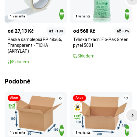
1 varianta
1 varianta
od 27,13 Kč
od 568 Kč
až -18%
až -7%
Páska samolepicí PP 48x66,
Tělíska fixační Flo-Pak Green
Transparent - TICHÁ
pytel 500 l
(AKRYLAT)
Skladem
Skladem
Podobné
Akce
Akce
1 varianta
1 varianta