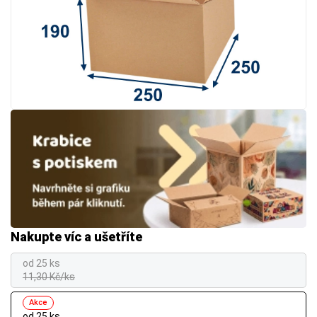
Nakupte víc a ušetříte
od 25 ks
11,30 Kč/ks
Akce
od 25 ks