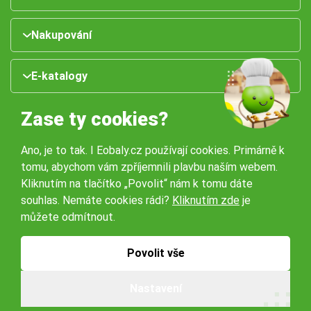
Nakupování
E-katalogy
Zase ty cookies?
Ano, je to tak. I Eobaly.cz používají cookies. Primárně k
tomu, abychom vám zpříjemnili plavbu naším webem.
Kliknutím na tlačítko „Povolit“ nám k tomu dáte
souhlas. Nemáte cookies rádi?
Kliknutím zde
je
Naše pobočky:
můžete odmítnout.
Obchodní podmínky
Ochrana osobníchů údajů
Povolit vše
Nastavení
© 2026 Servisbal Obaly s.r.o. Všechna práva vyhrazena.