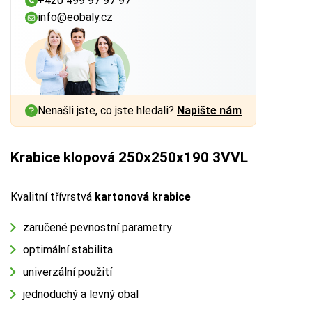
+420 499 97 97 97
info@eobaly.cz
Nenašli jste, co jste hledali?
Napište nám
Krabice klopová 250x250x190 3VVL
Kvalitní třívrstvá
kartonová krabice
zaručené pevnostní parametry
optimální stabilita
univerzální použití
jednoduchý a levný obal