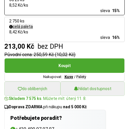
8,52 Kč/ks
sleva
15%
2 750 ks
celá paleta
8,42 Kč/ks
sleva
16%
213,00 Kč
bez DPH
Původní cena: 250,59 Kč (10,02 Kč)
Koupit
Nakupovat:
Kusy
/
Palety
do oblíbených
hlídat dostupnost
Skladem 7 575 ks
. Můžete mít: úterý 11. 8.
Doprava ZDARMA
při nákupu
nad 5 000 Kč
Potřebujete poradit?