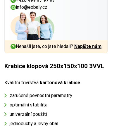
+420 499 97 97 97
info@eobaly.cz
Nenašli jste, co jste hledali?
Napište nám
Krabice klopová 250x150x100 3VVL
Kvalitní třívrstvá
kartonová krabice
zaručené pevnostní parametry
optimální stabilita
univerzální použití
jednoduchý a levný obal