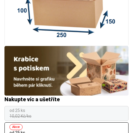
Nakupte víc a ušetříte
od 25 ks
10,02 Kč/ks
Akce
od 25 ks