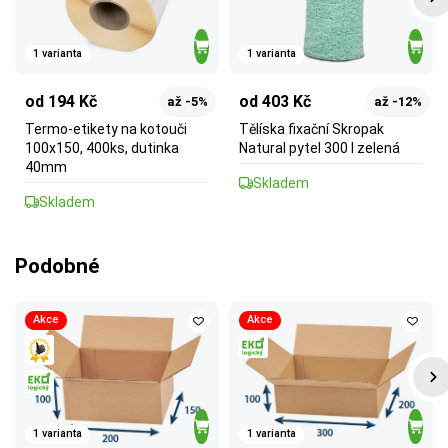
1 varianta
1 varianta
od 194 Kč
od 403 Kč
až -5%
až -12%
Termo-etikety na kotouči
Tělíska fixační Skropak
100x150, 400ks, dutinka
Natural pytel 300 l zelená
40mm
Skladem
Skladem
Podobné
Akce
Akce
1 varianta
1 varianta