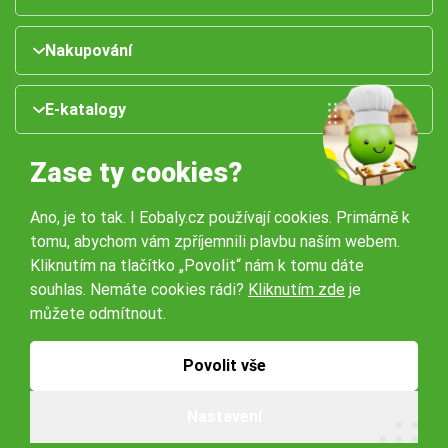
Nakupování
E-katalogy
Zase ty cookies?
Ano, je to tak. I Eobaly.cz používají cookies. Primárně k
tomu, abychom vám zpříjemnili plavbu naším webem.
Kliknutím na tlačítko „Povolit“ nám k tomu dáte
souhlas. Nemáte cookies rádi?
Kliknutím zde
je
Naše pobočky:
můžete odmítnout.
Obchodní podmínky
Ochrana osobníchů údajů
Povolit vše
Nastavení
© 2026 Servisbal Obaly s.r.o. Všechna práva vyhrazena.