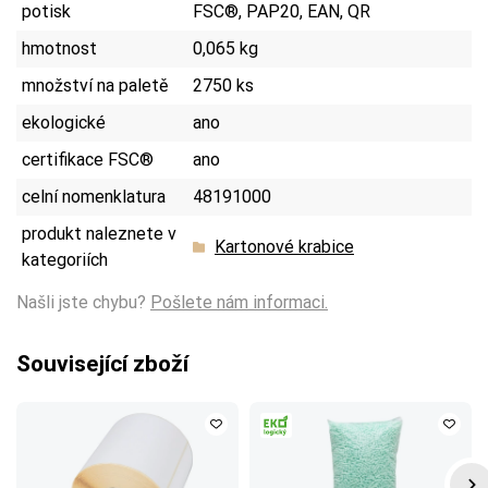
potisk
FSC®, PAP20, EAN, QR
hmotnost
0,065 kg
množství na paletě
2750 ks
ekologické
ano
certifikace FSC®
ano
celní nomenklatura
48191000
produkt naleznete v
Kartonové krabice
kategoriích
Našli jste chybu?
Pošlete nám informaci.
Související zboží