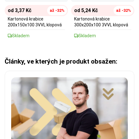
od 3,37 Kč
od 5,24 Kč
až -32%
až -32%
Kartonová krabice
Kartonová krabice
200x150x100 3VVL klopová
300x200x100 3VVL klopová
Skladem
Skladem
Články, ve kterých je produkt obsažen: