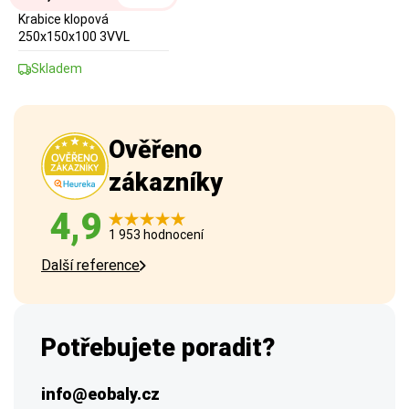
Krabice klopová
250x150x100 3VVL
Skladem
Ověřeno
zákazníky
4,9
1 953 hodnocení
Další reference
Potřebujete poradit?
info@eobaly.cz