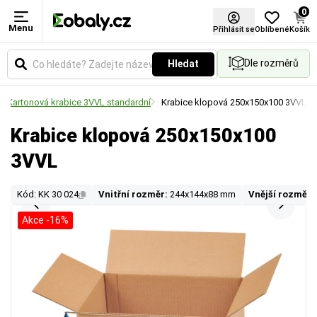
0
Menu
Přihlásit se
Oblíbené
Košík
Dle rozměrů
Hledat
Kartonová krabice 3VVL standardní
Krabice klopová 250x150x100 3VVL
Krabice klopová 250x150x100
3VVL
Kód: KK 30 024
Vnitřní rozměr:
244x144x88 mm
Vnější rozměr:
Akce -16%