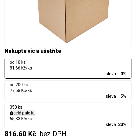
Nakupte víc a ušetříte
od 10 ks
81,66 Kč/ks
sleva
0%
od 200 ks
77,58 Kč/ks
sleva
5%
350 ks
celá paleta
65,33 Kč/ks
sleva
20%
816,60 Kč
bez DPH