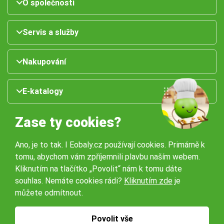
O společnosti
Servis a služby
Nakupování
E-katalogy
Zase ty cookies?
Ano, je to tak. I Eobaly.cz používají cookies. Primárně k
tomu, abychom vám zpříjemnili plavbu naším webem.
Kliknutím na tlačítko „Povolit“ nám k tomu dáte
souhlas. Nemáte cookies rádi?
Kliknutím zde
je
Naše pobočky:
můžete odmítnout.
Obchodní podmínky
Ochrana osobníchů údajů
Povolit vše