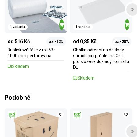
1 varianta
1 varianta
od 516 Kč
od 0,85 Kč
až -12%
až -20%
Bublinková fólie v roli šíře
Obálka adresní na doklady
1000 mm perforovaná
samolepicí průhledná C6 L,
pro složené doklady formátu
Skladem
DL
Skladem
Podobné