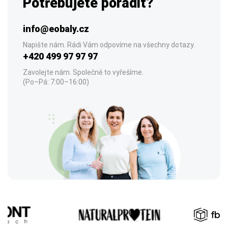
Potřebujete poradit?
info@eobaly.cz
Napište nám. Rádi Vám odpovíme na všechny dotazy.
+420 499 97 97 97
Zavolejte nám. Společně to vyřešíme.
(Po–Pá: 7:00–16:00)