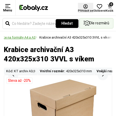
0
Menu
Přihlásit se
Oblíbené
Košík
Dle rozměrů
Hledat
abice na formáty A4 a A3
Krabice archivační A3 420x325x310 3VVL s víkem
Krabice archivační A3
420x325x310 3VVL s víkem
Kód: KT archiv A3
Vnitřní rozměr:
420x325x310 mm
Vnější rozm
Sleva až -20%