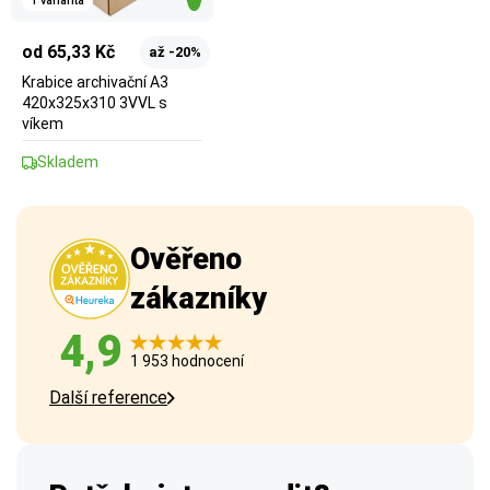
1 varianta
od 65,33 Kč
až -20%
Krabice archivační A3
420x325x310 3VVL s
víkem
Skladem
Ověřeno
zákazníky
4,9
1 953 hodnocení
Další reference