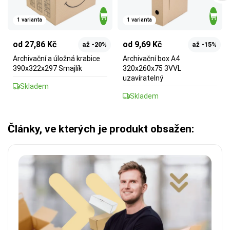
1 varianta
1 varianta
od 27,86 Kč
od 9,69 Kč
až -20%
až -15%
Archivační a úložná krabice
Archivační box A4
390x322x297 Smajlík
320x260x75 3VVL
uzavíratelný
Skladem
Skladem
Články, ve kterých je produkt obsažen: