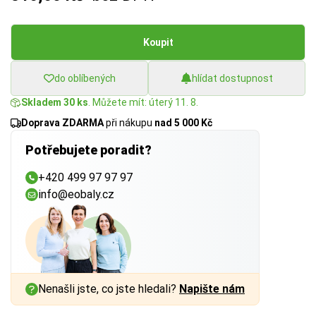
Koupit
do oblíbených
hlídat dostupnost
Skladem 30 ks
. Můžete mít: úterý 11. 8.
Doprava ZDARMA
při nákupu
nad 5 000 Kč
Potřebujete poradit?
+420 499 97 97 97
info@eobaly.cz
Nenašli jste, co jste hledali?
Napište nám