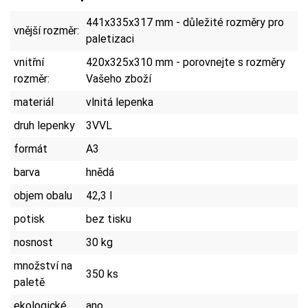
441x335x317 mm - důležité rozměry pro
vnější rozměr:
paletizaci
vnitřní
420x325x310 mm - porovnejte s rozměry
rozměr:
Vašeho zboží
materiál
vlnitá lepenka
druh lepenky
3VVL
formát
A3
barva
hnědá
objem obalu
42,3 l
potisk
bez tisku
nosnost
30 kg
množství na
350 ks
paletě
ekologické
ano