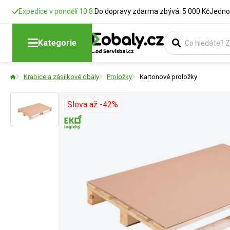
Expedice v pondělí 10.8.
Do dopravy zdarma zbývá: 5 000 Kč
Jedno
Délka
Šířka
Druh lepenky
Délka
Šířka
Výška
Kategorie
Rozměry krabic
Rozměry krabic
Čím více vrstev 
Udává celkovou dé
Udává šířku pásky
Udává výšku nebo 
Krabice a zásilkové obaly
Proložky
Kartonové proložky
požadavkům na bal
spoje a velikosti
stohování nebo ov
2VVL:
Ochrana p
Sleva až -42%
3VVL:
Standard
5VVL:
Těžší ná
7VVL:
Průmyslo
BUTTON:
Více zd