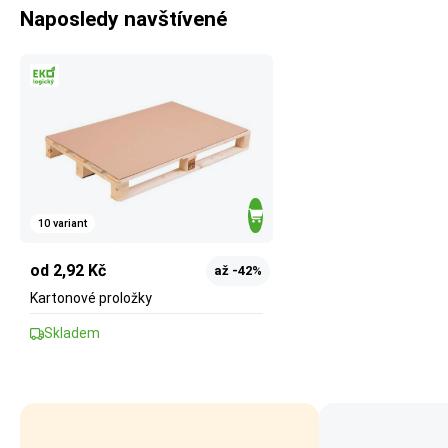
Naposledy navštívené
10 variant
od 2,92 Kč
až -42%
Kartonové proložky
Skladem