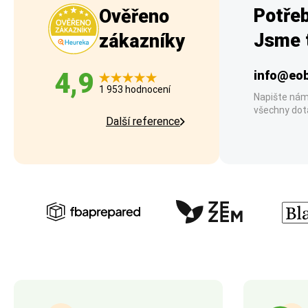
Potřeb
Ověřeno
Jsme t
zákazníky
4,9
info@eob
1 953 hodnocení
Napište nám
všechny dot
Další reference