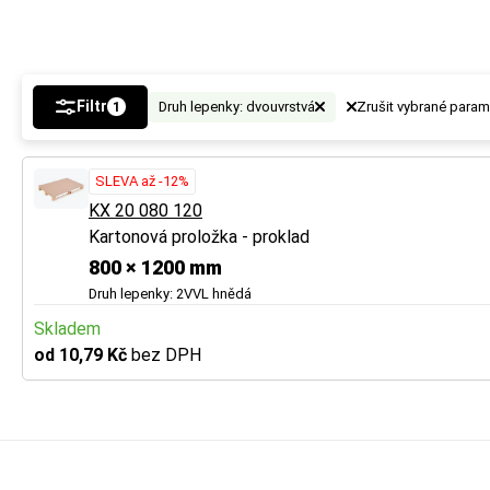
vznikne tak místo
vznikne tak místo
a ochranu.
a ochranu.
Tip
Tip
Filtr
Druh lepenky: dvouvrstvá
Zrušit vybrané param
1
U vícevrstvé lepe
U vícevrstvé lepe
SLEVA až -12%
Více tipů pro vý
Více tipů pro vý
KX 20 080 120
Kartonová proložka - proklad
BUTTON:
BUTTON:
Jak vybr
Jak vybr
800 × 1200 mm
Druh lepenky: 2VVL hnědá
Skladem
od 10,79 Kč
bez DPH