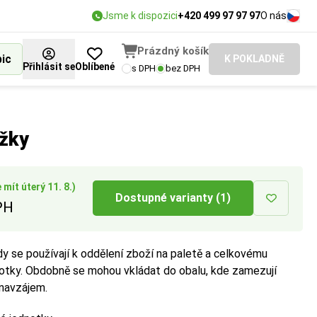
Jsme k dispozici
+420 499 97 97 97
O nás
Prázdný košík
bic
K POKLADNĚ
Přihlásit se
Oblíbené
s DPH
bez DPH
dpovídá vašim
vané pevnosti
plnění prostoru,
ožky
mít úterý 11. 8.)
Dostupné varianty (1)
PH
dy se používají k oddělení zboží na paletě a celkovému
notky. Obdobně se mohou vkládat do obalu, kde zamezují
navzájem.