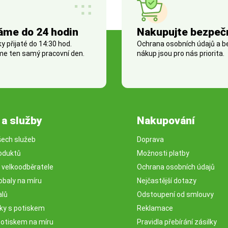
áme do 24 hodin
Nakupujte bezpeč
 přijaté do 14:30 hod.
Ochrana osobních údajů a 
e ten samý pracovní den.
nákup jsou pro nás priorita.
 a služby
Nakupování
šech služeb
Doprava
oduktů
Možnosti platby
o velkoodběratele
Ochrana osobních údajů
obaly na míru
Nejčastější dotazy
alů
Odstoupení od smlouvy
sky s potiskem
Reklamace
potiskem na míru
Pravidla přebírání zásilky