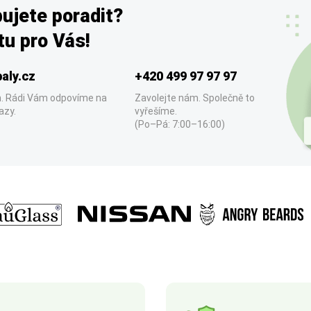
ujete poradit?
u pro Vás!
aly.cz
+420 499 97 97 97
. Rádi Vám odpovíme na
Zavolejte nám. Společně to
azy.
vyřešíme.
(Po–Pá: 7:00–16:00)