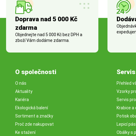
Doprava nad 5 000 Kč
Dodáv
Objednávky
zdarma
expedujem
Objednejte nad 5 000 Kč bez DPH a
zboží Vám dodáme zdarma.
O společnosti
Servis
O nás
Přehled v
Aktuality
Vzorky pr
Kariéra
Servis pr
Ekologická balení
Krabice a 
Sortiment a značky
Potisk ob
Proč zde nakupovat
Lepicí pá
Ke stažení
Obálky s 