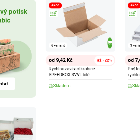
Akce
Akce
vý potisk
abic
6 variant
3 vari
od 9,42 Kč
od 7,
až -22%
Rychlouzavírací krabice
Pošto
SPEEDBOX 3VVL bílé
rychlo
ptat
Skladem
Skl