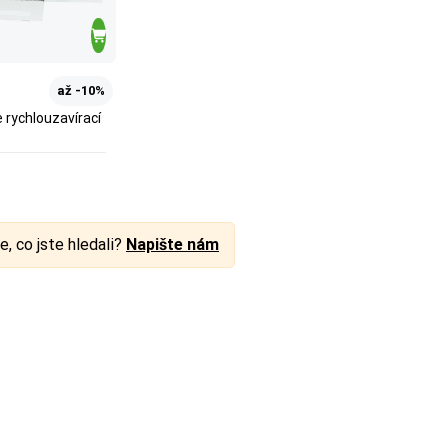
až -10%
 rychlouzavírací
e, co jste hledali?
Napište nám