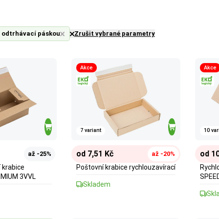
 odtrhávací páskou
Zrušit vybrané parametry
Akce
Akce
7 variant
10 var
od 7,51 Kč
od 10
až -25%
až -20%
 krabice
Poštovní krabice rychlouzavírací
Rychlo
MIUM 3VVL
SPEED
Skladem
Skl