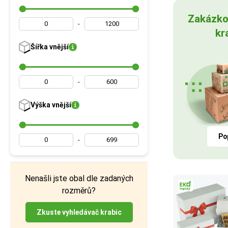
Zakázko
-
kr
Šířka
vnější
-
Výška
vnější
Po
-
Nenašli jste obal dle zadaných
rozměrů?
Zkuste vyhledávač krabic