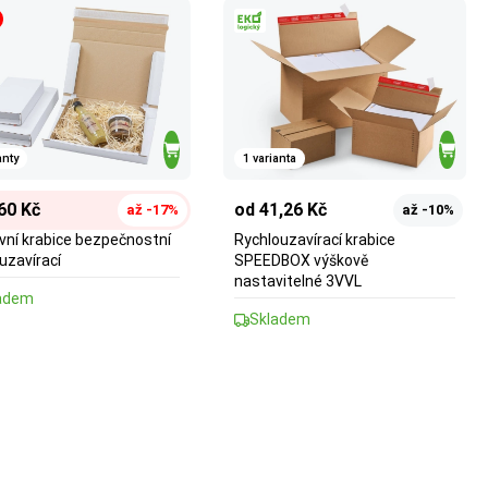
anty
1 varianta
60 Kč
od 41,26 Kč
až -17%
až -10%
vní krabice bezpečnostní
Rychlouzavírací krabice
uzavírací
SPEEDBOX výškově
nastavitelné 3VVL
adem
Skladem