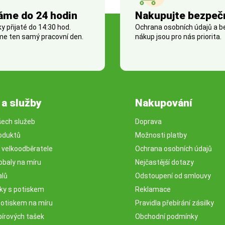
áme do 24 hodin
Nakupujte bezpeč
 přijaté do 14:30 hod.
Ochrana osobních údajů a 
e ten samý pracovní den.
nákup jsou pro nás priorita.
 a služby
Nakupování
šech služeb
Doprava
oduktů
Možnosti platby
o velkoodběratele
Ochrana osobních údajů
obaly na míru
Nejčastější dotazy
alů
Odstoupení od smlouvy
sky s potiskem
Reklamace
potiskem na míru
Pravidla přebírání zásilky
pírových tašek
Obchodní podmínky