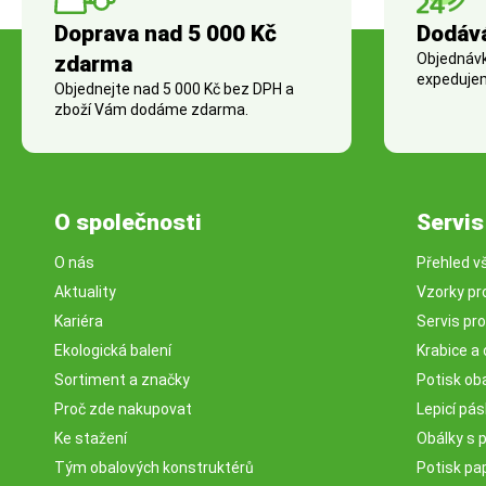
Doprava nad 5 000 Kč
Dodáv
Objednávky
zdarma
expedujem
Objednejte nad 5 000 Kč bez DPH a
zboží Vám dodáme zdarma.
O společnosti
Servis
O nás
Přehled v
Aktuality
Vzorky pr
Kariéra
Servis pr
Ekologická balení
Krabice a 
Sortiment a značky
Potisk ob
Proč zde nakupovat
Lepicí pá
Ke stažení
Obálky s 
Tým obalových konstruktérů
Potisk pa