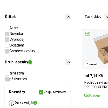
Štítek
Typ krabice
s
Akce
Novinka
Výprodej
Skladem
Garance kvality
Druh lepenky
7 variant
třívrstvá
od 7,14 Kč
pětivrstvá
Rychlouzavírací
SPEEDBOX PRE
Rozměry
Vnější rozměry
Skladem
Délka
vnější