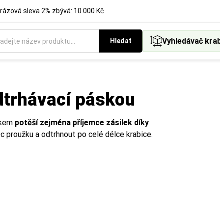
rázová sleva 2% zbývá: 10 000 Kč
Vyhledávač kra
Hledat
dtrhávací páskou
žkem
potěší zejména příjemce zásilek díky
ec proužku a odtrhnout po celé délce krabice.