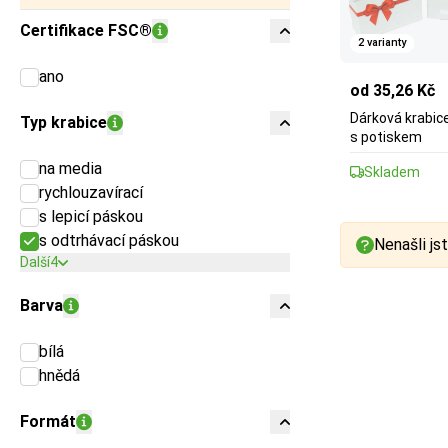
Certifikace FSC®
2 varianty
ano
od 35,26 Kč
Dárková krabice
Typ krabice
s potiskem
na media
Skladem
rychlouzavírací
s lepicí páskou
s odtrhávací páskou
Nenašli jst
Další
4
Barva
bílá
hnědá
Formát