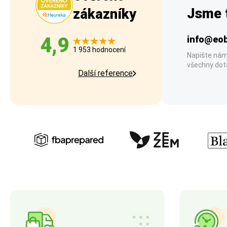
Jsme t
zákazníky
4,9
info@eob
1 953 hodnocení
Napište nám
všechny dot
Další reference