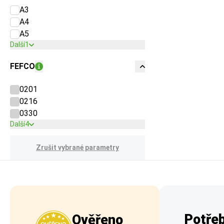
A3
A4
A5
Další
1
FEFCO
0201
0216
0330
Další
4
Zrušit vybrané parametry
Potřeb
Ověřeno