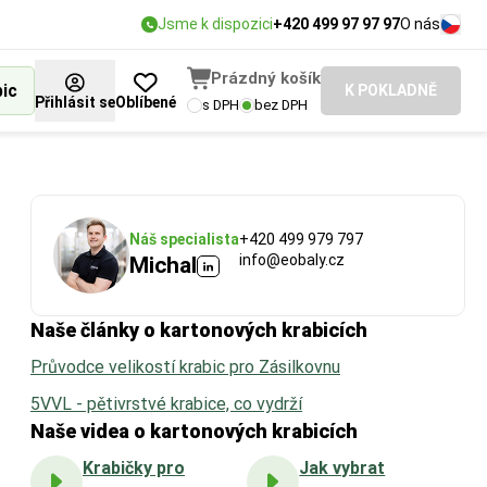
Jsme k dispozici
+420 499 97 97 97
O nás
Prázdný košík
bic
K POKLADNĚ
Přihlásit se
Oblíbené
s DPH
bez DPH
Náš specialista
+420 499 979 797
info@eobaly.cz
Michal
Naše články o kartonových krabicích
Průvodce velikostí krabic pro Zásilkovnu
5VVL - pětivrstvé krabice, co vydrží
Naše videa o kartonových krabicích
Krabičky pro
Jak vybrat