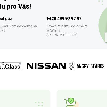
u pro Vás!
aly.cz
+420 499 97 97 97
. Rádi Vám odpovíme na
Zavolejte nám. Společně to
azy.
vyřešíme.
(Po–Pá: 7:00–16:00)