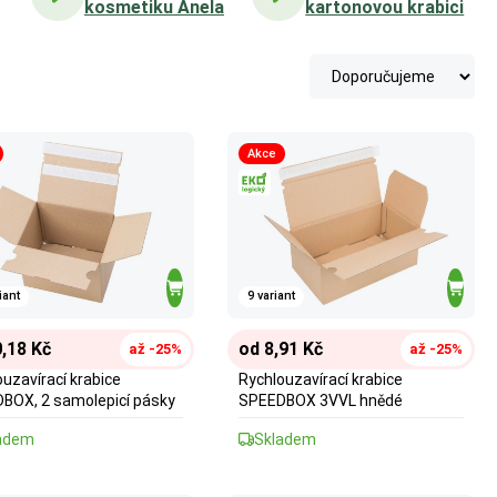
kosmetiku Anela
kartonovou krabici
Akce
iant
9 variant
,18 Kč
od 8,91 Kč
až -25%
až -25%
uzavírací krabice
Rychlouzavírací krabice
BOX, 2 samolepicí pásky
SPEEDBOX 3VVL hnědé
adem
Skladem