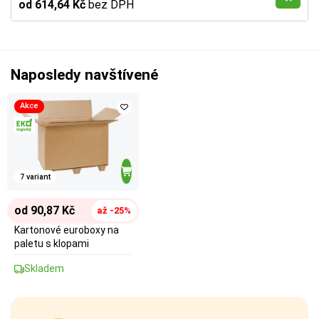
od 614,64 Kč
bez DPH
Naposledy navštívené
Akce
7 variant
od 90,87 Kč
až -25%
Kartonové euroboxy na
paletu s klopami
Skladem