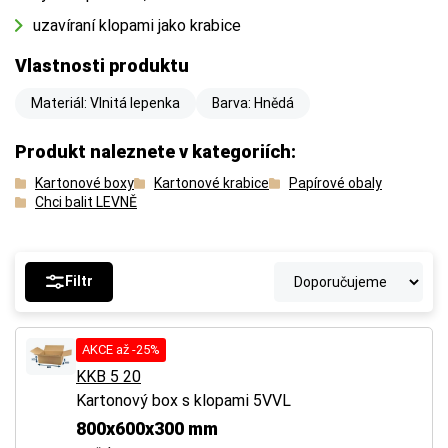
uzavíraní klopami jako krabice
Vlastnosti produktu
Materiál: Vlnitá lepenka
Barva: Hnědá
Produkt naleznete v kategoriích:
Kartonové boxy
Kartonové krabice
Papírové obaly
Chci balit LEVNĚ
Filtr
AKCE až -25%
KKB 5 20
Kartonový box s klopami 5VVL
800x600x300 mm