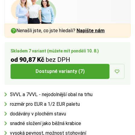
a vnitřním rozměrem až
a vnitřním rozměrem až
a vnitřním rozměrem až
1 cm
1 cm
1 cm
na každé straně.
na každé straně.
na každé straně.
Více tipů pro výběr správné krabice:
Více tipů pro výběr správné krabice:
Více tipů pro výběr správné krabice:
Nenašli jste, co jste hledali?
Napište nám
BUTTON:
BUTTON:
BUTTON:
Jak vybrat krabici
Jak vybrat krabici
Jak vybrat krabici
Skladem 7 variant (můžete mít pondělí 10. 8.)
od 90,87 Kč
bez DPH
Dostupné varianty (7)
5VVL a 7VVL - nejodolnější obal na trhu
rozměr pro EUR a 1/2 EUR paletu
dodávány v plochém stavu
snadné složení jako běžná krabice
vysoká pevnost, možnost stohování