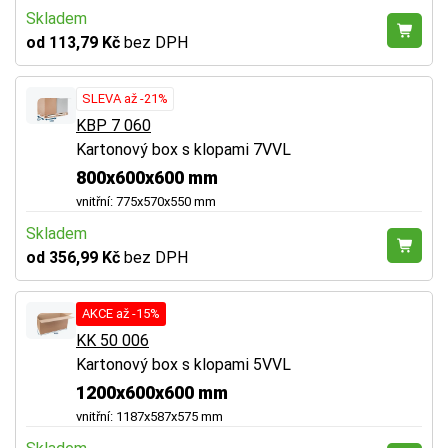
Skladem
od 113,79 Kč
bez DPH
SLEVA až -21%
KBP 7 060
Kartonový box s klopami 7VVL
800x600x600 mm
vnitřní: 775x570x550 mm
Skladem
od 356,99 Kč
bez DPH
AKCE až -15%
KK 50 006
Kartonový box s klopami 5VVL
1200x600x600 mm
vnitřní: 1187x587x575 mm