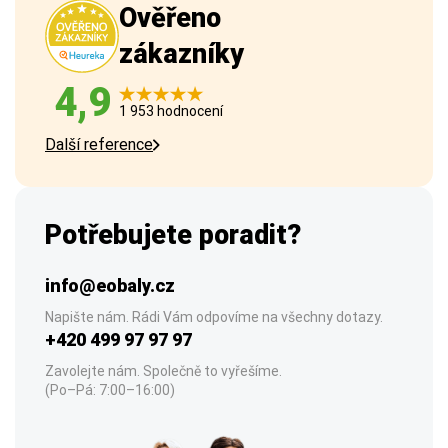
Ověřeno
zákazníky
4,9
1 953 hodnocení
Další reference
Potřebujete poradit?
info@eobaly.cz
Napište nám. Rádi Vám odpovíme na všechny dotazy.
+420 499 97 97 97
Zavolejte nám. Společně to vyřešíme.
(Po–Pá: 7:00–16:00)