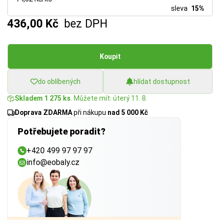
sleva
15%
436,00 Kč
bez DPH
Koupit
do oblíbených
hlídat dostupnost
Skladem 1 275 ks
. Můžete mít: úterý 11. 8.
Doprava ZDARMA
při nákupu
nad 5 000 Kč
Potřebujete poradit?
+420 499 97 97 97
info@eobaly.cz