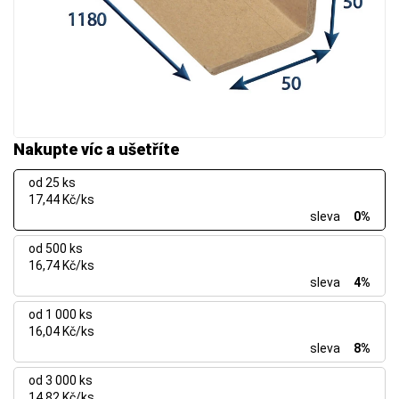
Nakupte víc a ušetříte
od 25 ks
17,44 Kč/ks
sleva
0%
od 500 ks
16,74 Kč/ks
sleva
4%
od 1 000 ks
16,04 Kč/ks
sleva
8%
od 3 000 ks
14,82 Kč/ks