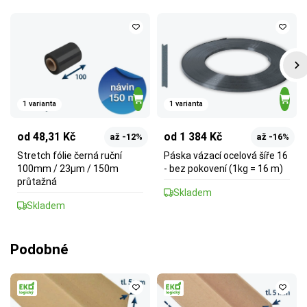
1 varianta
1 varianta
od 48,31 Kč
od 1 384 Kč
až -12%
až -16%
Stretch fólie černá ruční
Páska vázací ocelová šíře 16
100mm / 23µm / 150m
- bez pokovení (1kg = 16 m)
průtažná
Skladem
Skladem
Podobné