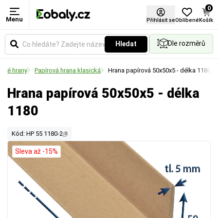
0
Menu
Přihlásit se
Oblíbené
Košík
Dle rozměrů
Hledat
rové hrany
Papírová hrana klasická
Hrana papírová 50x50x5 - délka 1180
Hrana papírová 50x50x5 - délka
1180
Kód: HP 55 1180-2
Sleva až -15%