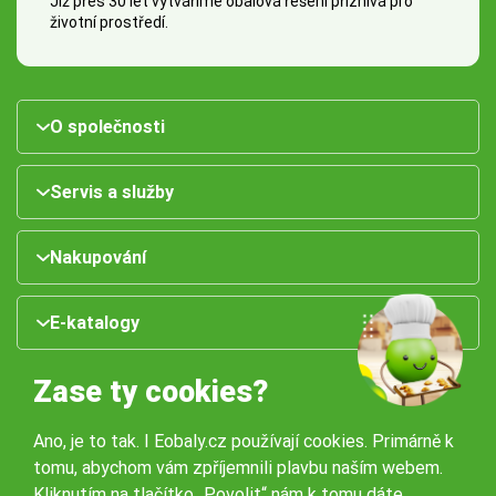
Již přes 30 let vytváříme obalová řešení příznivá pro
životní prostředí.
O společnosti
Servis a služby
Nakupování
E-katalogy
Zase ty cookies?
Ano, je to tak. I Eobaly.cz používají cookies. Primárně k
tomu, abychom vám zpříjemnili plavbu naším webem.
Kliknutím na tlačítko „Povolit“ nám k tomu dáte