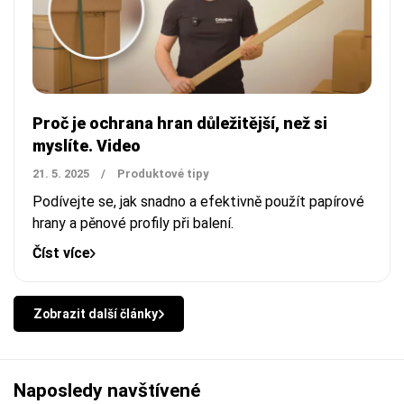
Proč je ochrana hran důležitější, než si
myslíte. Video
21. 5. 2025
/
Produktové tipy
Podívejte se, jak snadno a efektivně použít papírové
hrany a pěnové profily při balení.
Číst více
Zobrazit další články
Naposledy navštívené