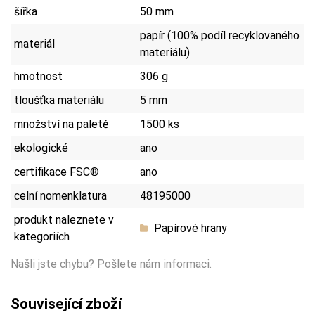
šířka
50 mm
papír (100% podíl recyklovaného
materiál
materiálu)
hmotnost
306 g
tloušťka materiálu
5 mm
množství na paletě
1500 ks
ekologické
ano
certifikace FSC®
ano
celní nomenklatura
48195000
produkt naleznete v
Papírové hrany
kategoriích
Našli jste chybu?
Pošlete nám informaci.
Související zboží