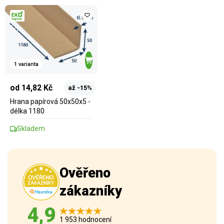
1 varianta
od 14,82 Kč
až -15%
Hrana papírová 50x50x5 -
délka 1180
Skladem
Ověřeno
zákazníky
4,9
1 953 hodnocení