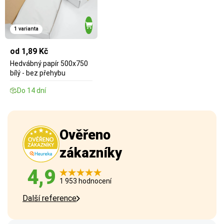
1 varianta
od 1,89 Kč
Hedvábný papír 500x750
bílý - bez přehybu
Do 14 dní
Ověřeno
zákazníky
4,9
1 953 hodnocení
Další reference