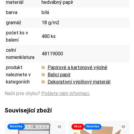
materiál
hedvábný papír
barva
bílá
gramáž
18 g/m2
počet ks v
480 ks
balení
celní
48119000
nomenklatura
produkt
Papírové a kartonové výplně
naleznete v
Balicí papír
kategoriích
Dekorativní výplňový materiál
Našli jste chybu?
Pošlete nám informaci.
Související zboží
Novinka
Akce
Novinka