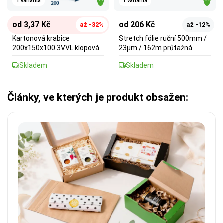
1 varianta
1 varianta
od 3,37 Kč
od 206 Kč
až -32%
až -12%
Kartonová krabice
Stretch fólie ruční 500mm /
200x150x100 3VVL klopová
23µm / 162m průtažná
Skladem
Skladem
Články, ve kterých je produkt obsažen: