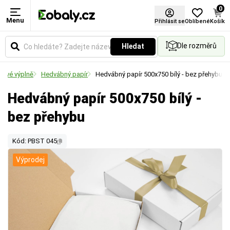
0
Menu
Přihlásit se
Oblíbené
Košík
Dle rozměrů
Hledat
nové výplně
Hedvábný papír
Hedvábný papír 500x750 bílý - bez přehybu
Hedvábný papír 500x750 bílý -
bez přehybu
Kód: PBST 045
Výprodej