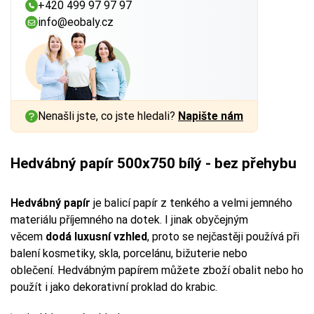
+420 499 97 97 97
info@eobaly.cz
Nenašli jste, co jste hledali?
Napište nám
Hedvábný papír 500x750 bílý - bez přehybu
Hedvábný papír
je balicí papír z tenkého a velmi jemného
materiálu příjemného na dotek. I jinak obyčejným
věcem
dodá luxusní vzhled
, proto se nejčastěji používá při
balení kosmetiky, skla, porcelánu, bižuterie nebo
oblečení. Hedvábným papírem můžete zboží obalit nebo ho
použít i jako dekorativní proklad do krabic.