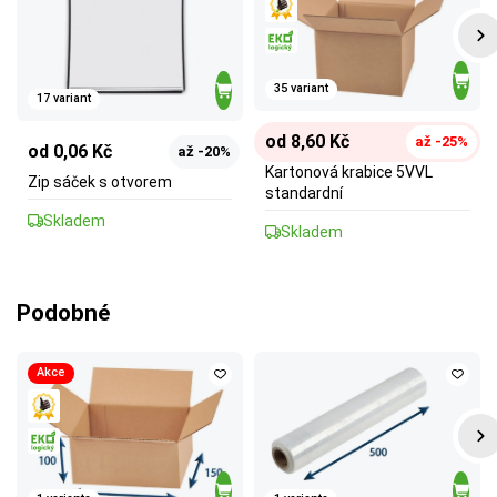
35 variant
17 variant
od 8,60 Kč
až -25%
od 0,06 Kč
až -20%
Kartonová krabice 5VVL
Zip sáček s otvorem
standardní
Skladem
Skladem
Podobné
Akce