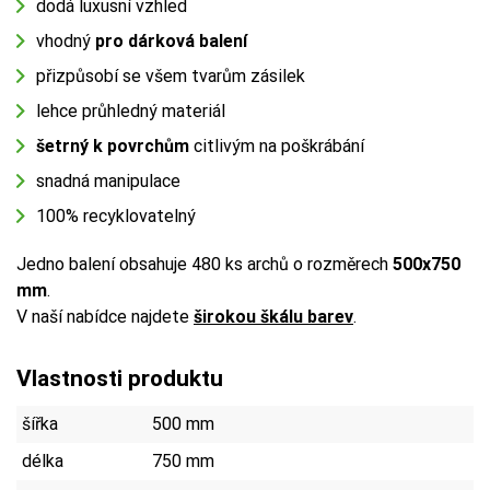
dodá luxusní vzhled
vhodný
pro dárková balení
přizpůsobí se všem tvarům zásilek
lehce průhledný materiál
šetrný k povrchům
citlivým na poškrábání
snadná manipulace
100% recyklovatelný
Jedno balení obsahuje 480 ks archů o rozměrech
500x750
mm
.
V naší nabídce najdete
širokou škálu barev
.
Vlastnosti produktu
šířka
500 mm
délka
750 mm