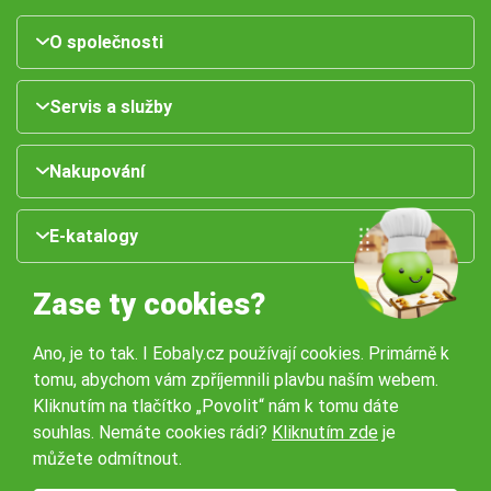
O společnosti
Servis a služby
Nakupování
E-katalogy
Zase ty cookies?
Ano, je to tak. I Eobaly.cz používají cookies. Primárně k
tomu, abychom vám zpříjemnili plavbu naším webem.
Kliknutím na tlačítko „Povolit“ nám k tomu dáte
souhlas. Nemáte cookies rádi?
Kliknutím zde
je
Naše pobočky:
můžete odmítnout.