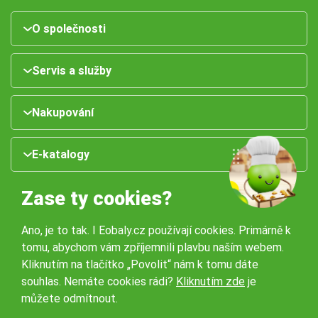
O společnosti
Servis a služby
Nakupování
E-katalogy
Zase ty cookies?
Ano, je to tak. I Eobaly.cz používají cookies. Primárně k
tomu, abychom vám zpříjemnili plavbu naším webem.
Kliknutím na tlačítko „Povolit“ nám k tomu dáte
souhlas. Nemáte cookies rádi?
Kliknutím zde
je
Naše pobočky:
můžete odmítnout.