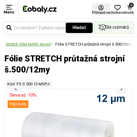
0
Menu
Přihlásit se
Oblíbené
Košík
Dle rozměrů
Hledat
e
Stretch fólie NANO strojní
Fólie STRETCH průtažná strojní š.500/12my
Fólie STRETCH průtažná strojní
š.500/12my
Kód: FS S 500 12 MSP
Sleva až -10%
Výprodej