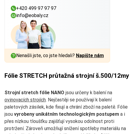
+420 499 97 97 97
info@eobaly.cz
Nenašli jste, co jste hledali?
Napište nám
Fólie STRETCH průtažná strojní š.500/12my
Strojní stretch fólie
NANO
jsou určeny k balení na
ovinovacích strojích
. Nejčastěji se používají k balení
paletových zásilek, kde fixují a chrání zboží na paletě. Fólie
jsou
vyrobeny unikátním technologickým postupem
a i
přes nízkou tloušťku zajišťují vysokou odolnost proti
protržení. Zároveň umožňují snížení spotřeby materiálu na