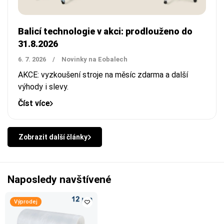
Balicí technologie v akci: prodlouženo do
31.8.2026
6. 7. 2026
/
Novinky na Eobalech
AKCE: vyzkoušení stroje na měsíc zdarma a další
výhody i slevy.
Číst více
Zobrazit další články
Naposledy navštívené
Výprodej