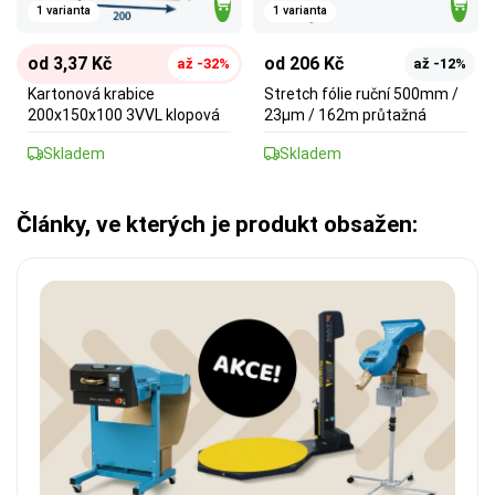
1 varianta
1 varianta
od 3,37 Kč
od 206 Kč
až -32%
až -12%
Kartonová krabice
Stretch fólie ruční 500mm /
200x150x100 3VVL klopová
23µm / 162m průtažná
Skladem
Skladem
Články, ve kterých je produkt obsažen: