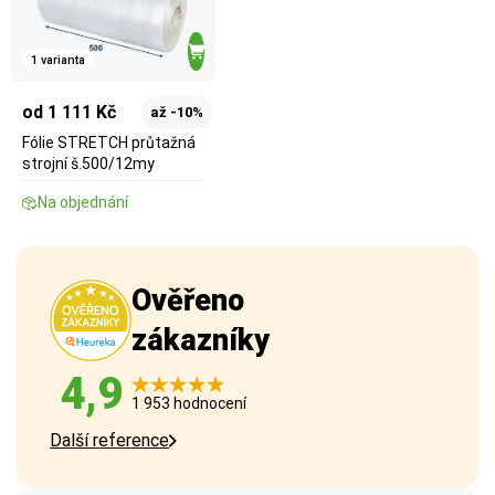
1 varianta
od 1 111 Kč
až -10%
Fólie STRETCH průtažná
strojní š.500/12my
Na objednání
Ověřeno
zákazníky
4,9
1 953 hodnocení
Další reference