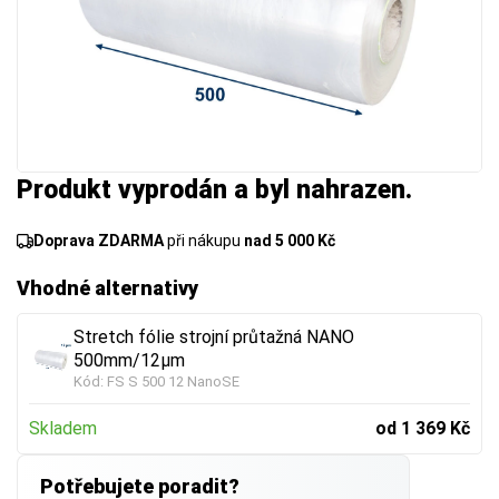
Produkt vyprodán a byl nahrazen.
Doprava ZDARMA
při nákupu
nad 5 000 Kč
Vhodné alternativy
Stretch fólie strojní průtažná NANO
500mm/12µm
Kód:
FS S 500 12 NanoSE
Skladem
od 1 369 Kč
Potřebujete poradit?