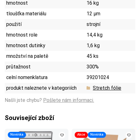
hmotnost
16 kg
tloušťka materiálu
12 µm
použití
strojní
hmotnost role
14,4 kg
hmotnost dutinky
1,6 kg
množství na paletě
45 ks
průtažnost
300%
celní nomenklatura
39201024
produkt naleznete v kategoriích
Stretch fólie
Našli jste chybu?
Pošlete nám informaci.
Související zboží
Novinka
Akce
Novinka