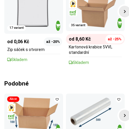
35 variant
17 variant
od 8,60 Kč
až -25%
od 0,06 Kč
až -20%
Kartonová krabice 5VVL
Zip sáček s otvorem
standardní
Skladem
Skladem
Podobné
Akce