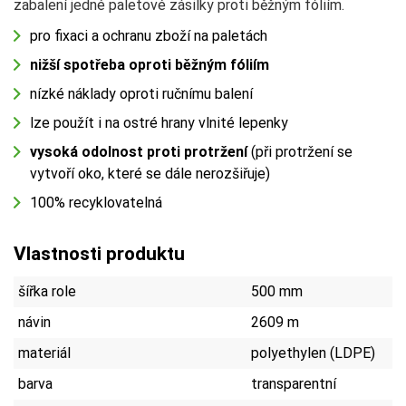
zabalení jedné paletové zásilky proti běžným fóliím.
pro fixaci a ochranu zboží na paletách
nižší spotřeba oproti běžným fóliím
nízké náklady oproti ručnímu balení
lze použít i na ostré hrany vlnité lepenky
vysoká odolnost proti protržení
(při protržení se
vytvoří oko, které se dále nerozšiřuje)
100% recyklovatelná
Vlastnosti produktu
šířka role
500 mm
návin
2609 m
materiál
polyethylen (LDPE)
barva
transparentní