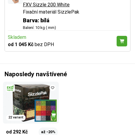
FXV Sizzle 200 White
Fixační materiál SizzlePak
Barva: bílá
Balení: 10 kg ( mm)
Skladem
od 1 045 Kč
bez DPH
Naposledy navštívené
22 variant
od 292 Kč
až -20%