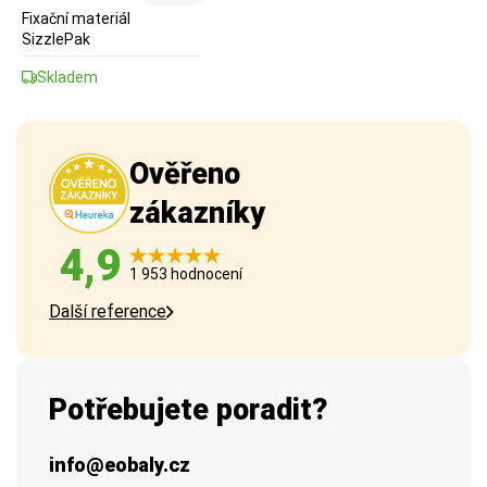
Fixační materiál
SizzlePak
Skladem
Ověřeno
zákazníky
4,9
1 953 hodnocení
Další reference
Potřebujete poradit?
info@eobaly.cz