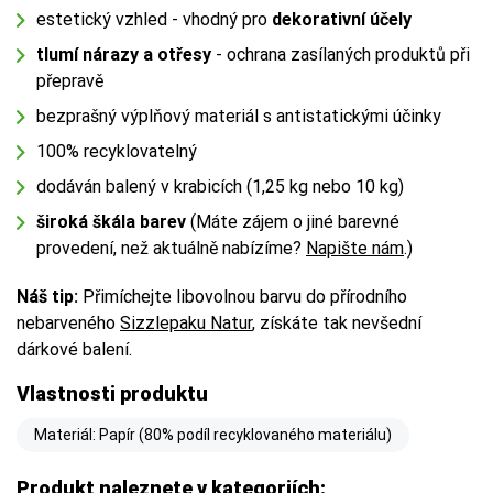
estetický vzhled - vhodný pro
dekorativní účely
tlumí nárazy a otřesy
- ochrana zasílaných produktů při
přepravě
bezprašný výplňový materiál s antistatickými účinky
100% recyklovatelný
dodáván balený v krabicích (1,25 kg nebo 10 kg)
široká škála barev
(Máte zájem o jiné barevné
provedení, než aktuálně nabízíme?
Napište nám
.)
Náš tip:
Přimíchejte libovolnou barvu do přírodního
nebarveného
Sizzlepaku Natur
, získáte tak nevšední
dárkové balení.
Vlastnosti produktu
Materiál: Papír (80% podíl recyklovaného materiálu)
Produkt naleznete v kategoriích: