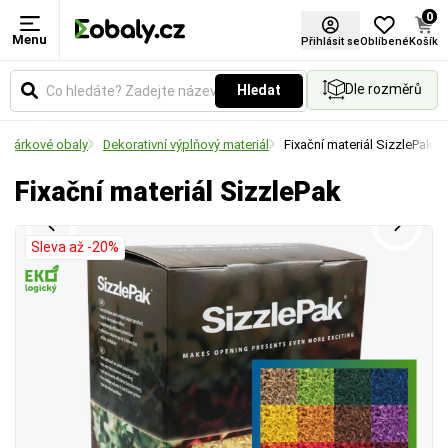
0
Menu
Barva
Přihlásit se
Oblíbené
Košík
Dle rozměrů
Hledat
Vyberte si barevné provedení obalů a balicích
materiálů podle vašich preferencí.
Dárkové obaly
Dekorativní výplňový materiál
Fixační materiál SizzlePak
Fixační materiál SizzlePak
Sleva až -20%