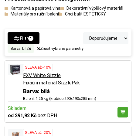
Kartonová a papírová vlna
Dekorativní výplňový materiál
Materiály pro ruční balení
Chci balit ESTETICKY
Filtr
1
Barva: bílá
Zrušit vybrané parametry
SLEVA až -10%
FXV White Sizzle
Fixační materiál SizzlePak
Barva: bílá
Balení: 1,25 kg (krabice 290x190x285 mm)
Skladem
od 291,92 Kč
bez DPH
SLEVA až -20%