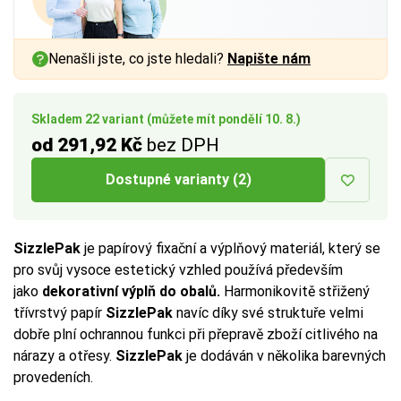
Nenašli jste, co jste hledali?
Napište nám
Skladem 22 variant (můžete mít pondělí 10. 8.)
od 291,92 Kč
bez DPH
Dostupné varianty (2)
SizzlePak
je papírový fixační a výplňový materiál, který se
pro svůj vysoce estetický vzhled používá především
jako
dekorativní výplň do obalů.
Harmonikovitě střižený
třívrstvý papír
SizzlePak
navíc díky své struktuře velmi
dobře plní ochrannou funkci při přepravě zboží citlivého na
nárazy a otřesy.
SizzlePak
je dodáván v několika barevných
provedeních.