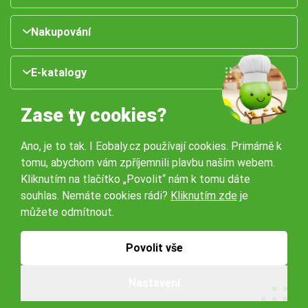
Nakupování
E-katalogy
Zase ty cookies?
Ano, je to tak. I Eobaly.cz používají cookies. Primárně k
tomu, abychom vám zpříjemnili plavbu naším webem.
Kliknutím na tlačítko „Povolit“ nám k tomu dáte
souhlas. Nemáte cookies rádi?
Kliknutím zde
je
Naše pobočky:
můžete odmítnout.
Obchodní podmínky
Ochrana osobníchů údajů
Povolit vše
Nastavení
© 2026 Servisbal Obaly s.r.o. Všechna práva vyhrazena.