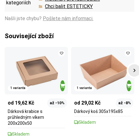
kategoriích
Chci balit ESTETICKY
Našli jste chybu?
Pošlete nám informaci.
Související zboží
1 varianta
1 varianta
od 19,62 Kč
od 29,02 Kč
až -10%
až -8%
Dárková krabice s
Dárkový koš 305x195x85
průhledným víkem
Skladem
200x200x50
Skladem