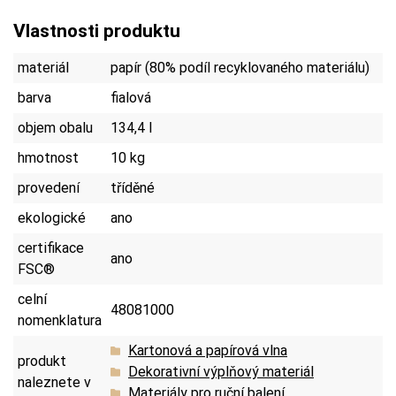
Vlastnosti produktu
materiál
papír (80% podíl recyklovaného materiálu)
barva
fialová
objem obalu
134,4 l
hmotnost
10 kg
provedení
tříděné
ekologické
ano
certifikace
ano
FSC®
celní
48081000
nomenklatura
Kartonová a papírová vlna
produkt
Dekorativní výplňový materiál
naleznete v
Materiály pro ruční balení