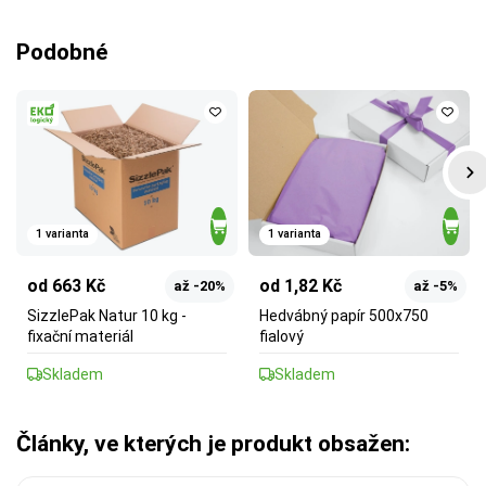
Podobné
1 varianta
1 varianta
od 663 Kč
od 1,82 Kč
až -20%
až -5%
SizzlePak Natur 10 kg -
Hedvábný papír 500x750
fixační materiál
fialový
Skladem
Skladem
Články, ve kterých je produkt obsažen: