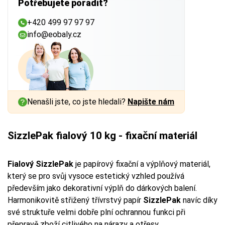
Potřebujete poradit?
+420 499 97 97 97
info@eobaly.cz
Nenašli jste, co jste hledali?
Napište nám
SizzlePak fialový 10 kg - fixační materiál
Fialový SizzlePak
je papírový fixační a výplňový materiál,
který se pro svůj vysoce estetický vzhled používá
především jako dekorativní výplň do dárkových balení.
Harmonikovitě střižený třívrstvý papír
SizzlePak
navíc díky
své struktuře velmi dobře plní ochrannou funkci při
přepravě zboží citlivého na nárazy a otřesy.