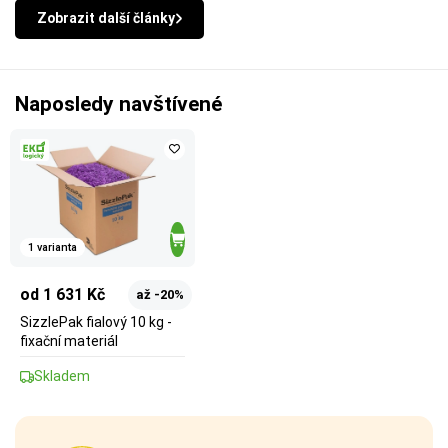
Zobrazit další články
Naposledy navštívené
1 varianta
od 1 631 Kč
až -20%
SizzlePak fialový 10 kg -
fixační materiál
Skladem