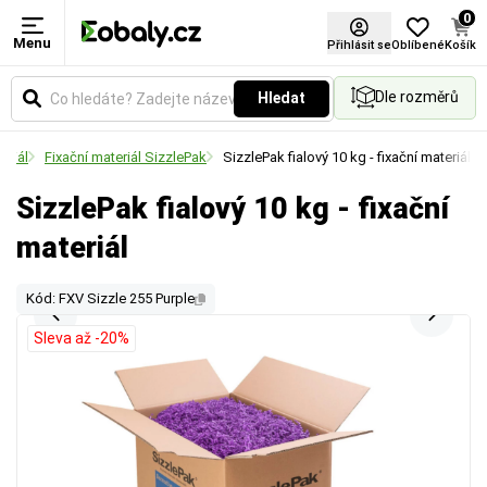
0
Menu
Přihlásit se
Oblíbené
Košík
Dle rozměrů
Hledat
eriál
Fixační materiál SizzlePak
SizzlePak fialový 10 kg - fixační materiál
SizzlePak fialový 10 kg - fixační
materiál
Kód: FXV Sizzle 255 Purple
Sleva až -20%