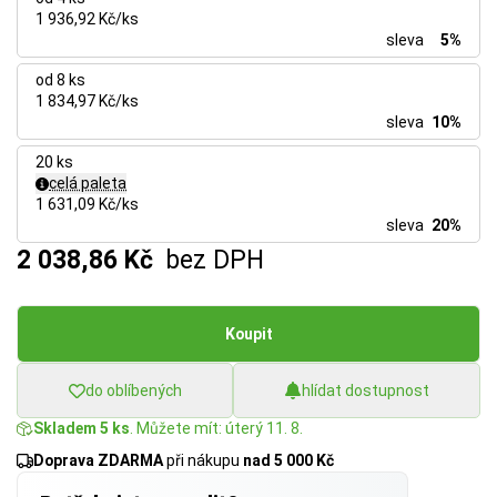
1 936,92 Kč/ks
sleva
5%
od 8 ks
1 834,97 Kč/ks
sleva
10%
20 ks
celá paleta
1 631,09 Kč/ks
sleva
20%
2 038,86 Kč
bez DPH
Koupit
do oblíbených
hlídat dostupnost
Skladem 5 ks
. Můžete mít: úterý 11. 8.
Doprava ZDARMA
při nákupu
nad 5 000 Kč