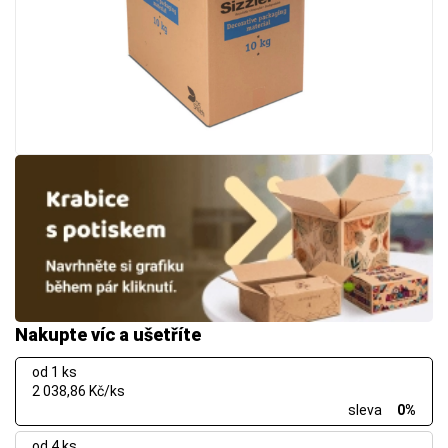
Nakupte víc a ušetříte
od 1 ks
2 038,86 Kč/ks
sleva
0%
od 4 ks