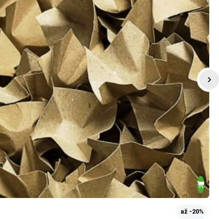
až -20%