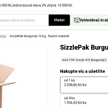
5 000 Kč
Jednorázová sleva 2% zbývá: 10 000 Kč
Vyhledávač kra
Hledat
lePak
SizzlePak Burgundy 10 kg - fixační materiál
SizzlePak Burgu
Kód: FXV Sizzle 472 Burgundy
Nakupte víc a ušetříte
od 1 ks
2 038,86 Kč/ks
od 4 ks
1 936,92 Kč/ks