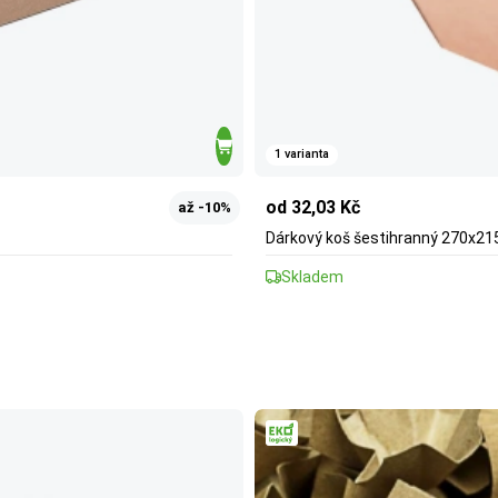
1 varianta
od 32,03 Kč
až -10%
Dárkový koš šestihranný 270x21
Skladem