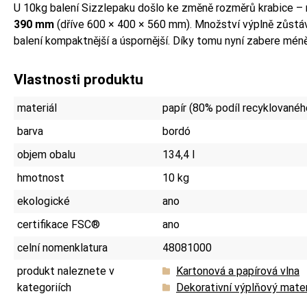
U 10kg balení Sizzlepaku došlo ke změně rozměrů krabice 
390 mm
(dříve 600 × 400 × 560 mm). Množství výplně zůstává
balení kompaktnější a úspornější. Díky tomu nyní zabere mén
Vlastnosti produktu
materiál
papír (80% podíl recyklovanéh
barva
bordó
objem obalu
134,4 l
hmotnost
10 kg
ekologické
ano
certifikace FSC®
ano
celní nomenklatura
48081000
produkt naleznete v
Kartonová a papírová vlna
kategoriích
Dekorativní výplňový mater