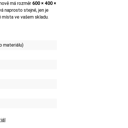
– nově má rozměr
600 × 400 ×
 naprosto stejné, jen je
ě místa ve vašem skladu.
o materiálu)
iál