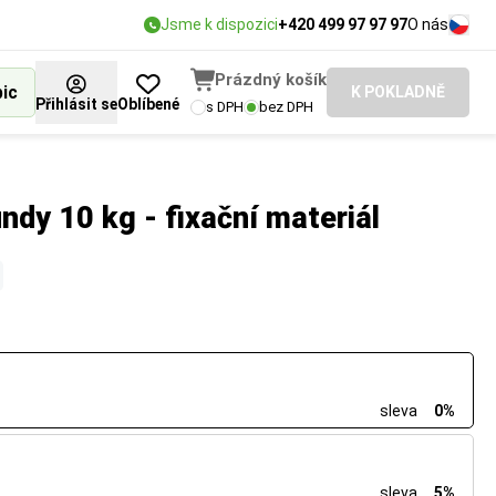
Jsme k dispozici
+420 499 97 97 97
O nás
Prázdný košík
bic
K POKLADNĚ
Přihlásit se
Oblíbené
s DPH
bez DPH
ndy 10 kg - fixační materiál
sleva
0%
sleva
5%