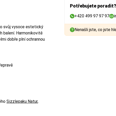
Potřebujete poradit
+420 499 97 97 97
i
pro svůj vysoce estetický
Nenašli jste, co jste hl
h balení. Harmonikovitě
elmi dobře plní ochrannou
řepravě
ného
Sizzlepaku Natur
,