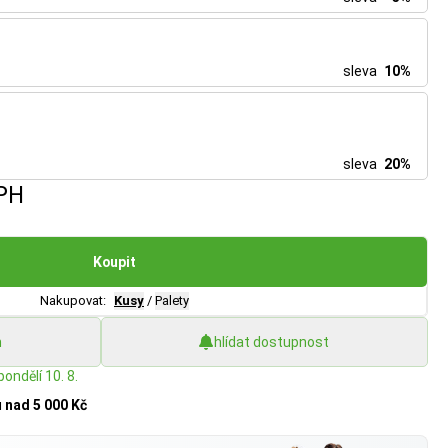
sleva
10%
sleva
20%
PH
Koupit
Nakupovat:
Kusy
/
Palety
h
hlídat dostupnost
pondělí 10. 8.
u
nad 5 000 Kč