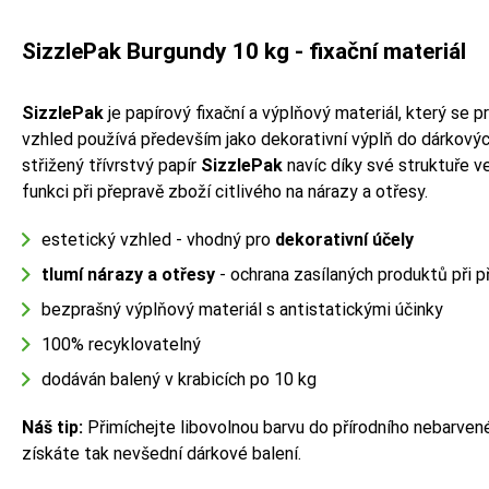
SizzlePak Burgundy 10 kg - fixační materiál
SizzlePak
je papírový fixační a výplňový materiál, který se 
vzhled používá především jako dekorativní výplň do dárkovýc
střižený třívrstvý papír
SizzlePak
navíc díky své struktuře v
funkci při přepravě zboží citlivého na nárazy a otřesy.
estetický vzhled - vhodný pro
dekorativní účely
tlumí nárazy a otřesy
- ochrana zasílaných produktů při p
bezprašný výplňový materiál s antistatickými účinky
100% recyklovatelný
dodáván balený v krabicích po 10 kg
Náš tip:
Přimíchejte libovolnou barvu do přírodního nebarve
získáte tak nevšední dárkové balení.