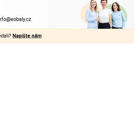
?
nfo@eobaly.cz
edali?
Napište nám