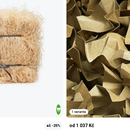
1 varianta
od 1 037 Kč
až -25%