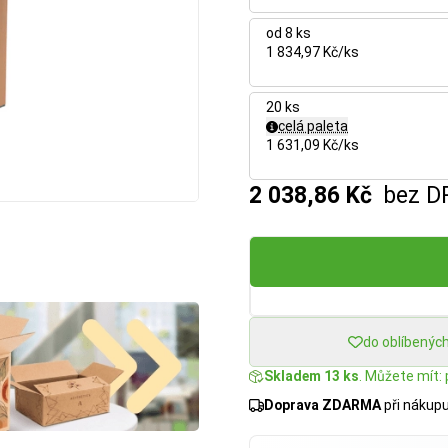
od 8 ks
1 834,97 Kč/ks
20 ks
celá paleta
1 631,09 Kč/ks
2 038,86 Kč
bez D
do oblíbenýc
Skladem 13 ks
. Můžete mít: 
Doprava ZDARMA
při nákup