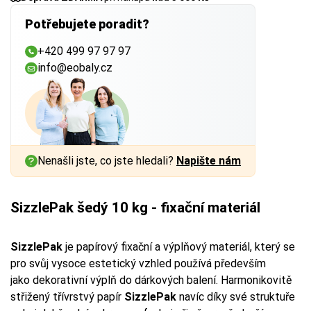
Potřebujete poradit?
+420 499 97 97 97
info@eobaly.cz
Nenašli jste, co jste hledali?
Napište nám
SizzlePak šedý 10 kg - fixační materiál
SizzlePak
je papírový fixační a výplňový materiál, který se
pro svůj vysoce estetický vzhled používá především
jako dekorativní výplň do dárkových balení. Harmonikovitě
střižený třívrstvý papír
SizzlePak
navíc díky své struktuře