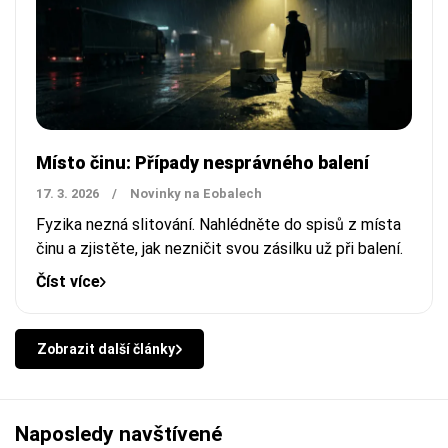
Místo činu: Případy nesprávného balení
17. 3. 2026
/
Novinky na Eobalech
Fyzika nezná slitování. Nahlédněte do spisů z místa
činu a zjistěte, jak nezničit svou zásilku už při balení.
Číst více
Zobrazit další články
Naposledy navštívené