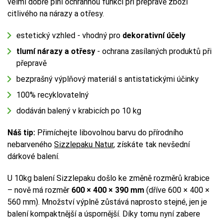
velmi dobře plní ochrannou funkci při přepravě zboží
citlivého na nárazy a otřesy.
estetický vzhled - vhodný pro
dekorativní účely
tlumí nárazy a otřesy
- ochrana zasílaných produktů při
přepravě
bezprašný výplňový materiál s antistatickými účinky
100% recyklovatelný
dodáván balený v krabicích po 10 kg
Náš tip:
Přimíchejte libovolnou barvu do přírodního
nebarveného
Sizzlepaku Natur
, získáte tak nevšední
dárkové balení.
U 10kg balení Sizzlepaku došlo ke změně rozměrů krabice
– nově má rozměr
600 × 400 × 390 mm
(dříve 600 × 400 ×
560 mm). Množství výplně zůstává naprosto stejné, jen je
balení kompaktnější a úspornější. Díky tomu nyní zabere