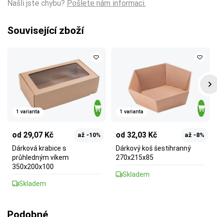
Našli jste chybu?
Pošlete nám informaci.
Související zboží
1 varianta
1 varianta
od 29,07 Kč
od 32,03 Kč
až -10%
až -8%
Dárková krabice s
Dárkový koš šestihranný
průhledným víkem
270x215x85
350x200x100
Skladem
Skladem
Podobné