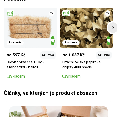
1 varianta
1 varianta
od 597 Kč
od 1 037 Kč
až -25%
až -20%
Dřevitá vlna cca 10 kg -
Fixační tělíska papírová,
standardní v balíku
chipsy 400l hnědé
Skladem
Skladem
Články, ve kterých je produkt obsažen: