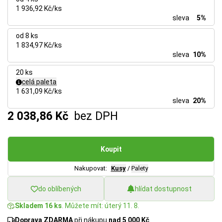
1 936,92 Kč/ks
sleva
5%
od 8 ks
1 834,97 Kč/ks
sleva
10%
20 ks
celá paleta
1 631,09 Kč/ks
sleva
20%
2 038,86 Kč
bez DPH
Koupit
Nakupovat:
Kusy
/
Palety
do oblíbených
hlídat dostupnost
Skladem 16 ks
. Můžete mít: úterý 11. 8.
Doprava ZDARMA
při nákupu
nad 5 000 Kč