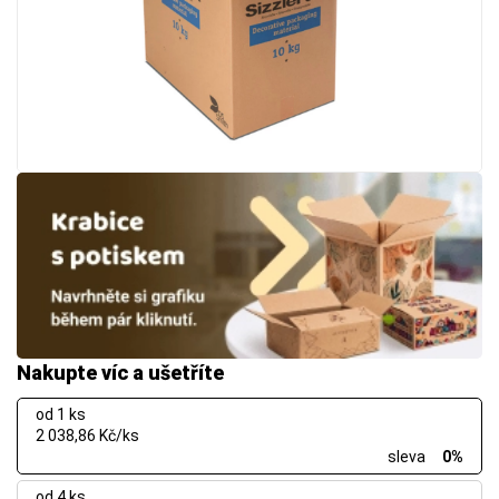
Nakupte víc a ušetříte
od 1 ks
2 038,86 Kč/ks
sleva
0%
od 4 ks