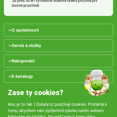
Již přes 30 let vytváříme obalová řešení příznivá pro
životní prostředí.
O společnosti
Servis a služby
Nakupování
E-katalogy
Zase ty cookies?
Ano, je to tak. I Eobaly.cz používají cookies. Primárně k
tomu, abychom vám zpříjemnili plavbu naším webem.
Kliknutím na tlačítko „Povolit“ nám k tomu dáte