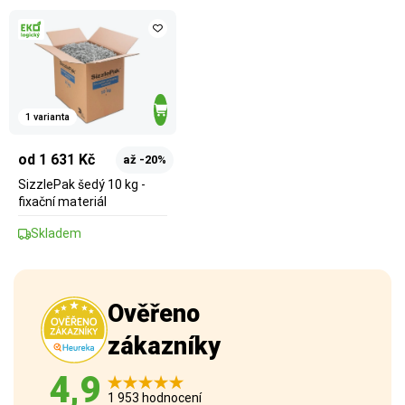
1 varianta
od 1 631 Kč
až -20%
SizzlePak šedý 10 kg -
fixační materiál
Skladem
Ověřeno
zákazníky
4,9
1 953 hodnocení