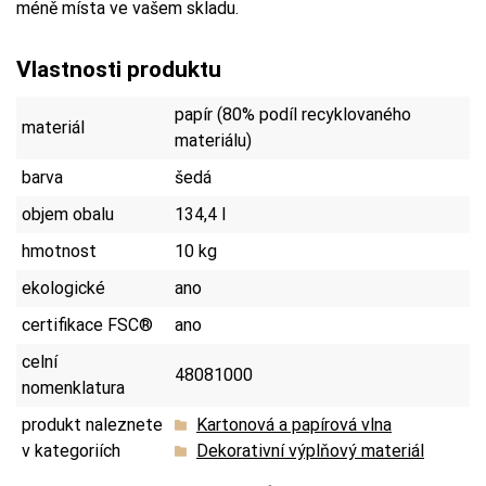
méně místa ve vašem skladu.
Vlastnosti produktu
papír (80% podíl recyklovaného
materiál
materiálu)
barva
šedá
objem obalu
134,4 l
hmotnost
10 kg
ekologické
ano
certifikace FSC®
ano
celní
48081000
nomenklatura
produkt naleznete
Kartonová a papírová vlna
v kategoriích
Dekorativní výplňový materiál