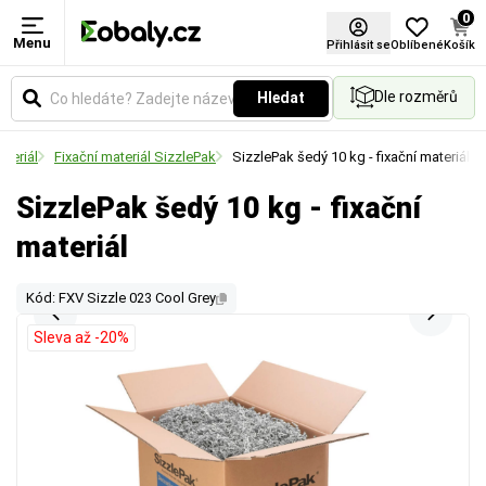
0
Menu
Přihlásit se
Oblíbené
Košík
Dle rozměrů
Hledat
ateriál
Fixační materiál SizzlePak
SizzlePak šedý 10 kg - fixační materiál
SizzlePak šedý 10 kg - fixační
materiál
Kód: FXV Sizzle 023 Cool Grey
Sleva až -20%