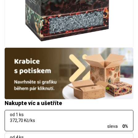
Nakupte víc a ušetříte
od 1 ks
372,70 Kč/ks
sleva
0%
od 4 ks