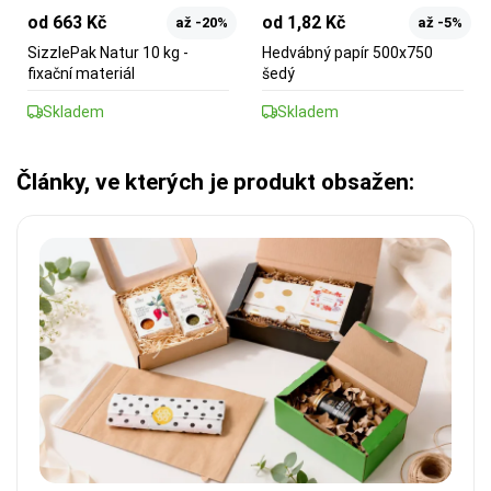
od 663 Kč
od 1,82 Kč
až -20%
až -5%
SizzlePak Natur 10 kg -
Hedvábný papír 500x750
fixační materiál
šedý
Skladem
Skladem
Články, ve kterých je produkt obsažen: