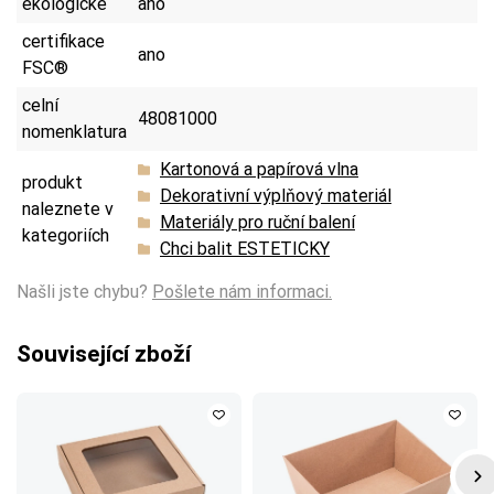
ekologické
ano
certifikace
ano
FSC®
celní
48081000
nomenklatura
Kartonová a papírová vlna
produkt
Dekorativní výplňový materiál
naleznete v
Materiály pro ruční balení
kategoriích
Chci balit ESTETICKY
Našli jste chybu?
Pošlete nám informaci.
Související zboží