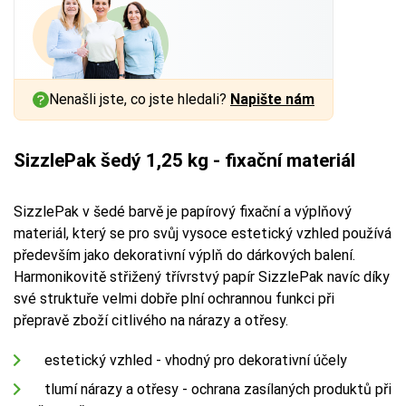
Nenašli jste, co jste hledali?
Napište nám
SizzlePak šedý 1,25 kg - fixační materiál
SizzlePak v šedé barvě je papírový fixační a výplňový
materiál, který se pro svůj vysoce estetický vzhled používá
především jako dekorativní výplň do dárkových balení.
Harmonikovitě střižený třívrstvý papír SizzlePak navíc díky
své struktuře velmi dobře plní ochrannou funkci při
přepravě zboží citlivého na nárazy a otřesy.
estetický vzhled - vhodný pro dekorativní účely
tlumí nárazy a otřesy - ochrana zasílaných produktů při