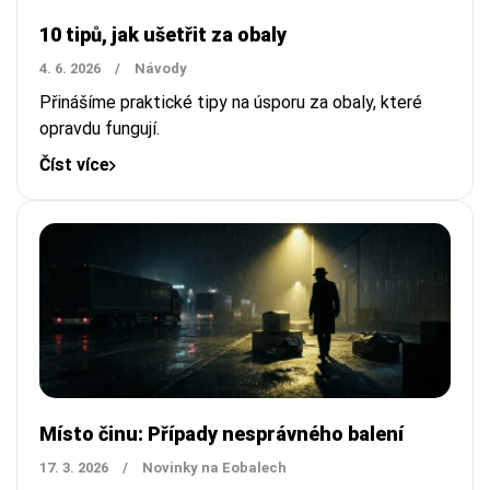
10 tipů, jak ušetřit za obaly
4. 6. 2026
/
Návody
Přinášíme praktické tipy na úsporu za obaly, které
opravdu fungují.
Číst více
Místo činu: Případy nesprávného balení
17. 3. 2026
/
Novinky na Eobalech