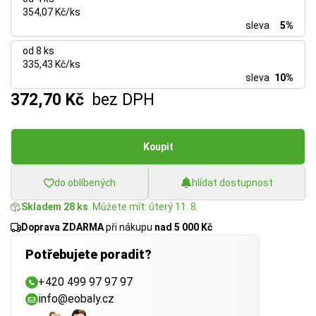
354,07 Kč/ks
sleva
5%
od 8 ks
335,43 Kč/ks
sleva
10%
372,70 Kč
bez DPH
Koupit
do oblíbených
hlídat dostupnost
Skladem 28 ks
. Můžete mít: úterý 11. 8.
Doprava ZDARMA
při nákupu
nad 5 000 Kč
Potřebujete poradit?
+420 499 97 97 97
info@eobaly.cz