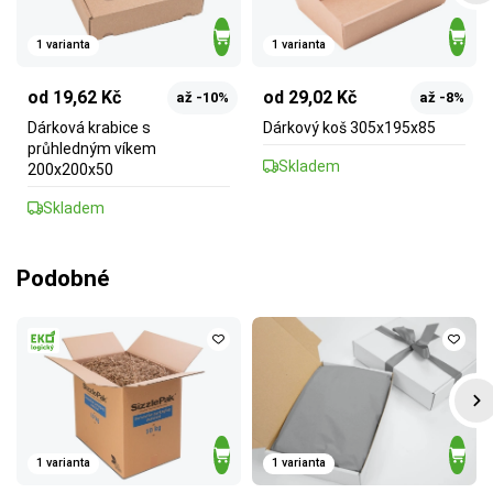
1 varianta
1 varianta
od 19,62 Kč
od 29,02 Kč
až -10%
až -8%
Dárková krabice s
Dárkový koš 305x195x85
průhledným víkem
Skladem
200x200x50
Skladem
Podobné
1 varianta
1 varianta