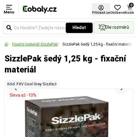
0
Menu
Přihlásit se
Oblíbené
Košík
Dle rozměrů
Hledat
eriál
Fixační materiál SizzlePak
SizzlePak šedý 1,25 kg - fixační materiál
SizzlePak šedý 1,25 kg - fixační
materiál
Kód: FXV Cool Grey Sizzle
Sleva až -10%