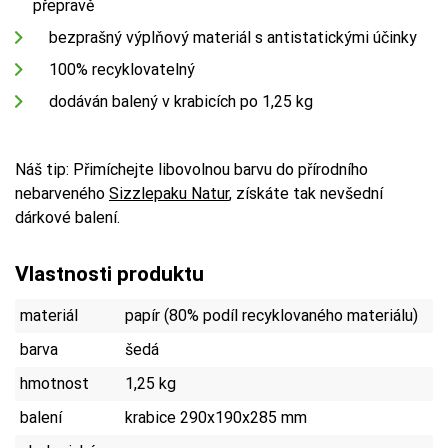
přepravě
bezprašný výplňový materiál s antistatickými účinky
100% recyklovatelný
dodáván balený v krabicích po 1,25 kg
Náš tip: Přimíchejte libovolnou barvu do přírodního
nebarveného
Sizzlepaku Natur
, získáte tak nevšední
dárkové balení.
Vlastnosti produktu
materiál
papír (80% podíl recyklovaného materiálu)
barva
šedá
hmotnost
1,25 kg
balení
krabice 290x190x285 mm