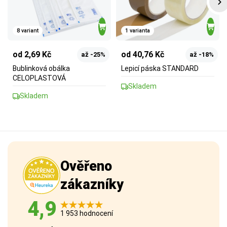
8 variant
1 varianta
od 2,69 Kč
od 40,76 Kč
až -25%
až -18%
Bublinková obálka
Lepicí páska STANDARD
CELOPLASTOVÁ
Skladem
Skladem
Ověřeno
zákazníky
4,9
1 953 hodnocení