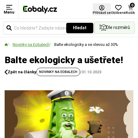
0
Menu
Přihlásit se
Oblíbené
Košík
Dle rozměrů
Hledat
Novinky na Eobalech
Balte ekologicky a se slevou až 30%
Balte ekologicky a ušetřete!
Zpět na články
/
31.10.2023
NOVINKY NA EOBALECH