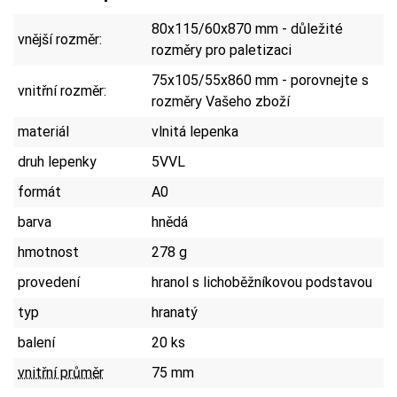
80x115/60x870 mm - důležité
vnější rozměr:
rozměry pro paletizaci
75x105/55x860 mm - porovnejte s
vnitřní rozměr:
rozměry Vašeho zboží
materiál
vlnitá lepenka
druh lepenky
5VVL
formát
A0
barva
hnědá
hmotnost
278 g
provedení
hranol s lichoběžníkovou podstavou
typ
hranatý
balení
20 ks
vnitřní průměr
75 mm