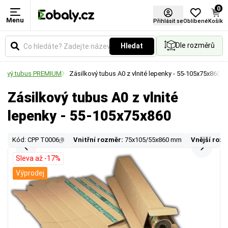
0
Menu
Přihlásit se
Oblíbené
Košík
Dle rozměrů
Hledat
onový tubus PREMIUM
Zásilkový tubus A0 z vlnité lepenky - 55-105x75x860
Zásilkový tubus A0 z vlnité
lepenky - 55-105x75x860
Kód: CPP T0006
Vnitřní rozměr:
75x105/55x860 mm
Vnější roz
Sleva až -17%
Výprodej