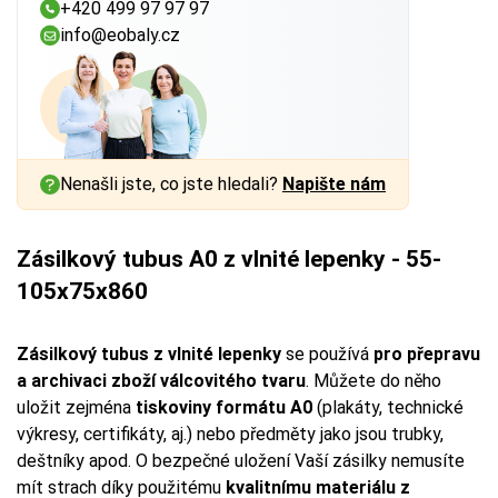
+420 499 97 97 97
info@eobaly.cz
Nenašli jste, co jste hledali?
Napište nám
Zásilkový tubus A0 z vlnité lepenky - 55-
105x75x860
Zásilkový tubus z vlnité lepenky
se používá
pro přepravu
a archivaci zboží válcovitého tvaru
. Můžete do něho
uložit zejména
tiskoviny formátu A0
(plakáty, technické
výkresy, certifikáty, aj.) nebo předměty jako jsou trubky,
deštníky apod. O bezpečné uložení Vaší zásilky nemusíte
mít strach díky použitému
kvalitnímu materiálu z