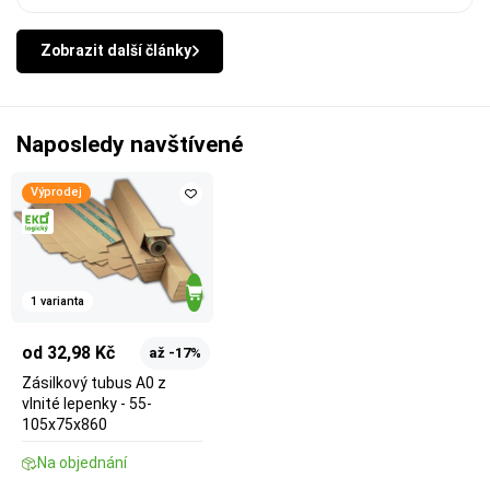
Zobrazit další články
Naposledy navštívené
Výprodej
1 varianta
od 32,98 Kč
až -17%
Zásilkový tubus A0 z
vlnité lepenky - 55-
105x75x860
Na objednání