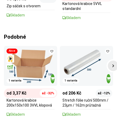
Kartonová krabice 5VVL
Zip sáček s otvorem
standardní
Skladem
Skladem
Podobné
Akce
1 varianta
1 varianta
od 3,37 Kč
od 206 Kč
až -32%
až -12%
Kartonová krabice
Stretch fólie ruční 500mm /
200x150x100 3VVL klopová
23µm / 162m průtažná
Skladem
Skladem