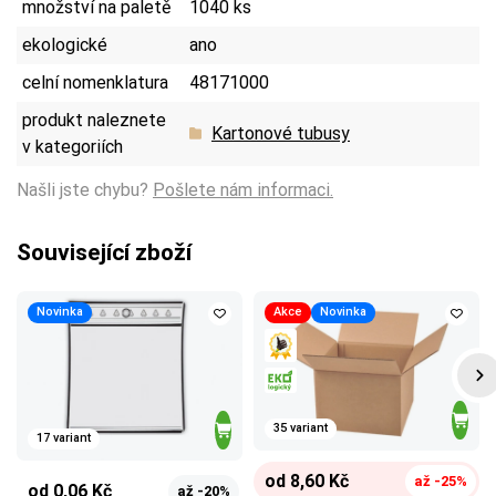
množství na paletě
1040 ks
ekologické
ano
celní nomenklatura
48171000
produkt naleznete
Kartonové tubusy
v kategoriích
Našli jste chybu?
Pošlete nám informaci.
Související zboží
Novinka
Akce
Novinka
35 variant
17 variant
od 8,60 Kč
až -25%
od 0,06 Kč
až -20%