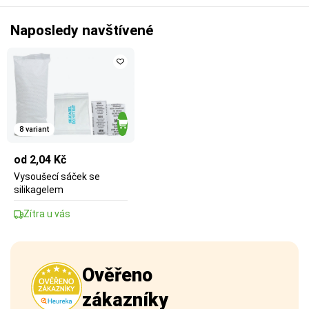
Naposledy navštívené
8 variant
od 2,04 Kč
Vysoušecí sáček se
silikagelem
Zítra u vás
Ověřeno
zákazníky