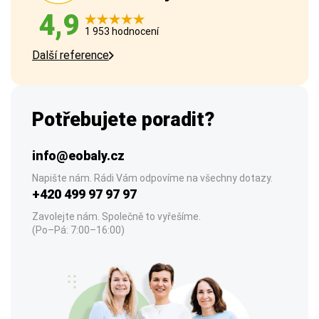
4,9
1 953 hodnocení
Další reference
Potřebujete poradit?
info@eobaly.cz
Napište nám. Rádi Vám odpovíme na všechny dotazy.
+420 499 97 97 97
Zavolejte nám. Společně to vyřešíme.
(Po–Pá: 7:00–16:00)