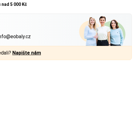
u
nad 5 000 Kč
?
nfo@eobaly.cz
edali?
Napište nám