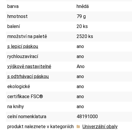
barva
hnědá
hmotnost
79 g
balení
20 ks
množství na paletě
2520 ks
s lepicí páskou
ano
rychlouzavírací
ano
výškově nastavitelné
Ano
s odtrhávací páskou
ano
ekologické
ano
certifikace FSC®
ano
na knihy
ano
celní nomenklatura
48191000
produkt naleznete v kategoriích
Univerzální obaly