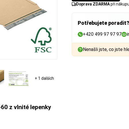
Doprava ZDARMA
při nákup
Potřebujete poradit
+420 499 97 97 97
i
Nenašli jste, co jste hl
+ 1 dalších
60 z vlnité lepenky