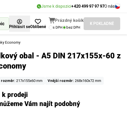
Jsme k dispozici
+420 499 97 97 97
O nás
Prázdný košík
bic
K POKLADNĚ
Přihlásit se
Oblíbené
s DPH
bez DPH
penky Economy
ilkový obal - A5 DIN 217x155x-60 z
Economy
í rozměr:
217x155x60 mm
Vnější rozměr:
268x160x72 mm
 k prodeji
omůžeme Vám najít podobný