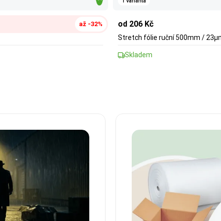
1 varianta
od 206 Kč
až -32%
Stretch fólie ruční 500mm / 23
Skladem