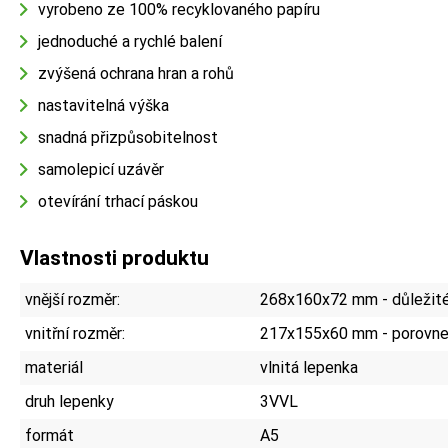
vyrobeno ze 100% recyklovaného papíru
jednoduché a rychlé balení
zvýšená ochrana hran a rohů
nastavitelná výška
snadná přizpůsobitelnost
samolepicí uzávěr
otevírání trhací páskou
Vlastnosti produktu
vnější rozměr:
268x160x72 mm - důležité 
vnitřní rozměr:
217x155x60 mm - porovnej
materiál
vlnitá lepenka
druh lepenky
3VVL
formát
A5