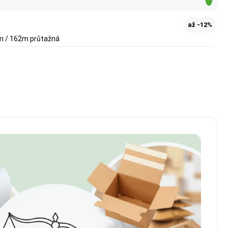
až -12%
µm / 162m průtažná