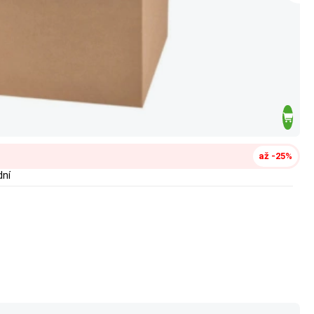
až -25%
dní