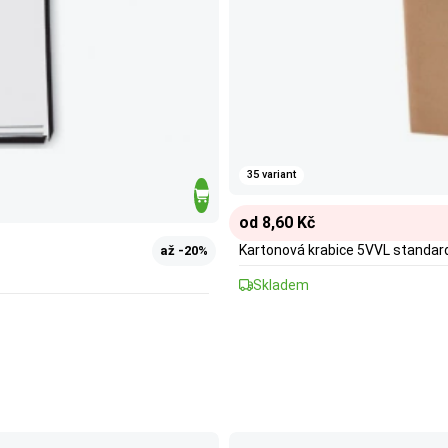
35 variant
od 8,60 Kč
Kartonová krabice 5VVL standar
až -20%
Skladem