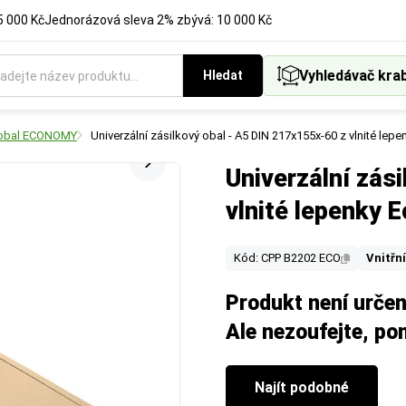
5 000 Kč
Jednorázová sleva 2% zbývá: 10 000 Kč
Vyhledávač kra
Hledat
ý obal ECONOMY
Univerzální zásilkový obal - A5 DIN 217x155x-60 z vlnité le
Univerzální zás
vlnité lepenky 
Kód: CPP B2202 ECO
Vnitřn
Produkt není určen
Ale nezoufejte, p
Najít podobné