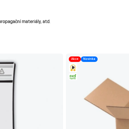
 propagační materiály, atd.
Akce
Novinka