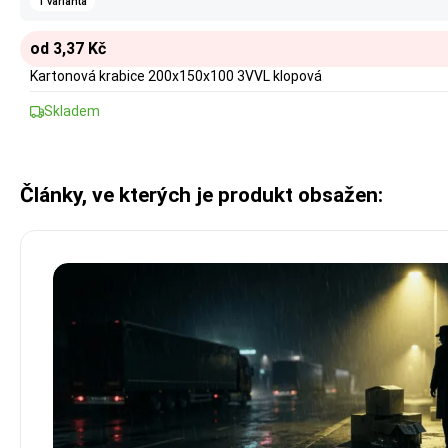
1 varianta
od 3,37 Kč
Kartonová krabice 200x150x100 3VVL klopová
Skladem
Články, ve kterých je produkt obsažen: