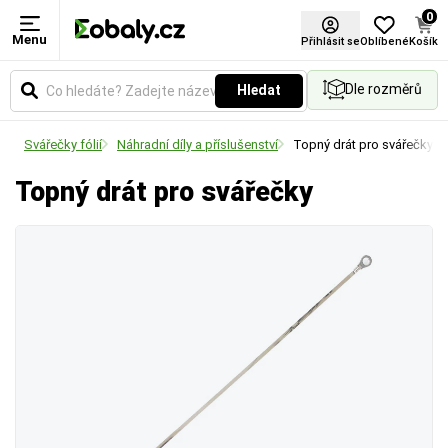
0
Menu
Přihlásit se
Oblíbené
Košík
Dle rozměrů
Hledat
ví
Svářečky fólií
Náhradní díly a příslušenství
Topný drát pro svářečky
Topný drát pro svářečky