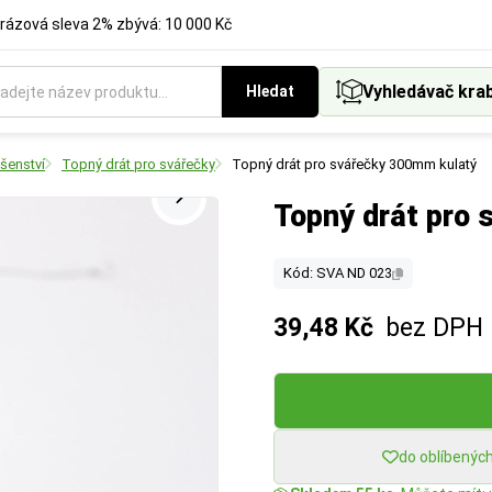
rázová sleva 2% zbývá: 10 000 Kč
Vyhledávač kra
Hledat
ušenství
Topný drát pro svářečky
Topný drát pro svářečky 300mm kulatý
Topný drát pro
Kód: SVA ND 023
39,48 Kč
bez DPH
do oblíbenýc