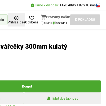
Jsme k dispozici
+420 499 97 97 97
O nás
Prázdný košík
bic
K POKLADNĚ
Přihlásit se
Oblíbené
s DPH
bez DPH
 svářečky 300mm kulatý
Koupit
h
hlídat dostupnost