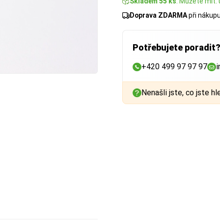
Skladem 55 ks
. Můžete mít: 
Doprava ZDARMA
při nákup
Potřebujete poradit
+420 499 97 97 97
i
Nenašli jste, co jste hl