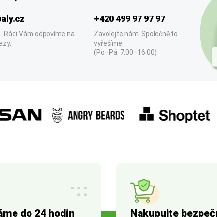
aly.cz
+420 499 97 97 97
. Rádi Vám odpovíme na
Zavolejte nám. Společně to
azy.
vyřešíme.
(Po–Pá: 7:00–16:00)
áme do 24 hodin
Nakupujte bezpeč