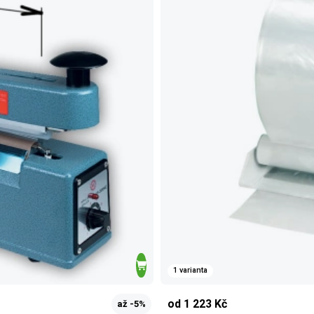
1 varianta
od 1 223 Kč
až -5%