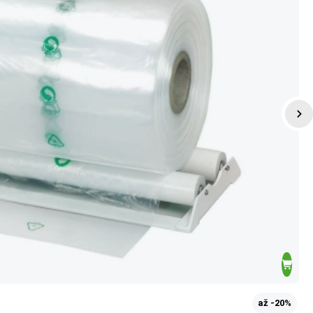
až -20%