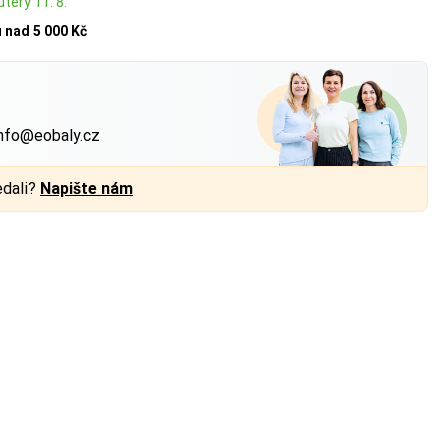
úterý 11. 8.
u
nad 5 000 Kč
?
nfo@eobaly.cz
edali?
Napište nám