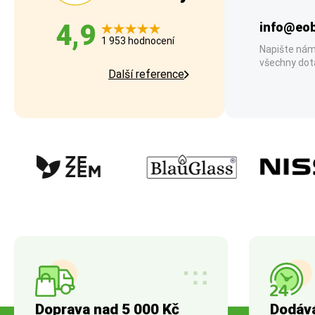
4,9
info@eob
1 953 hodnocení
Napište nám
všechny dot
Další reference
Doprava nad 5 000 Kč
Dodáv