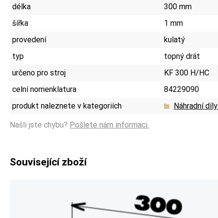
délka
300 mm
šířka
1 mm
provedení
kulatý
typ
topný drát
určeno pro stroj
KF 300 H/HC
celní nomenklatura
84229090
produkt naleznete v kategoriích
Náhradní díly
Našli jste chybu?
Pošlete nám informaci.
Související zboží