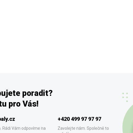
ujete poradit?
u pro Vás!
aly.cz
+420 499 97 97 97
. Rádi Vám odpovíme na
Zavolejte nám. Společně to