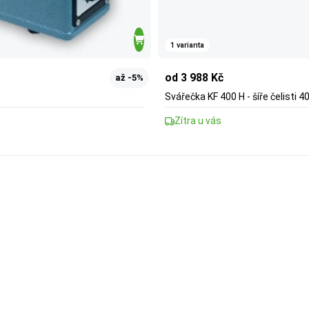
1 varianta
od 3 988 Kč
až -5%
Svářečka KF 400 H - šíře čelisti
Zítra u vás