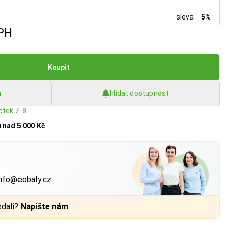
sleva
5%
PH
Koupit
h
hlídat dostupnost
tek 7. 8.
u
nad 5 000 Kč
?
nfo@eobaly.cz
edali?
Napište nám