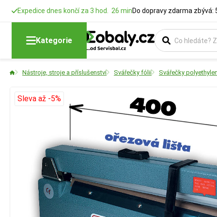
Expedice dnes končí za 3 hod. 26 min
Do dopravy zdarma zbývá: 
Kategorie
Nástroje, stroje a příslušenství
Svářečky fólií
Svářečky polyethylen
Sleva až -5%