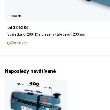
1 varianta
od 3 062 Kč
Svářečka KF 200 HC s ořezem - šíře čelisti 200mm
Zítra u vás
Naposledy navštívené