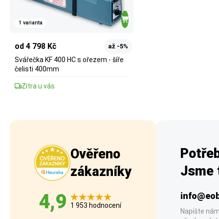
1 varianta
od 4 798 Kč
až -5%
Svářečka KF 400 HC s ořezem - šíře
čelisti 400mm
Zítra u vás
Potřeb
Ověřeno
Jsme t
zákazníky
4,9
info@eob
1 953 hodnocení
Napište nám