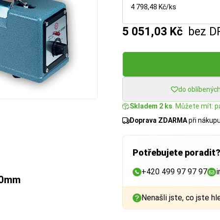
4 798,48 Kč/ks
5 051,03 Kč
bez D
do oblíbenýc
Skladem 2 ks
. Můžete mít: pá
Doprava ZDARMA
při nákup
Potřebujete poradit
+420 499 97 97 97
i
400mm
Nenašli jste, co jste hl