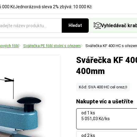
5 000 Kč
Jednorázová sleva 2% zbývá: 10 000 Kč
Vyhledávač kra
Hledat
ových fólií
Svářečka PE fólií stolní s ořezem
Svářečka KF 400 HC s ořezem 
Svářečka KF 400
400mm
Kód: SVA 400 HC cel orez
Nakupte víc a ušetříte
od 1 ks
5 051,03 Kč/ks
od 2 ks