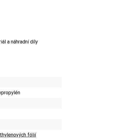
l a náhradní díly
lypropylén
thylenových fólií