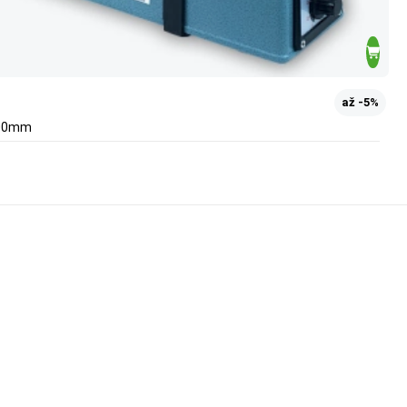
až -5%
 400mm