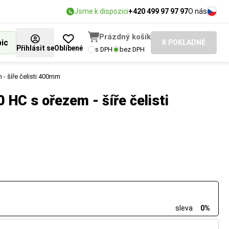
Jsme k dispozici
+420 499 97 97 97
O nás
Prázdný košík
bic
K POKLADNĚ
Přihlásit se
Oblíbené
s DPH
bez DPH
- šíře čelisti 400mm
 HC s ořezem - šíře čelisti
sleva
0%