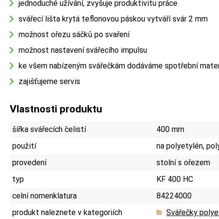
jednoduché užívání, zvyšuje produktivitu práce
svářecí lišta krytá teflonovou páskou vytváří svár 2 mm
možnost ořezu sáčků po svaření
možnost nastavení svářecího impulsu
ke všem nabízeným svářečkám dodáváme spotřební materiá
zajišťujeme servis
Vlastnosti produktu
šířka svářecích čelistí
400 mm
použití
na polyetylén, po
provedení
stolní s ořezem
typ
KF 400 HC
celní nomenklatura
84224000
produkt naleznete v kategoriích
Svářečky polye