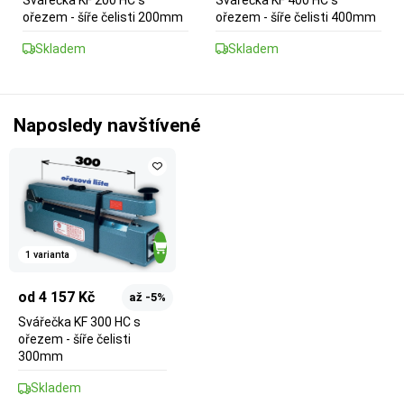
ořezem - šíře čelisti 200mm
ořezem - šíře čelisti 400mm
Skladem
Skladem
Naposledy navštívené
1 varianta
od 4 157 Kč
až -5%
Svářečka KF 300 HC s
ořezem - šíře čelisti
300mm
Skladem