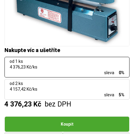
Nakupte víc a ušetříte
od 1 ks
4 376,23 Kč/ks
sleva
0%
od 2 ks
4 157,42 Kč/ks
sleva
5%
4 376,23 Kč
bez DPH
Koupit