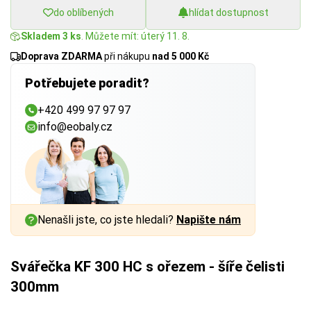
do oblíbených
hlídat dostupnost
Skladem 3 ks
. Můžete mít: úterý 11. 8.
Doprava ZDARMA
při nákupu
nad 5 000 Kč
Potřebujete poradit?
+420 499 97 97 97
info@eobaly.cz
Nenašli jste, co jste hledali?
Napište nám
Svářečka KF 300 HC s ořezem - šíře čelisti
300mm