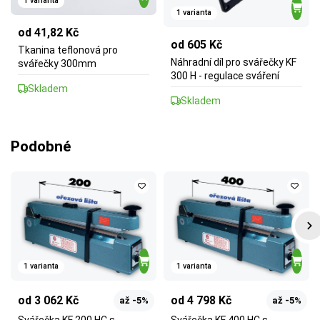
1 varianta
1 varianta
od 41,82 Kč
od 605 Kč
Tkanina teflonová pro
Náhradní díl pro svářečky KF
svářečky 300mm
300 H - regulace sváření
Skladem
Skladem
Podobné
1 varianta
1 varianta
od 3 062 Kč
od 4 798 Kč
až -5%
až -5%
Svářečka KF 200 HC s
Svářečka KF 400 HC s