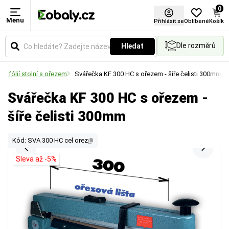
0
Menu
Přihlásit se
Oblíbené
Košík
Dle rozměrů
Hledat
E fólií stolní s ořezem
Svářečka KF 300 HC s ořezem - šíře čelisti 300mm
Svářečka KF 300 HC s ořezem -
šíře čelisti 300mm
Kód: SVA 300 HC cel orez
Sleva až -5%