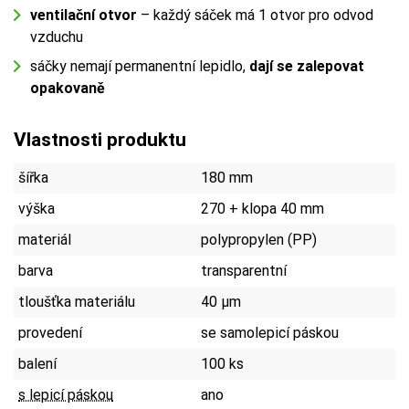
ventilační otvor
– každý sáček má 1 otvor pro odvod
vzduchu
sáčky nemají permanentní lepidlo,
dají se zalepovat
opakovaně
Vlastnosti produktu
šířka
180 mm
výška
270 + klopa 40 mm
materiál
polypropylen (PP)
barva
transparentní
tloušťka materiálu
40 µm
provedení
se samolepicí páskou
balení
100 ks
s lepicí páskou
ano