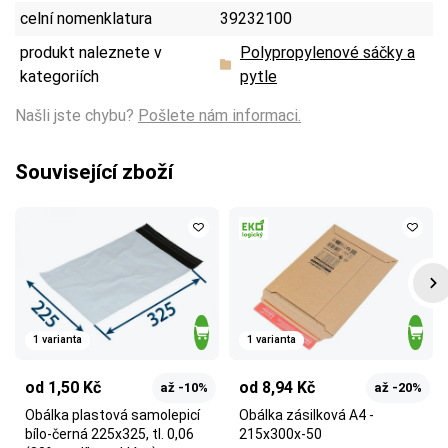
celní nomenklatura
39232100
produkt naleznete v
Polypropylenové sáčky a
kategoriích
pytle
Našli jste chybu?
Pošlete nám informaci.
Související zboží
1 varianta
1 varianta
od 1,50 Kč
od 8,94 Kč
až -10%
až -20%
Obálka plastová samolepicí
Obálka zásilková A4 -
bílo-černá 225x325, tl. 0,06
215x300x-50