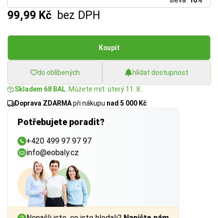
sleva
10%
99,99 Kč
bez DPH
Koupit
do oblíbených
hlídat dostupnost
Skladem 68 BAL
. Můžete mít: úterý 11. 8.
Doprava ZDARMA
při nákupu
nad 5 000 Kč
Potřebujete poradit?
+420 499 97 97 97
info@eobaly.cz
Nenašli jste, co jste hledali?
Napište nám