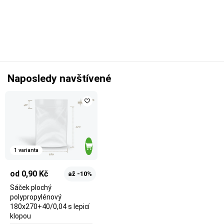
Naposledy navštívené
1 varianta
od 0,90 Kč
až -10%
Sáček plochý
polypropylénový
180x270+40/0,04 s lepicí
klopou