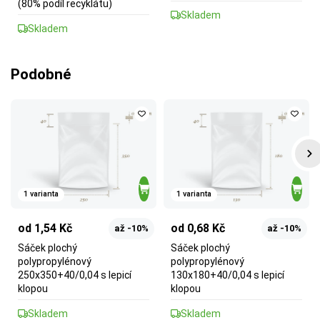
(80% podíl recyklátu)
Skladem
Skladem
Podobné
1 varianta
1 varianta
od 1,54 Kč
od 0,68 Kč
až -10%
až -10%
Sáček plochý
Sáček plochý
polypropylénový
polypropylénový
250x350+40/0,04 s lepicí
130x180+40/0,04 s lepicí
klopou
klopou
Skladem
Skladem