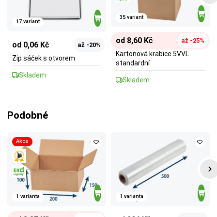
35 variant
17 variant
od 8,60 Kč
až -25%
od 0,06 Kč
až -20%
Kartonová krabice 5VVL
Zip sáček s otvorem
standardní
Skladem
Skladem
Podobné
Akce
1 varianta
1 varianta