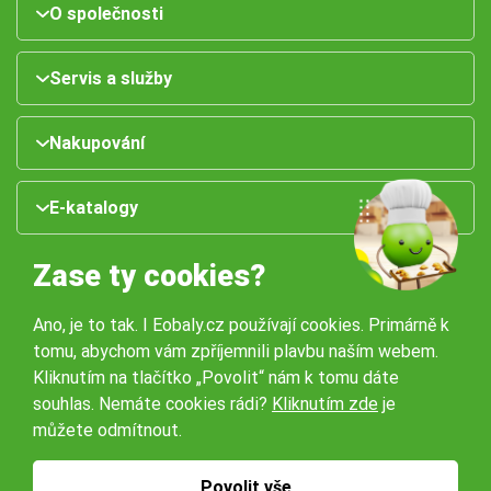
O společnosti
Servis a služby
Nakupování
E-katalogy
Zase ty cookies?
Ano, je to tak. I Eobaly.cz používají cookies. Primárně k
tomu, abychom vám zpříjemnili plavbu naším webem.
Kliknutím na tlačítko „Povolit“ nám k tomu dáte
souhlas. Nemáte cookies rádi?
Kliknutím zde
je
Naše pobočky:
můžete odmítnout.
Obchodní podmínky
Ochrana osobníchů údajů
Povolit vše