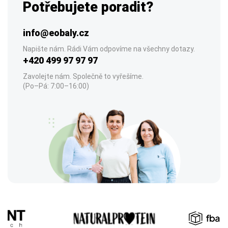
Potřebujete poradit?
info@eobaly.cz
Napište nám. Rádi Vám odpovíme na všechny dotazy.
+420 499 97 97 97
Zavolejte nám. Společně to vyřešíme.
(Po–Pá: 7:00–16:00)