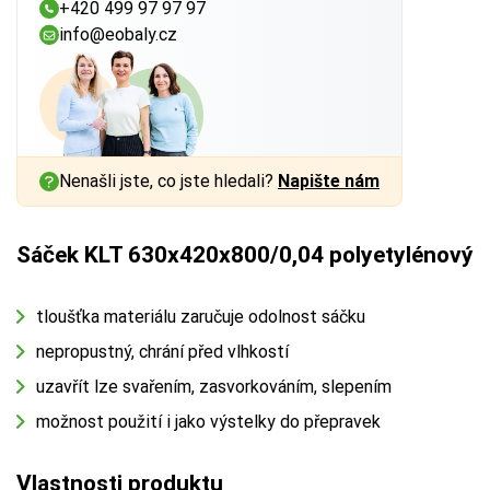
+420 499 97 97 97
info@eobaly.cz
Nenašli jste, co jste hledali?
Napište nám
Sáček KLT 630x420x800/0,04 polyetylénový
tloušťka materiálu zaručuje odolnost sáčku
nepropustný, chrání před vlhkostí
uzavřít lze svařením, zasvorkováním, slepením
možnost použití i jako výstelky do přepravek
Vlastnosti produktu