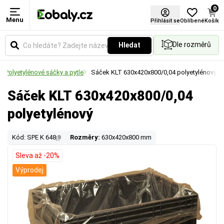
0
Menu
Přihlásit se
Oblíbené
Košík
Dle rozměrů
Hledat
Polyetylénové sáčky a pytle
Sáček KLT 630x420x800/0,04 polyetylénový
Sáček KLT 630x420x800/0,04
polyetylénový
Kód: SPE K 648
Rozměry:
630x420x800 mm
Sleva až -20%
Výprodej