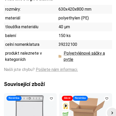
rozměry:
630x420x800 mm
materiál
polyethylen (PE)
tloušťka materiálu
40 µm
balení
150 ks
celní nomenklatura
39232100
produkt naleznete v
Polyetylénové sáčky a
kategoriích
pytle
Našli jste chybu?
Pošlete nám informaci.
Související zboží
Novinka
Akce
Novinka