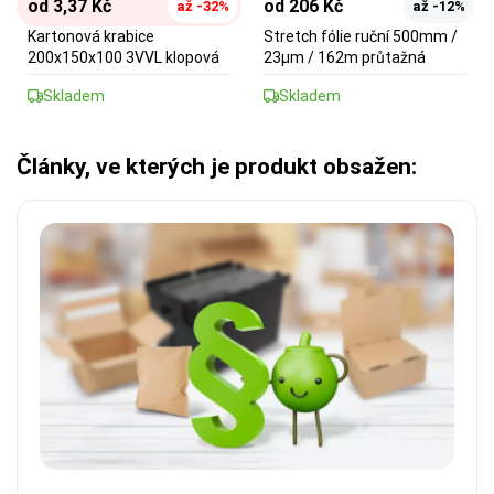
od 3,37 Kč
od 206 Kč
až -32%
až -12%
Kartonová krabice
Stretch fólie ruční 500mm /
200x150x100 3VVL klopová
23µm / 162m průtažná
Skladem
Skladem
Články, ve kterých je produkt obsažen: