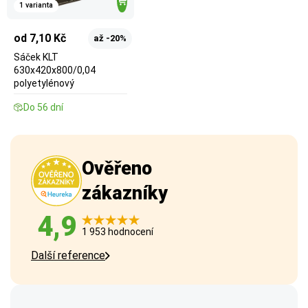
1 varianta
od 7,10 Kč
až -20%
Sáček KLT
630x420x800/0,04
polyetylénový
Do 56 dní
Ověřeno
zákazníky
4,9
1 953 hodnocení
Další reference