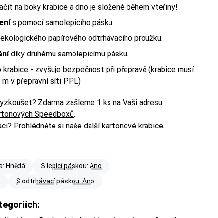
tlačit na boky krabice a dno je složené během vteřiny!
ení
s pomocí samolepicího pásku.
ekologického papírového odtrhávacího proužku.
ání
díky druhému samolepicímu pásku.
 krabice - zvyšuje bezpečnost při přepravě (krabice musí
 m v přepravní síti PPL)
vyzkoušet?
Zdarma zašleme 1 ks na Vaši adresu.
rtonových Speedboxů
.
aci? Prohlédněte si naše další
kartonové krabice
.
 Balíkovna) nebo
 Balíkovna) nebo
 Balíkovna) nebo
a: Hnědá
S lepicí páskou: Ano
o
S odtrhávací páskou: Ano
tegoriích:
 má váš produkt —
 má váš produkt —
 má váš produkt —