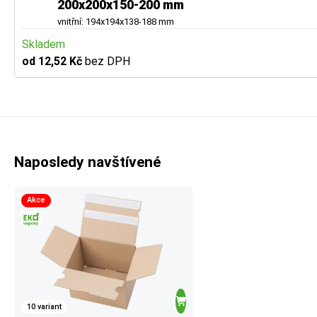
200x200x150-200 mm
vnitřní: 194x194x138-188 mm
Skladem
od 12,52 Kč
bez DPH
Naposledy navštívené
Akce
10 variant