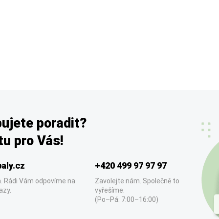
ujete poradit?
u pro Vás!
aly.cz
+420 499 97 97 97
. Rádi Vám odpovíme na
Zavolejte nám. Společně to
azy.
vyřešíme.
(Po–Pá: 7:00–16:00)