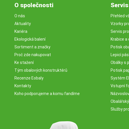
O společnosti
Servis
O nás
Přehled v
Aktuality
Vzorky pr
Kariéra
Servis pr
Ekologická balení
Krabice a 
Sortiment a značky
Potisk ob
Proč zde nakupovat
Lepicí pá
Ke stažení
Obálky s 
Tým obalových konstruktérů
Potisk pa
Recenze Eobaly
Systém 
Kontakty
Vstupní fo
Koho podporujeme a komu fandíme
Názvosloví
Obalářský
Služby pr