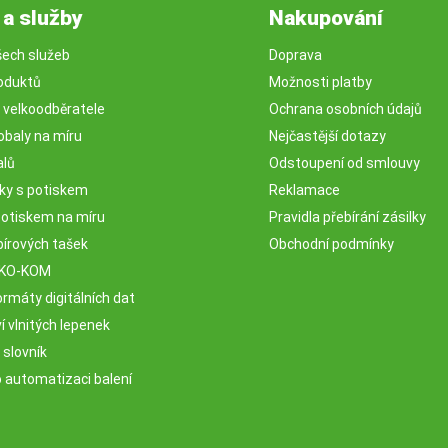
 a služby
Nakupování
šech služeb
Doprava
oduktů
Možnosti platby
o velkoodběratele
Ochrana osobních údajů
obaly na míru
Nejčastější dotazy
alů
Odstoupení od smlouvy
sky s potiskem
Reklamace
potiskem na míru
Pravidla přebírání zásilky
pírových tašek
Obchodní podmínky
EKO-KOM
rmáty digitálních dat
 vlnitých lepenek
 slovník
o automatizaci balení