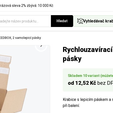
rázová sleva 2% zbývá: 10 000 Kč
Vyhledávač kra
Hledat
ukci krabice, která nejlépe vyhovuje vašemu způsobu balení a ex
PEEDBOX, 2 samolepicí pásky
Rychlouzavírací
pásky
Skladem 10 variant (můžete 
od 12,52 Kč
bez D
Krabice s lepicím páskem a
při balení.