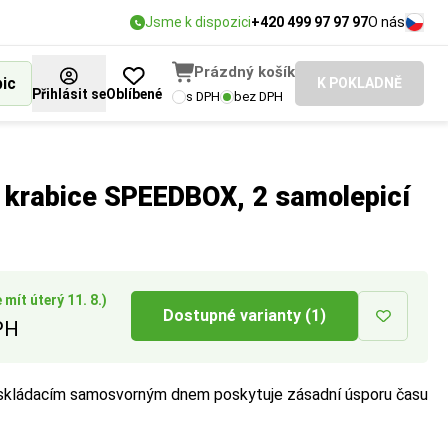
Jsme k dispozici
+420 499 97 97 97
O nás
Prázdný košík
bic
K POKLADNĚ
Přihlásit se
Oblíbené
s DPH
bez DPH
pedice.
 krabice SPEEDBOX, 2 samolepicí
mít úterý 11. 8.)
Dostupné varianty (1)
PH
 skládacím samosvorným dnem poskytuje zásadní úsporu času