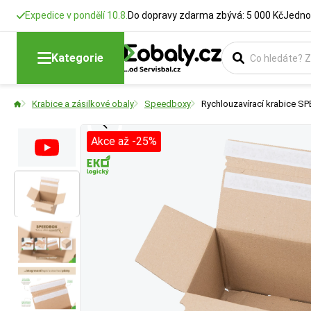
Expedice v pondělí 10.8.
Do dopravy zdarma zbývá: 5 000 Kč
Jedno
Délka
Šířka
Výška
Typ krabice
Kategorie
Rozměry krabic
Rozměry krabic
Rozměry krabic
Vyberte si konstr
Krabice a zásilkové obaly
Speedboxy
Rychlouzavírací krabice S
Akce až -25%