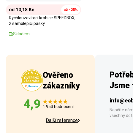
od 10,18 Kč
až -25%
Rychlouzavírací krabice SPEEDBOX,
2 samolepicí pásky
Skladem
Potřeb
Ověřeno
Jsme t
zákazníky
4,9
info@eob
1 953 hodnocení
Napište nám
všechny dot
Další reference