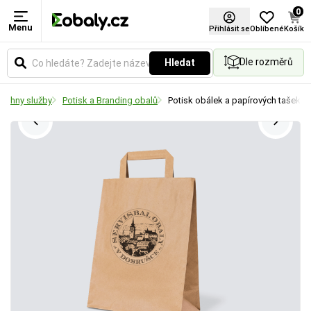
0
Menu
Přihlásit se
Oblíbené
Košík
Dle rozměrů
Hledat
echny služby
Potisk a Branding obalů
Potisk obálek a papírových tašek