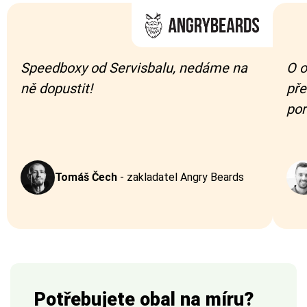
Speedboxy od Servisbalu, nedáme na
O o
ně dopustit!
pře
por
Tomáš Čech
-
zakladatel Angry Beards
Potřebujete obal na míru?