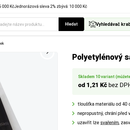
5 000 Kč
Jednorázová sleva 2% zbývá: 10 000 Kč
eriálu
Vyhledávač kra
Hledat
 nebo materiálu v milimetrech. Vyberte si rozměr podle požado
tloušťku materiálu v milimetrech. Klíčový rozměr pro správné vy
v mikronech. Vyšší hodnota znamená větší pevnost a odolnost prot
ček
 balených předmětů.
ěření kapacity balení.
Polyetylénový 
Skladem 10 variant (můžete 
od 1,21 Kč
bez DP
tloušťka materiálu od 40
nepropustný, chrání před 
uzavřít lze
svařením
, zas