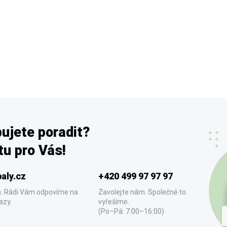
ujete poradit?
u pro Vás!
aly.cz
+420 499 97 97 97
. Rádi Vám odpovíme na
Zavolejte nám. Společně to
azy.
vyřešíme.
(Po–Pá: 7:00–16:00)