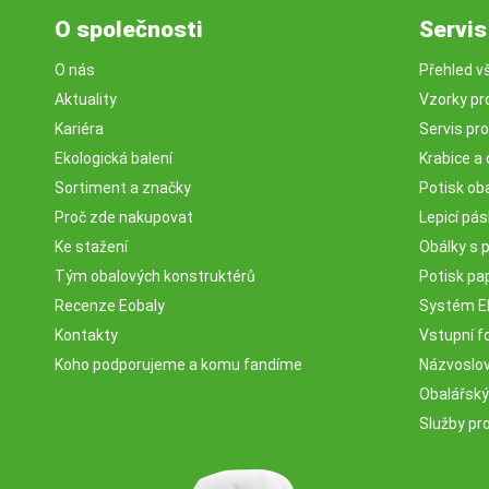
O společnosti
Servis
O nás
Přehled v
Aktuality
Vzorky pr
Kariéra
Servis pr
Ekologická balení
Krabice a 
Sortiment a značky
Potisk ob
Proč zde nakupovat
Lepicí pá
Ke stažení
Obálky s 
Tým obalových konstruktérů
Potisk pa
Recenze Eobaly
Systém 
Kontakty
Vstupní fo
Koho podporujeme a komu fandíme
Názvosloví
Obalářský
Služby pr