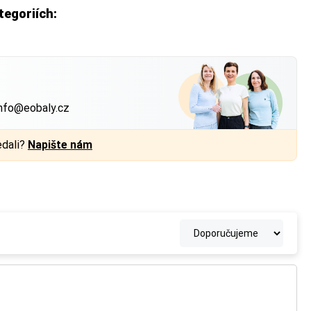
tegoriích:
?
nfo@eobaly.cz
edali?
Napište nám