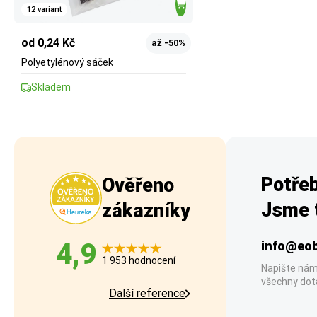
12 variant
od 0,24 Kč
až -50%
Polyetylénový sáček
Skladem
Potřeb
Ověřeno
Jsme t
zákazníky
4,9
info@eob
1 953 hodnocení
Napište nám
všechny dot
Další reference