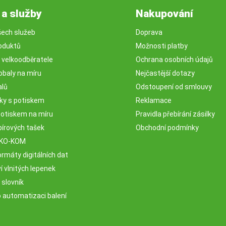
 a služby
Nakupování
šech služeb
Doprava
oduktů
Možnosti platby
o velkoodběratele
Ochrana osobních údajů
obaly na míru
Nejčastější dotazy
alů
Odstoupení od smlouvy
sky s potiskem
Reklamace
potiskem na míru
Pravidla přebírání zásilky
pírových tašek
Obchodní podmínky
EKO-KOM
rmáty digitálních dat
 vlnitých lepenek
 slovník
o automatizaci balení