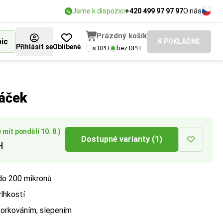
Jsme k dispozici
+420 499 97 97 97
O nás
Prázdný košík
bic
K POKLADNĚ
Přihlásit se
Oblíbené
s DPH
bez DPH
vané pevnosti
plnění prostoru,
i protržení.
sáček
mít pondělí 10. 8.)
Dostupné varianty (1)
H
 do 200 mikronů
vlhkostí
vorkováním, slepením