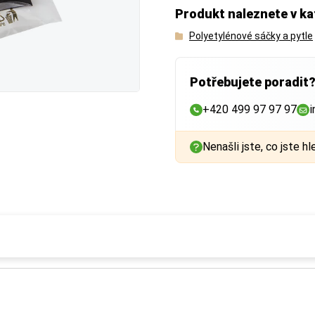
Produkt naleznete v ka
Polyetylénové sáčky a pytle
Potřebujete poradit
+420 499 97 97 97
i
Nenašli jste, co jste hl