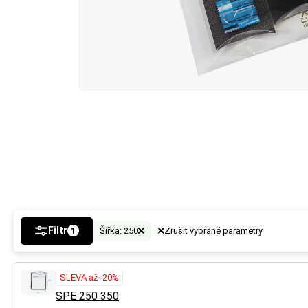
Filtr
Šířka: 250
Zrušit vybrané parametry
1
SLEVA až -20%
SPE 250 350