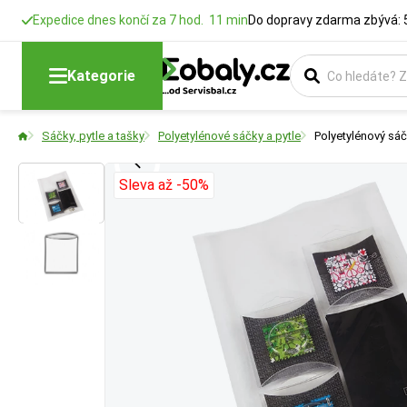
Expedice dnes končí za 7 hod. 11 min
Do dopravy zdarma zbývá: 
Šířka
Výška
Tloušťka mat
Kategorie
Udává šířku pásky
Udává výšku nebo 
Udává sílu fólie 
Sáčky, pytle a tašky
Polyetylénové sáčky a pytle
Polyetylénový sá
spoje a velikosti
stohování nebo ov
Sleva až -50%