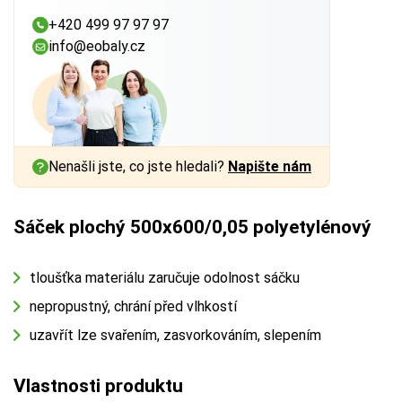
+420 499 97 97 97
info@eobaly.cz
Nenašli jste, co jste hledali?
Napište nám
Sáček plochý 500x600/0,05 polyetylénový
tloušťka materiálu zaručuje odolnost sáčku
nepropustný, chrání před vlhkostí
uzavřít lze svařením, zasvorkováním, slepením
Vlastnosti produktu