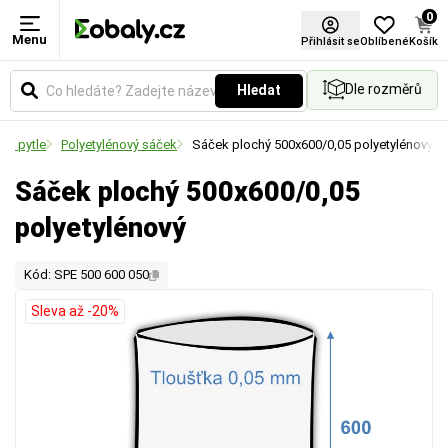
0
Menu
Přihlásit se
Oblíbené
Košík
Dle rozměrů
Hledat
 a pytle
Polyetylénový sáček
Sáček plochý 500x600/0,05 polyetylénový
Sáček plochý 500x600/0,05
polyetylénový
Kód: SPE 500 600 050
Sleva až -20%