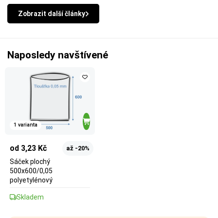
Zobrazit další články
Naposledy navštívené
1 varianta
od 3,23 Kč
až -20%
Sáček plochý
500x600/0,05
polyetylénový
Skladem