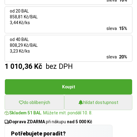
sleva
10%
od 20 BAL
858,81 Kč/BAL
3,44 Kč/ks
sleva
15%
od 40 BAL
808,29 Kč/BAL
3,23 Kč/ks
sleva
20%
1 010,36 Kč
bez DPH
Koupit
do oblíbených
hlídat dostupnost
Skladem 51 BAL
. Můžete mít: pondělí 10. 8.
Doprava ZDARMA
při nákupu
nad 5 000 Kč
Potřebujete poradit?