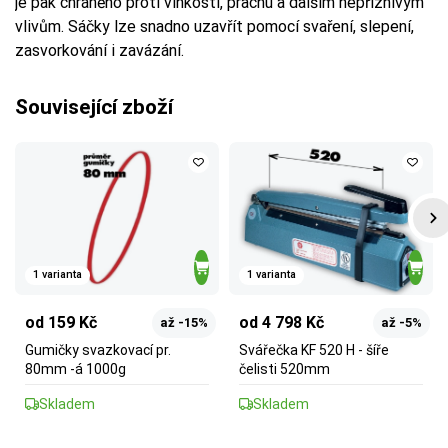
je pak chráněno proti vlhkosti, prachu a dalším nepříznivým
vlivům. Sáčky lze snadno uzavřít pomocí svaření, slepení,
zasvorkování i zavázání.
Související zboží
1 varianta
1 varianta
od 159 Kč
od 4 798 Kč
až -15%
až -5%
Gumičky svazkovací pr.
Svářečka KF 520 H - šíře
80mm -á 1000g
čelisti 520mm
Skladem
Skladem