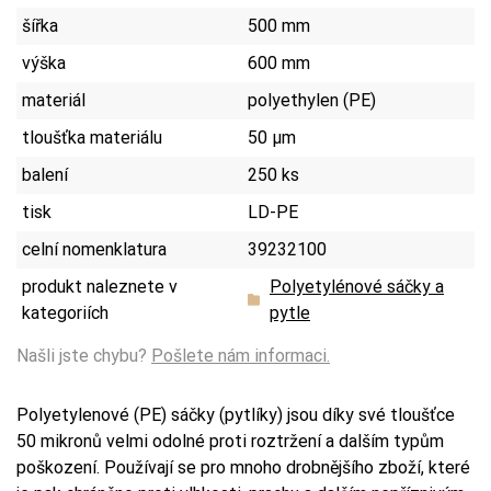
šířka
500 mm
výška
600 mm
materiál
polyethylen (PE)
tloušťka materiálu
50 µm
balení
250 ks
tisk
LD-PE
celní nomenklatura
39232100
produkt naleznete v
Polyetylénové sáčky a
kategoriích
pytle
Našli jste chybu?
Pošlete nám informaci.
Polyetylenové (PE) sáčky (pytlíky) jsou díky své tloušťce
50 mikronů velmi odolné proti roztržení a dalším typům
poškození. Používají se pro mnoho drobnějšího zboží, které