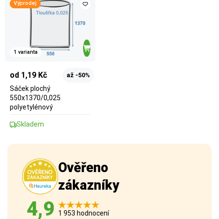
Výprodej
1 varianta
od 1,19 Kč
až -50%
Sáček plochý
550x1370/0,025
polyetylénový
Skladem
Ověřeno
zákazníky
4,9
1 953 hodnocení