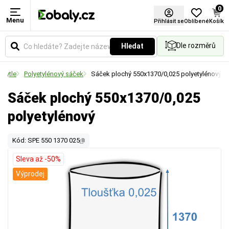
0
Menu
Přihlásit se
Oblíbené
Košík
Dle rozměrů
Hledat
 pytle
Polyetylénový sáček
Sáček plochý 550x1370/0,025 polyetylénový
Sáček plochý 550x1370/0,025
polyetylénový
Kód: SPE 550 1370 025
Sleva až -50%
Výprodej