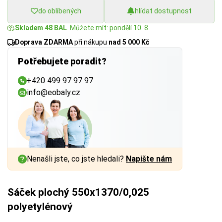
do oblíbených
hlídat dostupnost
Skladem 48 BAL
. Můžete mít: pondělí 10. 8.
Doprava ZDARMA
při nákupu
nad 5 000 Kč
Potřebujete poradit?
+420 499 97 97 97
info@eobaly.cz
Nenašli jste, co jste hledali?
Napište nám
Sáček plochý 550x1370/0,025
polyetylénový