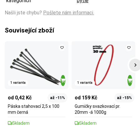
kategoriích
pytle
Našli jste chybu?
Pošlete nám informaci.
Související zboží
1 varianta
1 varianta
od 0,42 Kč
od 159 Kč
až -11%
až -15%
Páska stahovací 2,5 x 100
Gumičky svazkovací pr.
mm černá
20mm -á 1000g
Skladem
Skladem