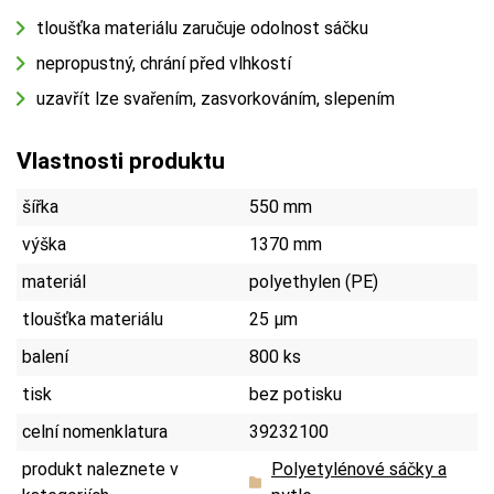
tloušťka materiálu zaručuje odolnost sáčku
nepropustný, chrání před vlhkostí
uzavřít lze svařením, zasvorkováním, slepením
Vlastnosti produktu
šířka
550 mm
výška
1370 mm
materiál
polyethylen (PE)
tloušťka materiálu
25 µm
balení
800 ks
tisk
bez potisku
celní nomenklatura
39232100
produkt naleznete v
Polyetylénové sáčky a