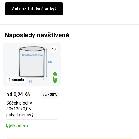
Zobrazit další články
Naposledy navštívené
1 varianta
od 0,24 Kč
až -20%
Sáček plochý
80x120/0,05
polyetylénový
Skladem