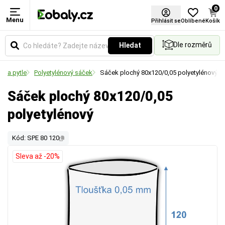
0
Menu
Přihlásit se
Oblíbené
Košík
Dle rozměrů
Hledat
ky a pytle
Polyetylénový sáček
Sáček plochý 80x120/0,05 polyetylénový
Sáček plochý 80x120/0,05
polyetylénový
Kód: SPE 80 120
Sleva až -20%