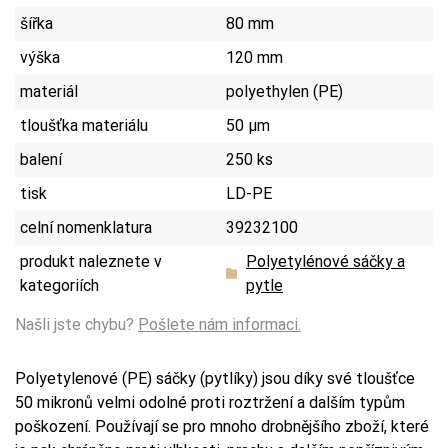
šířka
80 mm
výška
120 mm
materiál
polyethylen (PE)
tloušťka materiálu
50 µm
balení
250 ks
tisk
LD-PE
celní nomenklatura
39232100
produkt naleznete v
Polyetylénové sáčky a
kategoriích
pytle
Našli jste chybu?
Pošlete nám informaci.
Polyetylenové (PE) sáčky (pytlíky) jsou díky své tloušťce
50 mikronů velmi odolné proti roztržení a dalším typům
poškození. Používají se pro mnoho drobnějšího zboží, které