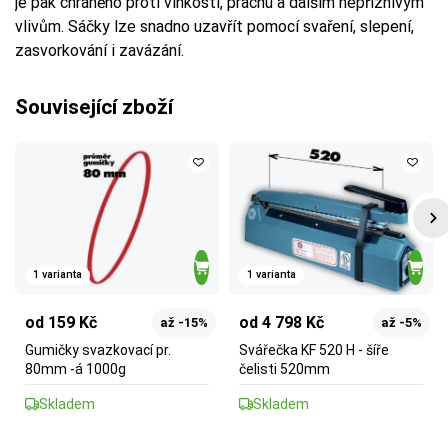
je pak chráněno proti vlhkosti, prachu a dalším nepříznivým
vlivům. Sáčky lze snadno uzavřít pomocí svaření, slepení,
zasvorkování i zavázání.
Související zboží
1 varianta
1 varianta
od 159 Kč
od 4 798 Kč
až -15%
až -5%
Gumičky svazkovací pr.
Svářečka KF 520 H - šíře
80mm -á 1000g
čelisti 520mm
Skladem
Skladem