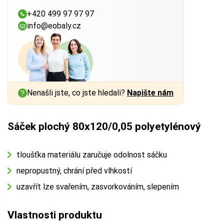
+420 499 97 97 97
info@eobaly.cz
Nenašli jste, co jste hledali?
Napište nám
Sáček plochý 80x120/0,05 polyetylénový
tloušťka materiálu zaručuje odolnost sáčku
nepropustný, chrání před vlhkostí
uzavřít lze svařením, zasvorkováním, slepením
Vlastnosti produktu