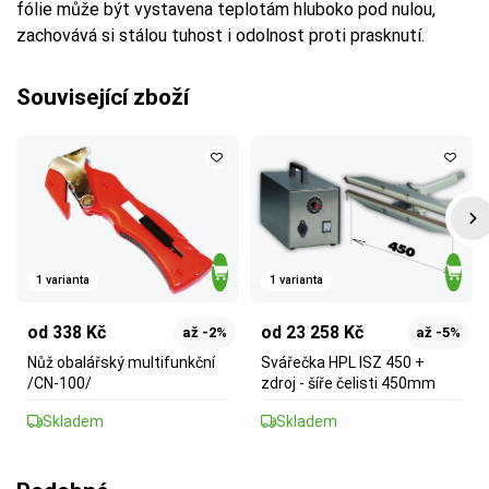
fólie může být vystavena teplotám hluboko pod nulou,
zachovává si stálou tuhost i odolnost proti prasknutí.
Související zboží
1 varianta
1 varianta
od 338 Kč
od 23 258 Kč
až -2%
až -5%
Nůž obalářský multifunkční
Svářečka HPL ISZ 450 +
/CN-100/
zdroj - šíře čelisti 450mm
Skladem
Skladem