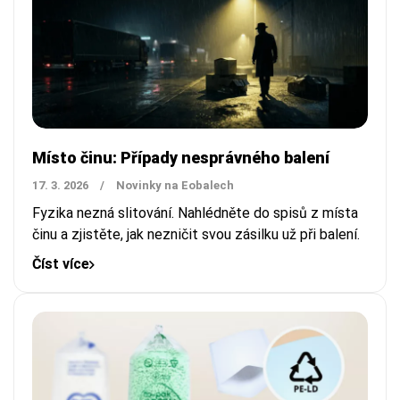
Místo činu: Případy nesprávného balení
17. 3. 2026
/
Novinky na Eobalech
Fyzika nezná slitování. Nahlédněte do spisů z místa
činu a zjistěte, jak nezničit svou zásilku už při balení.
Číst více