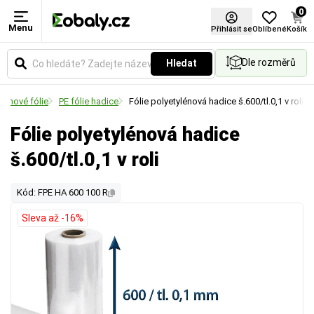
0
Menu
Přihlásit se
Oblíbené
Košík
Dle rozměrů
Hledat
ylénové fólie
PE fólie hadice
Fólie polyetylénová hadice š.600/tl.0,1 v roli
Fólie polyetylénová hadice
š.600/tl.0,1 v roli
Kód: FPE HA 600 100 R
Sleva až -16%