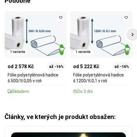
Podobné
1 varianta
1 varianta
od 2 578 Kč
od 5 222 Kč
až -16%
až -16%
Fólie polyetylénová hadice
Fólie polyetylénová hadice
š.500/tl.0,05 v roli
š.1200/tl.0,1 v roli
Skladem
Do 3 dní
Články, ve kterých je produkt obsažen: