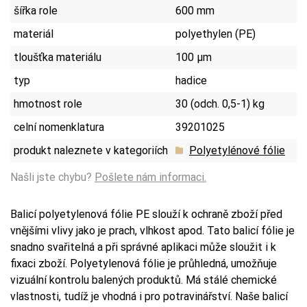
šířka role
600 mm
materiál
polyethylen (PE)
tloušťka materiálu
100 µm
typ
hadice
hmotnost role
30 (odch. 0,5-1) kg
celní nomenklatura
39201025
produkt naleznete v kategoriích
Polyetylénové fólie
Našli jste chybu?
Pošlete nám informaci.
Balicí polyetylenová fólie PE slouží k ochraně zboží před
vnějšími vlivy jako je prach, vlhkost apod. Tato balicí fólie je
snadno svařitelná a při správné aplikaci může sloužit i k
fixaci zboží. Polyetylenová fólie je průhledná, umožňuje
vizuální kontrolu balených produktů. Má stálé chemické
vlastnosti, tudíž je vhodná i pro potravinářství. Naše balicí