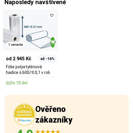
Naposledy navštívené
1 varianta
od 2 945 Kč
až -16%
Fólie polyetylénová
hadice š.600/tl.0,1 v roli
Do 10 dní
Ověřeno
zákazníky