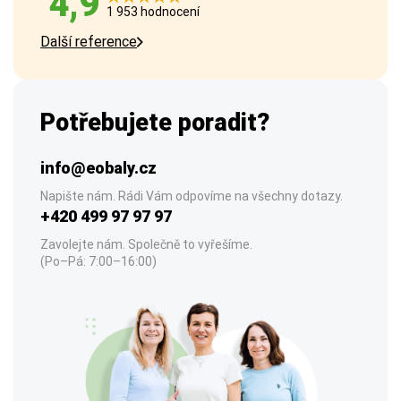
4,9
1 953 hodnocení
Další reference
Potřebujete poradit?
info@eobaly.cz
Napište nám. Rádi Vám odpovíme na všechny dotazy.
+420 499 97 97 97
Zavolejte nám. Společně to vyřešíme.
(Po–Pá: 7:00–16:00)