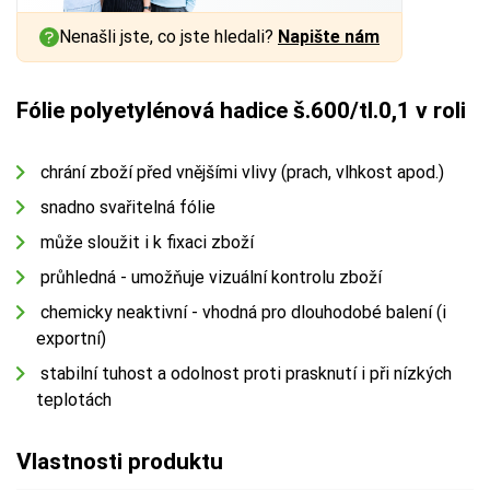
Nenašli jste, co jste hledali?
Napište nám
Fólie polyetylénová hadice š.600/tl.0,1 v roli
chrání zboží před vnějšími vlivy (prach, vlhkost apod.)
snadno svařitelná fólie
může sloužit i k fixaci zboží
průhledná - umožňuje vizuální kontrolu zboží
chemicky neaktivní - vhodná pro dlouhodobé balení (i
exportní)
stabilní tuhost a odolnost proti prasknutí i při nízkých
teplotách
Vlastnosti produktu