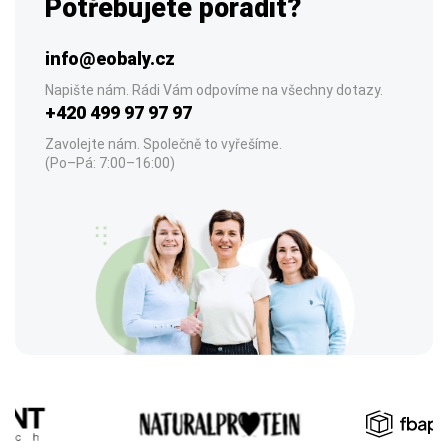
Potřebujete poradit?
info@eobaly.cz
Napište nám. Rádi Vám odpovíme na všechny dotazy.
+420 499 97 97 97
Zavolejte nám. Společně to vyřešíme.
(Po–Pá: 7:00–16:00)