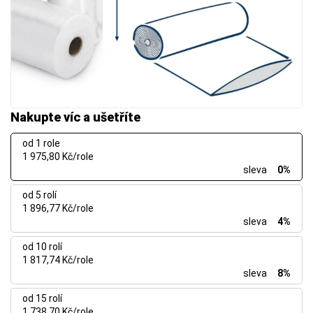
Nakupte víc a ušetříte
od 1 role
1 975,80 Kč/role
sleva
0%
od 5 rolí
1 896,77 Kč/role
sleva
4%
od 10 rolí
1 817,74 Kč/role
sleva
8%
od 15 rolí
1 738,70 Kč/role