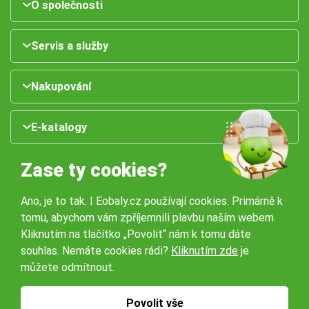
O společnosti
Servis a služby
Nakupování
E-katalogy
Zase ty cookies?
Ano, je to tak. I Eobaly.cz používají cookies. Primárně k
tomu, abychom vám zpříjemnili plavbu naším webem.
Kliknutím na tlačítko „Povolit“ nám k tomu dáte
souhlas. Nemáte cookies rádi?
Kliknutím zde
je
Naše pobočky:
můžete odmítnout.
Obchodní podmínky
Ochrana osobníchů údajů
Povolit vše