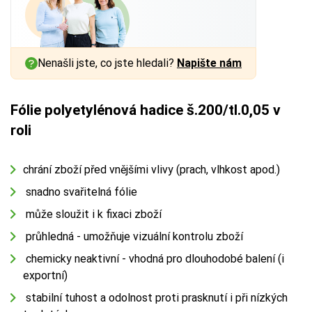
Nenašli jste, co jste hledali?
Napište nám
Fólie polyetylénová hadice š.200/tl.0,05 v
roli
chrání zboží před vnějšími vlivy (prach, vlhkost apod.)
snadno svařitelná fólie
může sloužit i k fixaci zboží
průhledná - umožňuje vizuální kontrolu zboží
chemicky neaktivní - vhodná pro dlouhodobé balení (i
exportní)
stabilní tuhost a odolnost proti prasknutí i při nízkých