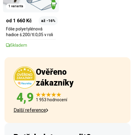
1 varianta
od 1 660 Kč
až -16%
Fólie polyetylénová
hadice š.200/tl.0,05 v roli
Skladem
Ověřeno
zákazníky
4,9
1 953 hodnocení
Další reference