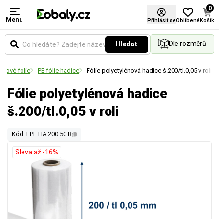
0
Menu
Přihlásit se
Oblíbené
Košík
Dle rozměrů
Hledat
énové fólie
PE fólie hadice
Fólie polyetylénová hadice š.200/tl.0,05 v roli
Fólie polyetylénová hadice
š.200/tl.0,05 v roli
Kód: FPE HA 200 50 R
Sleva až -16%