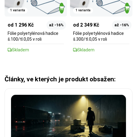
1 varianta
1 varianta
od 1 296 Kč
od 2 349 Kč
až -16%
až -16%
Fólie polyetylénová hadice
Fólie polyetylénová hadice
š.100/tl.0,05 v roli
š.300/tl.0,05 v roli
Skladem
Skladem
Články, ve kterých je produkt obsažen: