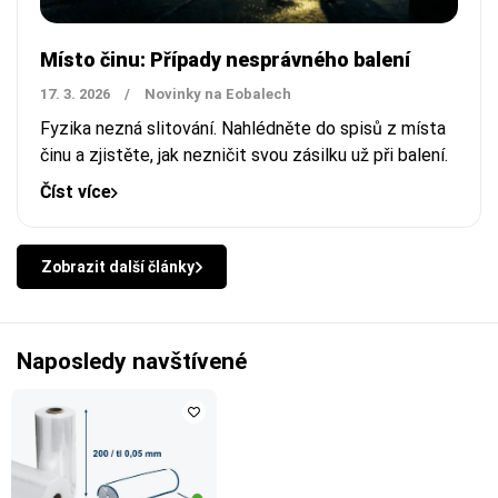
Místo činu: Případy nesprávného balení
17. 3. 2026
/
Novinky na Eobalech
Fyzika nezná slitování. Nahlédněte do spisů z místa
činu a zjistěte, jak nezničit svou zásilku už při balení.
Číst více
Zobrazit další články
Naposledy navštívené