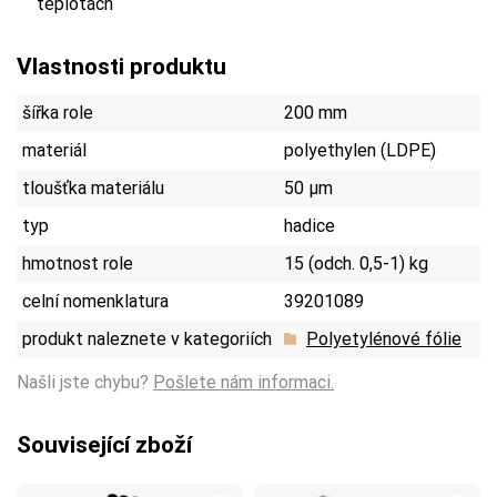
teplotách
Vlastnosti produktu
šířka role
200 mm
materiál
polyethylen (LDPE)
tloušťka materiálu
50 µm
typ
hadice
hmotnost role
15 (odch. 0,5-1) kg
celní nomenklatura
39201089
produkt naleznete v kategoriích
Polyetylénové fólie
Našli jste chybu?
Pošlete nám informaci.
Související zboží