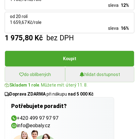
sleva
12%
od 20 rolí
1 659,67 Kč/role
sleva
16%
1 975,80 Kč
bez DPH
Koupit
do oblíbených
hlídat dostupnost
Skladem 1 role
. Můžete mít: úterý 11. 8.
Doprava ZDARMA
při nákupu
nad 5 000 Kč
Potřebujete poradit?
+420 499 97 97 97
info@eobaly.cz