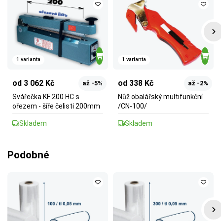
1 varianta
1 varianta
od 3 062 Kč
od 338 Kč
až -5%
až -2%
Svářečka KF 200 HC s
Nůž obalářský multifunkční
ořezem - šíře čelisti 200mm
/CN-100/
Skladem
Skladem
Podobné