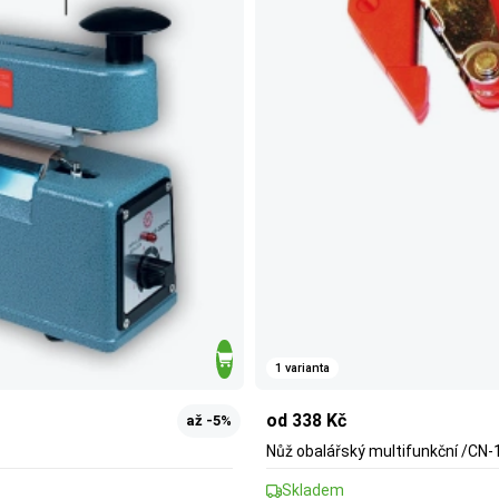
1 varianta
od 338 Kč
až -5%
Nůž obalářský multifunkční /CN-
Skladem