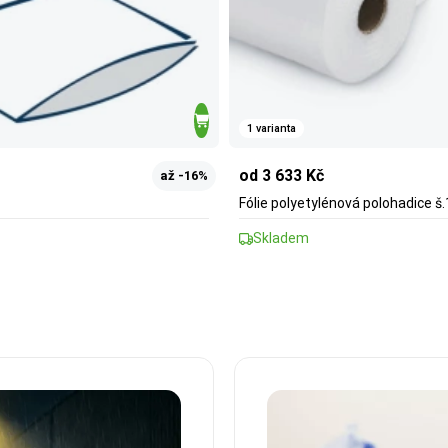
1 varianta
od 3 633 Kč
až -16%
Fólie polyetylénová polohadice š.1
Skladem