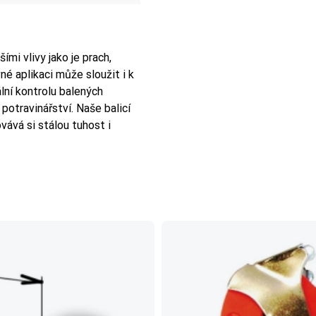
ími vlivy jako je prach,
vné aplikaci může sloužit i k
ální kontrolu balených
potravinářství. Naše balicí
ává si stálou tuhost i