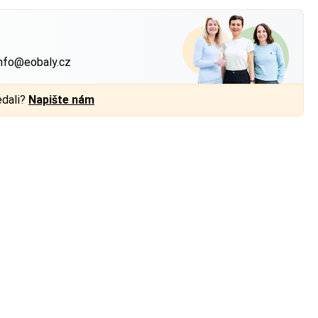
?
nfo@eobaly.cz
edali?
Napište nám