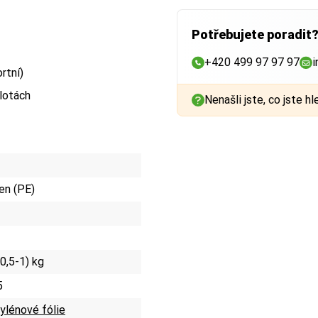
Potřebujete poradit
+420 499 97 97 97
i
rtní)
plotách
Nenašli jste, co jste hl
en (PE)
 0,5-1) kg
5
ylénové fólie