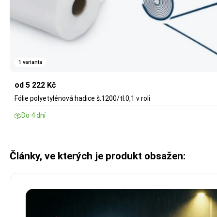
1 varianta
od 5 222 Kč
Fólie polyetylénová hadice š.1200/tl.0,1 v roli
Do 4 dní
Články, ve kterých je produkt obsažen: