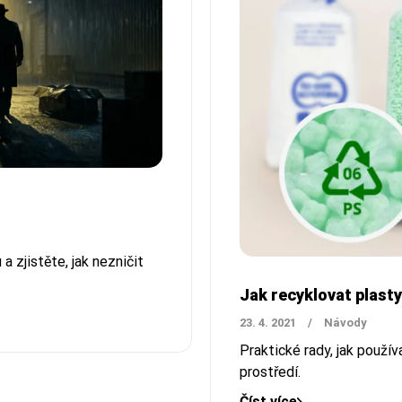
a zjistěte, jak nezničit
Jak recyklovat plas
23. 4. 2021
/
Návody
Praktické rady, jak použí
prostředí.
Číst více