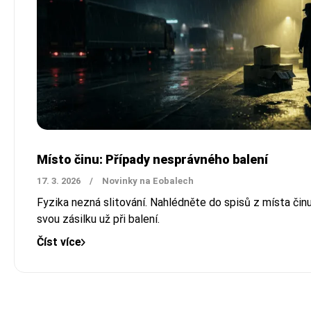
Místo činu: Případy nesprávného balení
17. 3. 2026
/
Novinky na Eobalech
Fyzika nezná slitování. Nahlédněte do spisů z místa činu 
svou zásilku už při balení.
Číst více