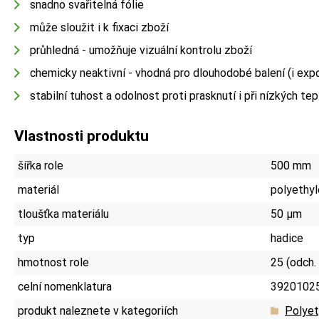
snadno svařitelná fólie
může sloužit i k fixaci zboží
průhledná - umožňuje vizuální kontrolu zboží
chemicky neaktivní - vhodná pro dlouhodobé balení (i expo
stabilní tuhost a odolnost proti prasknutí i při nízkých te
Vlastnosti produktu
šířka role
500 mm
materiál
polyethyl
tloušťka materiálu
50 µm
typ
hadice
hmotnost role
25 (odch.
celní nomenklatura
3920102
produkt naleznete v kategoriích
Polyet