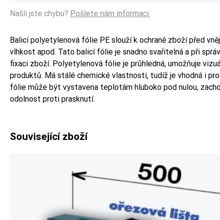
Našli jste chybu?
Pošlete nám informaci.
Balicí polyetylenová fólie PE slouží k ochraně zboží před vnějš
vlhkost apod. Tato balicí fólie je snadno svařitelná a při sprá
fixaci zboží. Polyetylenová fólie je průhledná, umožňuje vizu
produktů. Má stálé chemické vlastnosti, tudíž je vhodná i pro 
fólie může být vystavena teplotám hluboko pod nulou, zachov
odolnost proti prasknutí.
Související zboží