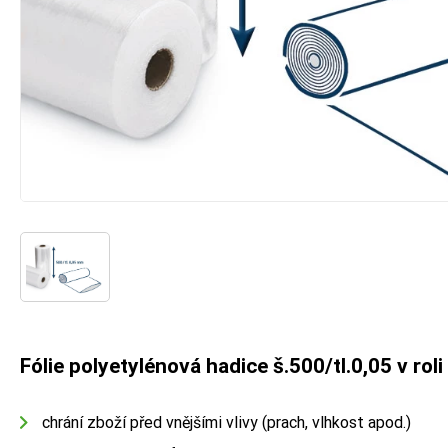
Fólie polyetylénová hadice š.500/tl.0,05 v roli
chrání zboží před vnějšími vlivy (prach, vlhkost apod.)