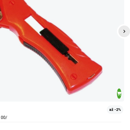
až -2%
100/