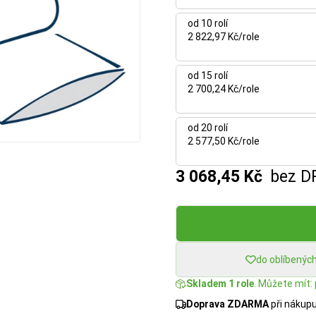
od 10 rolí
2 822,97 Kč/role
od 15 rolí
2 700,24 Kč/role
od 20 rolí
2 577,50 Kč/role
3 068,45 Kč
bez D
do oblíbenýc
Skladem 1 role
. Můžete mít: 
Doprava ZDARMA
při nákup