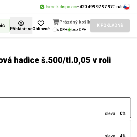
Jsme k dispozici
+420 499 97 97 97
O nás
Prázdný košík
bic
K POKLADNĚ
Přihlásit se
Oblíbené
s DPH
bez DPH
ová hadice š.500/tl.0,05 v roli
sleva
0%
sleva
4%