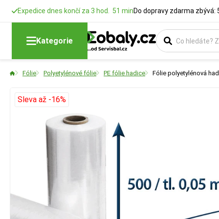
Expedice dnes končí za 3 hod. 51 min
Do dopravy zdarma zbývá: 
Kategorie
Fólie
Polyetylénové fólie
PE fólie hadice
Fólie polyetylénová hadi
Sleva až -16%