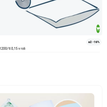
až -16%
200/tl.0,15 v roli