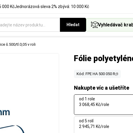
5 000 Kč
Jednorázová sleva 2% zbývá: 10 000 Kč
Vyhledávač kra
Hledat
ce š.500/tl.0,05 v roli
Fólie polyetylén
Kód: FPE HA 500 050 R
Nakupte víc a ušetříte
od 1 role
3 068,45 Kč/role
od 5 rolí
2 945,71 Kč/role