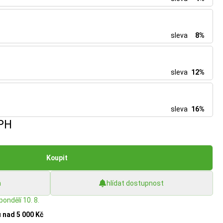
sleva
8%
sleva
12%
sleva
16%
PH
Koupit
h
hlídat dostupnost
pondělí 10. 8.
u
nad 5 000 Kč