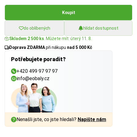
Koupit
do oblíbených
hlídat dostupnost
Skladem 2 500 ks
. Můžete mít: úterý 11. 8.
Doprava ZDARMA
při nákupu
nad 5 000 Kč
Potřebujete poradit?
+420 499 97 97 97
info@eobaly.cz
Nenašli jste, co jste hledali?
Napište nám