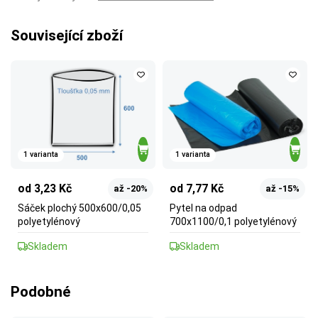
Související zboží
1 varianta
1 varianta
od 3,23 Kč
od 7,77 Kč
až -20%
až -15%
Sáček plochý 500x600/0,05
Pytel na odpad
polyetylénový
700x1100/0,1 polyetylénový
Skladem
Skladem
Podobné