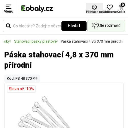
0
Menu
Přihlásit se
Oblíbené
Košík
Dle rozměrů
Hledat
 pásky
Stahovací pásky plastové
Páska stahovací 4,8 x 370 mm přírodní
Páska stahovací 4,8 x 370 mm
přírodní
Kód: PS 48 370 P
Sleva až -10%