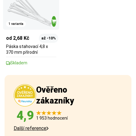
1 varianta
od 2,68 Kč
až -10%
Páska stahovací 4,8 x
370 mm přírodní
Skladem
Ověřeno
zákazníky
4,9
1 953 hodnocení
Další reference