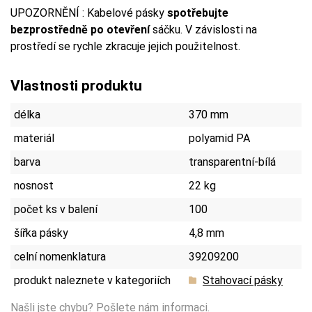
UPOZORNĚNÍ : Kabelové pásky
spotřebujte
bezprostředně po otevření
sáčku. V závislosti na
prostředí se rychle zkracuje jejich použitelnost.
Vlastnosti produktu
délka
370 mm
materiál
polyamid PA
barva
transparentní-bílá
nosnost
22 kg
počet ks v balení
100
šířka pásky
4,8 mm
celní nomenklatura
39209200
produkt naleznete v kategoriích
Stahovací pásky
Našli jste chybu?
Pošlete nám informaci.