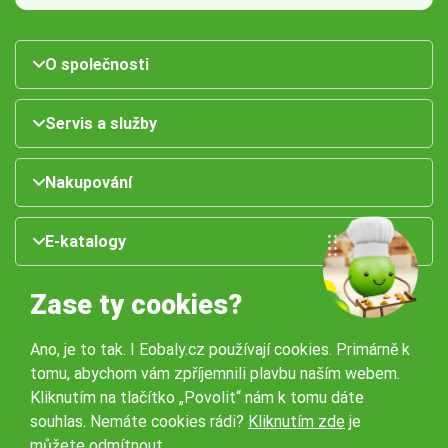
O společnosti
Servis a služby
Nakupování
E-katalogy
Zase ty cookies?
Ano, je to tak. I Eobaly.cz používají cookies. Primárně k
tomu, abychom vám zpříjemnili plavbu naším webem.
Kliknutím na tlačítko „Povolit“ nám k tomu dáte
souhlas. Nemáte cookies rádi?
Kliknutím zde
je
Naše pobočky:
můžete odmítnout.