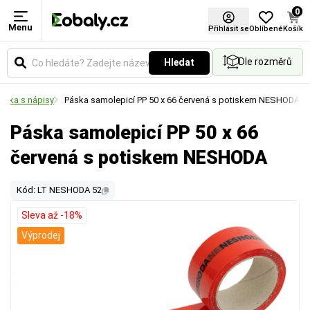
0
Menu
Přihlásit se
Oblíbené
Košík
Dle rozměrů
Hledat
páska s nápisy
Páska samolepicí PP 50 x 66 červená s potiskem NESHODA
Páska samolepicí PP 50 x 66
červená s potiskem NESHODA
Kód: LT NESHODA 52
Sleva až -18%
Výprodej