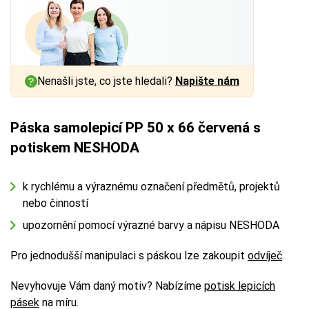
Nenašli jste, co jste hledali?
Napište nám
Páska samolepicí PP 50 x 66 červená s
potiskem NESHODA
k rychlému a výraznému označení předmětů, projektů
nebo činností
upozornění pomocí výrazné barvy a nápisu NESHODA
Pro jednodušší manipulaci s páskou lze zakoupit
odvíječ
.
Nevyhovuje Vám daný motiv? Nabízíme
potisk lepicích
pásek
na míru.