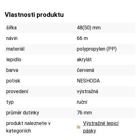
Vlastnosti produktu
šířka
48(50) mm
návin
66 m
materiál
polypropylen (PP)
lepidlo
akrylát
barva
červená
potisk
NESHODA
provedení
výstražná
typ
ruční
průměr dutinky
76 mm
produkt naleznete v
Výstražné lepicí
kategoriích
pásky