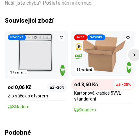
Našli jste chybu?
Pošlete nám informaci.
Související zboží
Novinka
Akce
Novinka
35 variant
17 variant
od 8,60 Kč
až -25%
od 0,06 Kč
až -20%
Kartonová krabice 5VVL
Zip sáček s otvorem
standardní
Skladem
Skladem
Podobné