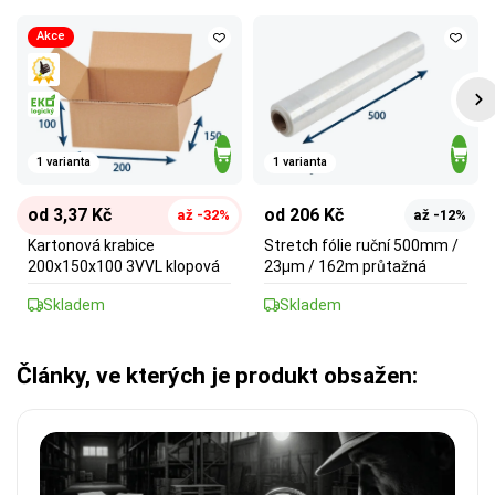
Akce
1 varianta
1 varianta
od 3,37 Kč
od 206 Kč
až -32%
až -12%
Kartonová krabice
Stretch fólie ruční 500mm /
200x150x100 3VVL klopová
23µm / 162m průtažná
Skladem
Skladem
Články, ve kterých je produkt obsažen: