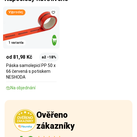
Výprodej
1 varianta
od 81,98 Kč
až -18%
Páska samolepicí PP 50 x
66 červená s potiskem
NESHODA
Na objednání
Ověřeno
zákazníky