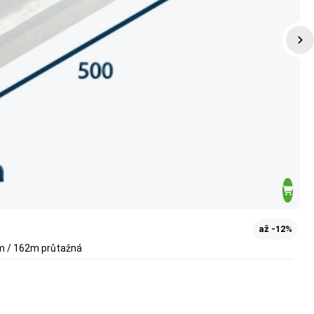
až -12%
µm / 162m průtažná