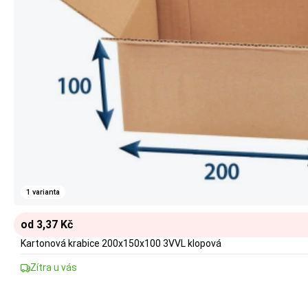
1 varianta
od 3,37 Kč
Kartonová krabice 200x150x100 3VVL klopová
Zítra u vás