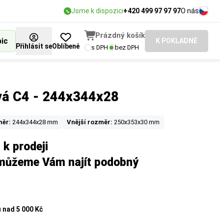
Jsme k dispozici
+420 499 97 97 97
O nás
Prázdný košík
bic
K POKLADNĚ
Přihlásit se
Oblíbené
s DPH
bez DPH
vá C4 - 244x344x28
měr:
244x344x28 mm
Vnější rozměr:
250x353x30 mm
 k prodeji
omůžeme Vám najít podobný
u
nad 5 000 Kč