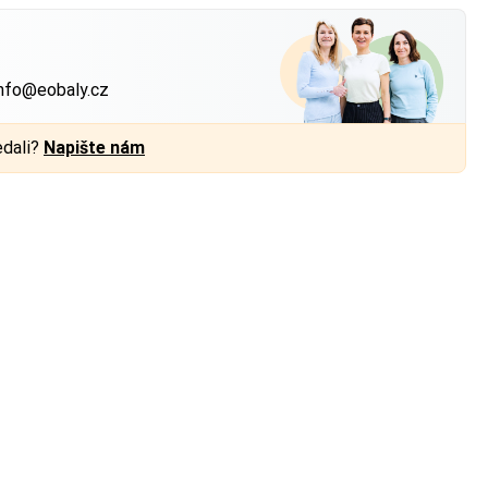
?
nfo@eobaly.cz
edali?
Napište nám