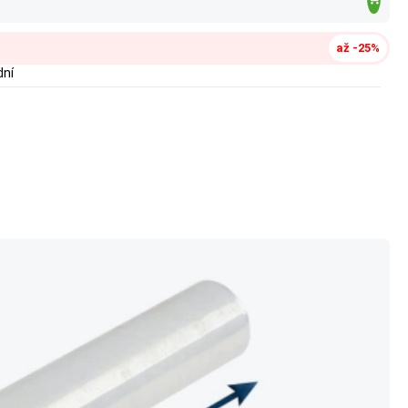
až -25%
dní