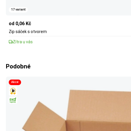
17 variant
od 0,06 Kč
Zip sáček s otvorem
Zítra u vás
Podobné
Akce