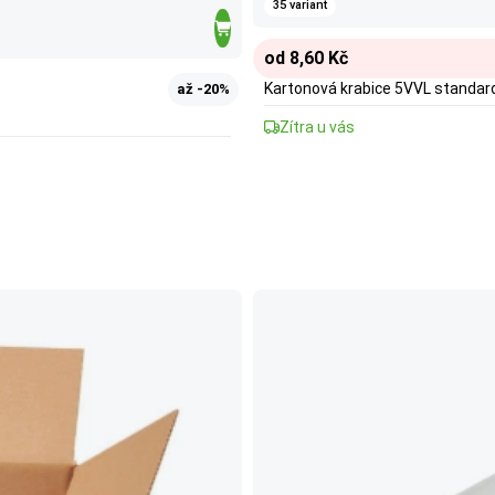
35 variant
od 8,60 Kč
Kartonová krabice 5VVL standar
až -20%
Zítra u vás