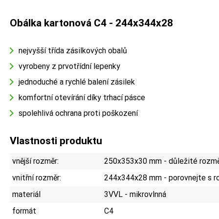
Obálka kartonová C4 - 244x344x28
nejvyšší třída zásilkových obalů
vyrobeny z prvotřídní lepenky
jednoduché a rychlé balení zásilek
komfortní otevírání díky trhací pásce
spolehlivá ochrana proti poškození
Vlastnosti produktu
vnější rozměr:
250x353x30 mm - důležité rozměr
vnitřní rozměr:
244x344x28 mm - porovnejte s r
materiál
3VVL - mikrovlnná
formát
C4