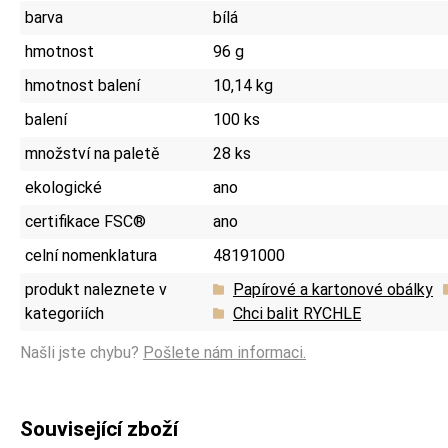
barva
bílá
hmotnost
96 g
hmotnost balení
10,14 kg
balení
100 ks
množství na paletě
28 ks
ekologické
ano
certifikace FSC®
ano
celní nomenklatura
48191000
produkt naleznete v
Papírové a kartonové obálky
kategoriích
Chci balit RYCHLE
Našli jste chybu?
Pošlete nám informaci.
Související zboží