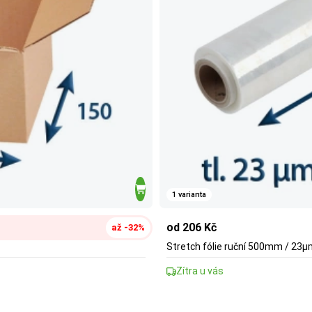
1 varianta
od 206 Kč
až -32%
Stretch fólie ruční 500mm / 23
Zítra u vás