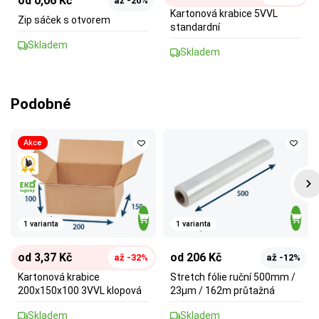
od 0,06 Kč
až -20%
Kartonová krabice 5VVL
Zip sáček s otvorem
standardní
Skladem
Skladem
Podobné
Akce
1 varianta
1 varianta
od 3,37 Kč
od 206 Kč
až -32%
až -12%
Kartonová krabice
Stretch fólie ruční 500mm /
200x150x100 3VVL klopová
23µm / 162m průtažná
Skladem
Skladem