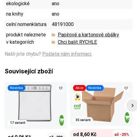
ekologické
ano
na knihy
ano
celní nomenklatura
48191000
produkt naleznete
Papírové a kartonové obálky
v kategoriích
Chci balit RYCHLE
Našli jste chybu?
Pošlete nám informaci.
Související zboží
Novinka
Akce
Novinka
35 variant
17 variant
od 8,60 Kč
až -25%