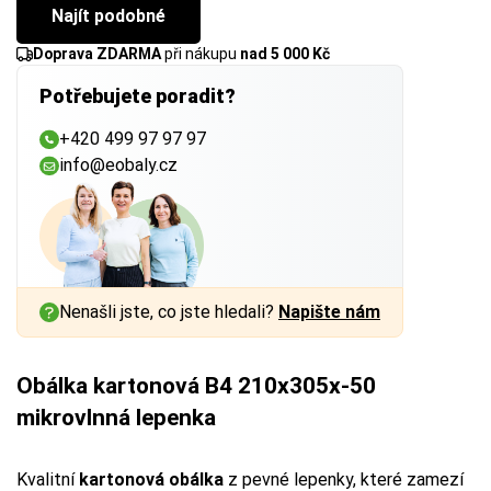
Najít podobné
Doprava ZDARMA
při nákupu
nad 5 000 Kč
Potřebujete poradit?
+420 499 97 97 97
info@eobaly.cz
Nenašli jste, co jste hledali?
Napište nám
Obálka kartonová B4 210x305x-50
mikrovlnná lepenka
Kvalitní
kartonová obálka
z pevné lepenky, které zamezí