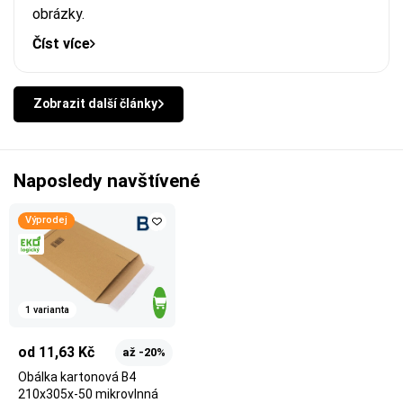
obrázky.
Číst více
Zobrazit další články
Naposledy navštívené
Výprodej
1 varianta
od 11,63 Kč
až -20%
Obálka kartonová B4
210x305x-50 mikrovlnná