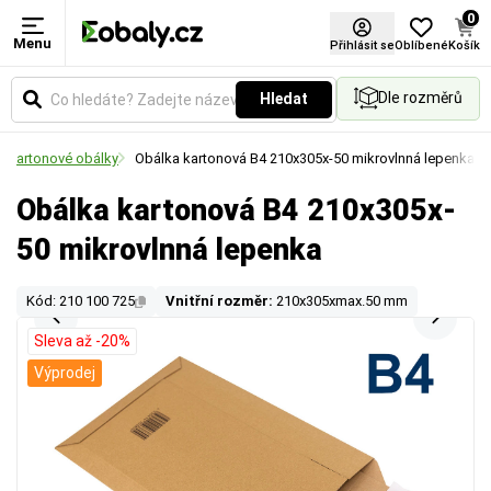
0
Menu
Přihlásit se
Oblíbené
Košík
Dle rozměrů
Hledat
a kartonové obálky
Obálka kartonová B4 210x305x-50 mikrovlnná lepenka
Obálka kartonová B4 210x305x-
50 mikrovlnná lepenka
Kód: 210 100 725
Vnitřní rozměr:
210x305xmax.50 mm
Sleva až -20%
Výprodej