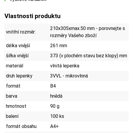
Vlastnosti produktu
210x305xmax.50 mm - porovnejte s
vnitřní rozměr:
rozměry Vašeho zboží
délka vnější
261 mm
šířka vnější
373 (v plochém stavu bez klopy) mm
materiál
vlnitá lepenka
druh lepenky
3VVL - mikrovlnná
formát
B4
barva
hnědá
hmotnost
90 g
balení
100 ks
formát obsahu
A4+