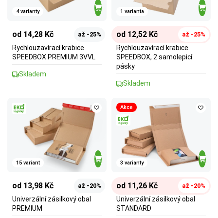
4 varianty
1 varianta
od 14,28 Kč
od 12,52 Kč
až -25%
až -25%
Rychlouzavírací krabice
Rychlouzavírací krabice
SPEEDBOX PREMIUM 3VVL
SPEEDBOX, 2 samolepicí
pásky
Skladem
Skladem
Akce
15 variant
3 varianty
od 13,98 Kč
od 11,26 Kč
až -20%
až -20%
Univerzální zásilkový obal
Univerzální zásilkový obal
PREMIUM
STANDARD