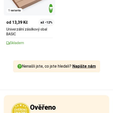
1 varianta
od 13,39 Kč
až -12%
Univerzální zásilkový obal
BASIC
Skladem
Nenašli jste, co jste hledali?
Napište nám
Ověřeno