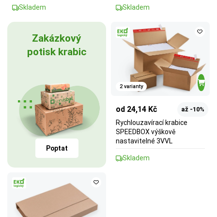
Skladem
Skladem
Zakázkový
potisk krabic
2 varianty
od 24,14 Kč
až -10%
Rychlouzavírací krabice
SPEEDBOX výškově
nastavitelné 3VVL
Poptat
Skladem