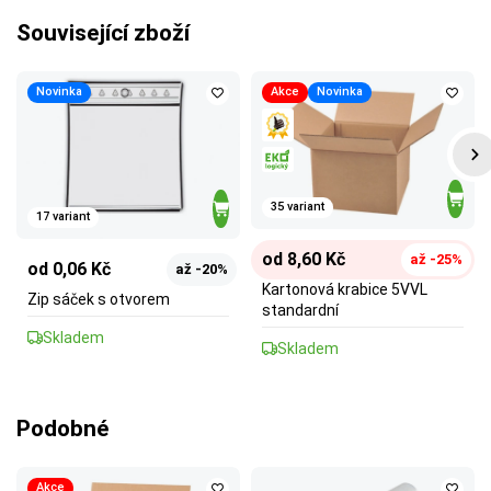
Související zboží
Novinka
Akce
Novinka
35 variant
17 variant
od 8,60 Kč
až -25%
od 0,06 Kč
až -20%
Kartonová krabice 5VVL
Zip sáček s otvorem
standardní
Skladem
Skladem
Podobné
Akce