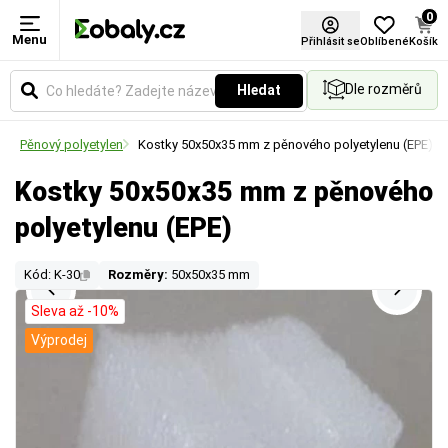
0
Menu
Přihlásit se
Oblíbené
Košík
Dle rozměrů
Hledat
ů
Pěnový polyetylen
Kostky 50x50x35 mm z pěnového polyetylenu (EPE)
Kostky 50x50x35 mm z pěnového
polyetylenu (EPE)
Kód: K-30
Rozměry:
50x50x35 mm
Sleva až -10%
Výprodej