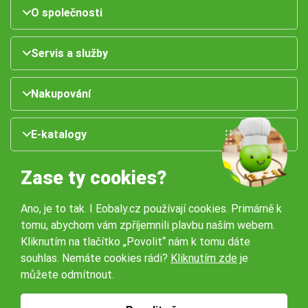
O společnosti
Servis a služby
Nakupování
E-katalogy
Zase ty cookies?
Ano, je to tak. I Eobaly.cz používají cookies. Primárně k
tomu, abychom vám zpříjemnili plavbu naším webem.
Kliknutím na tlačítko „Povolit“ nám k tomu dáte
souhlas. Nemáte cookies rádi?
Kliknutím zde
je
Naše pobočky:
můžete odmítnout.
Obchodní podmínky
Ochrana osobníchů údajů