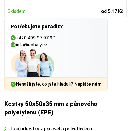
Skladem
od 5,17 Kč
Potřebujete poradit?
+420 499 97 97 97
info@eobaly.cz
Nenašli jste, co jste hledali?
Napište nám
Kostky 50x50x35 mm z pěnového
polyetylenu (EPE)
fixační kostky z pěnového polyethylénu