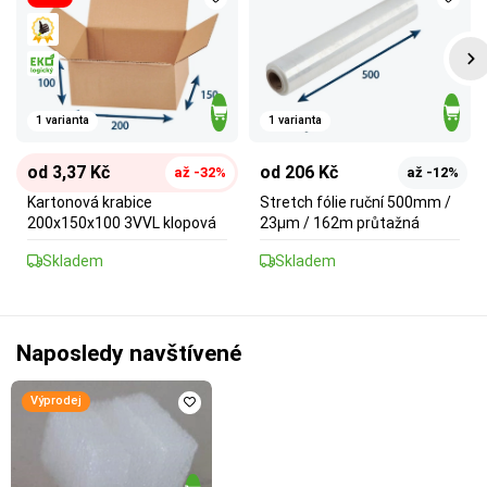
1 varianta
1 varianta
od 3,37 Kč
od 206 Kč
až -32%
až -12%
Kartonová krabice
Stretch fólie ruční 500mm /
200x150x100 3VVL klopová
23µm / 162m průtažná
Skladem
Skladem
Naposledy navštívené
Výprodej