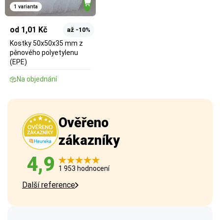
1 varianta
od 1,01 Kč
až -10%
Kostky 50x50x35 mm z
pěnového polyetylenu
(EPE)
Na objednání
Ověřeno
zákazníky
4,9
1 953 hodnocení
Další reference