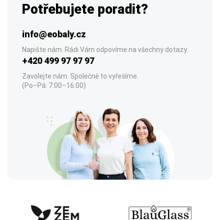
Potřebujete poradit?
info@eobaly.cz
Napište nám. Rádi Vám odpovíme na všechny dotazy.
+420 499 97 97 97
Zavolejte nám. Společně to vyřešíme.
(Po–Pá: 7:00–16:00)