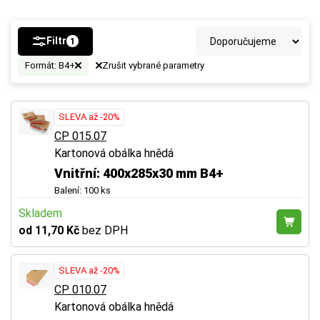
Filtr
1
Formát: B4+
Zrušit vybrané parametry
SLEVA až -20%
CP 015.07
Kartonová obálka hnědá
Vnitřní: 400x285x30 mm B4+
Balení: 100 ks
Skladem
od 11,70 Kč
bez DPH
SLEVA až -20%
CP 010.07
Kartonová obálka hnědá