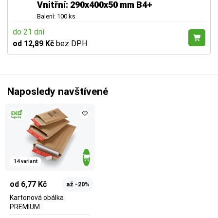
Vnitřní: 290x400x50 mm B4+
Balení: 100 ks
do 21 dní
od 12,89 Kč
bez DPH
Naposledy navštívené
14 variant
od 6,77 Kč
až -20%
Kartonová obálka
PREMIUM